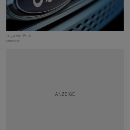
Logo von Ford.
Quelle:
zVg