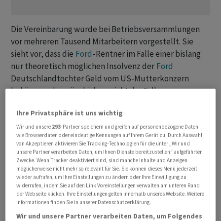
Die Vereinbarung wurde bei Betriebsversammlungen
vor mehreren Tausend Mitarbeitern vorgestellt. Sie
sieht vor, dass die
Ford
-Rentner im Falle einer bislang
nur theoretisch möglichen Insolvenz der
Ford
Deutschlandtochter Geld vom US-Mutterkonzern
bekämen - das wäre bislang nicht der Fall.
Ihre Privatsphäre ist uns wichtig
Vor so einem Negativszenario hatte die IG Metall
gewarnt, ihre Sorgenfalten dürften sich jetzt etwas
Wir und unsere
293
-Partner speichern und greifen auf personenbezogene Daten
wie Browserdaten oder eindeutige Kennungen auf Ihrem Gerät zu. Durch Auswahl
glätten. Der Streit um den Stellenabbau hatte
von Akzeptieren aktivieren Sie Tracking-Technologien für die unter „Wir und
monatelang gebrodelt und im Mai zum ersten Streik bei
unsere Partner verarbeiten Daten, um Ihnen Dienste bereitzustellen“ aufgeführten
Zwecke. Wenn Tracker deaktiviert sind, sind manche Inhalte und Anzeigen
Ford Köln geführt, einen Tag lang ruhte die Arbeit in
möglicherweise nicht mehr so relevant für Sie. Sie können dieses Menü jederzeit
den Werken.
wieder aufrufen, um Ihre Einstellungen zu ändern oder Ihre Einwilligung zu
widerrufen, indem Sie auf den Link Voreinstellungen verwalten am unteren Rand
der Webseite klicken. Ihre Einstellungen gelten innerhalb unseres Website. Weitere
Gewerkschaft gibt Faustpfand auf
Informationen finden Sie in unserer Datenschutzerklärung.
Wir und unsere Partner verarbeiten Daten, um Folgendes