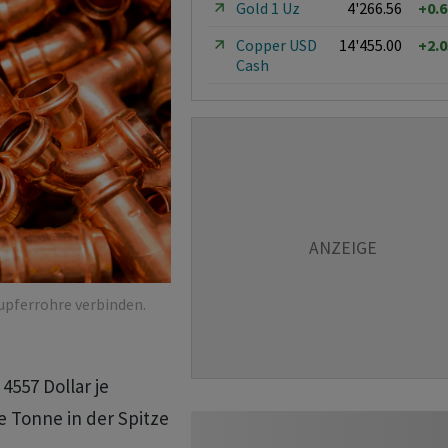
Gold 1 Uz
4'266.56
+0.
Copper USD
14'455.00
+2.
Cash
upferrohre verbinden.
4557 Dollar je
je Tonne in der Spitze