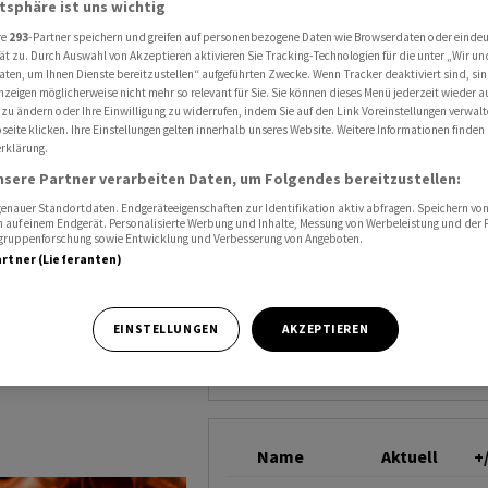
atsphäre ist uns wichtig
r und Gold
GOLDUNZE DOLLAR
re
293
-Partner speichern und greifen auf personenbezogene Daten wie Browserdaten oder einde
ät zu. Durch Auswahl von Akzeptieren aktivieren Sie Tracking-Technologien für die unter „Wir un
aten, um Ihnen Dienste bereitzustellen“ aufgeführten Zwecke. Wenn Tracker deaktiviert sind, s
nzeigen möglicherweise nicht mehr so relevant für Sie. Sie können dieses Menü jederzeit wieder a
elastet
 zu ändern oder Ihre Einwilligung zu widerrufen, indem Sie auf den Link Voreinstellungen verwal
eite klicken. Ihre Einstellungen gelten innerhalb unseres Website. Weitere Informationen finden 
rklärung.
nsere Partner verarbeiten Daten, um Folgendes bereitzustellen:
nauer Standortdaten. Endgeräteeigenschaften zur Identifikation aktiv abfragen. Speichern von 
 auf einem Endgerät. Personalisierte Werbung und Inhalte, Messung von Werbeleistung und der
elgruppenforschung sowie Entwicklung und Verbesserung von Angeboten.
artner (Lieferanten)
en Preisen für
EINSTELLUNGEN
AKZEPTIEREN
Name
Aktuell
+