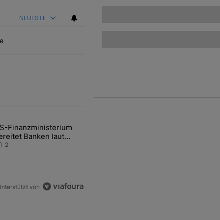
NEUESTE
e
ten Artikel der letzten 7 days.
S-Finanzministerium
ational Awareness: Alles über den Retter-Deal" mit 3 kommentare.
ikel mit dem Titel "US-Finanzministerium bereitet Banken laut Inside
ereitet Banken laut
nsider auf eventuelle
2
en-Intervention vor
nterstützt von