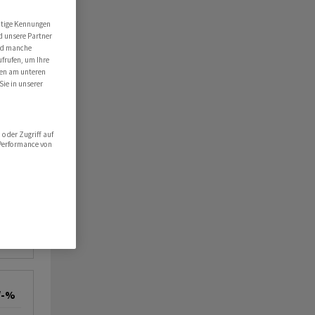
utige Kennungen
d unsere Partner
ind manche
ufrufen, um Ihre
ten am unteren
Sie in unserer
oder Zugriff auf
 Performance von
/-%