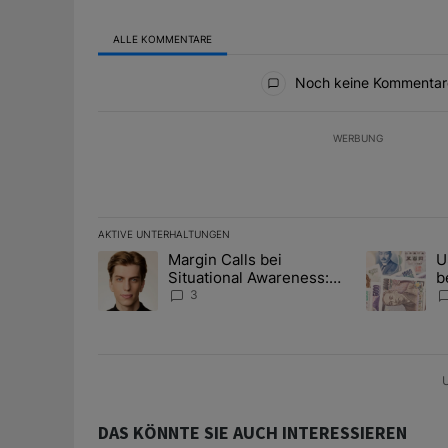
ALLE KOMMENTARE
Alle Kommentare
Noch keine Kommentar
WERBUNG
AKTIVE UNTERHALTUNGEN
Das Folgende ist eine Liste der am meisten kommentier
Margin Calls bei
U
Ein Trendartikel mit dem Titel "Margin Calls bei Situ
Ein Trendart
Situational Awareness:
b
Alles über den Retter-
I
3
Deal
Y
U
DAS KÖNNTE SIE AUCH INTERESSIEREN