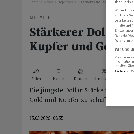
Ihre Priv
Home
News
Top News
Stärkerer Dollar belastet Kupfe
Wir und unse
auf Ihrem Ger
METALLE
verarbeiten D
Inhalte und A
Stärkerer Dollar b
Einstellungen
Rand der Webs
Datenschutze
Kupfer und Gold
Wir und u
Verwendung ge
Informationen
Inhalten, Zi
Liste der P
Teilen
Merken
Drucken
Kommentare
Die ‌jüngste ⁠Dollar-Stärke macht d
Gold und Kupfer zu schaffen. ⁠
15.05.2026 08:55