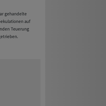
lar gehandelte
pekulationen auf
enden Teuerung
etrieben.