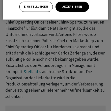
EINSTELLUNGEN
AKZEPTIEREN
Der französisch-italienische Automobilhersteller
ernannte ausserdem Doug Ostermann, den ehemaligen
Chief Operating Officer seiner China-Sparte, zum neuen
Finanzchef. Er löst damit Natalie Knight ab, die das
Unternehmen verlassen wird. Antonio Filosa wurde
zusätzlich zu seiner Rolle als Chef der Marke Jeep zum
Chief Operating Officer für Nordamerika ernannt und
tritt damit die Nachfolge von Carlos Zarlenga an, dessen
zukünftige Rolle noch nicht bekanntgegeben wurde.
Zusätzlich zu den Veränderungen im Management
krempelt
Stellantis
auch seine Struktur um. Die
Organisation der Lieferkette wird in die
Produktionsabteilung verlagert, um der Verbesserung
der Leistung seiner Zulieferer mehr Aufmerksamkeit zu
schenken.