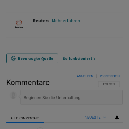
Reuters
Mehr erfahren
Bevorzugte Quelle
So funktioniert's
ANMELDEN
|
REGISTRIEREN
Kommentare
FOLGE DIESER U
FOLGEN
NEUESTE
ALLE KOMMENTARE
Alle Kommentare