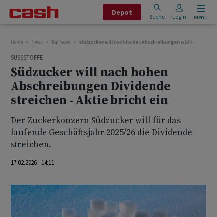
Depot
Suche
Login
Menu
Home
News
Top News
Südzucker will nach hohen Abschreibungen Dividende streich
SÜSSSTOFFE
Südzucker will nach hohen
Abschreibungen Dividende
streichen - Aktie bricht ein
Der Zuckerkonzern Südzucker will für das
laufende ‌Geschäftsjahr ⁠2025/26 die Dividende
streichen.
17.02.2026 14:11