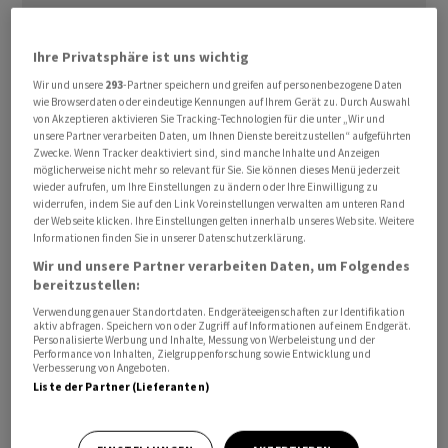
Ihre Privatsphäre ist uns wichtig
Wir und unsere
293
-Partner speichern und greifen auf personenbezogene Daten
wie Browserdaten oder eindeutige Kennungen auf Ihrem Gerät zu. Durch Auswahl
Grund dafür ⁠seien neben einem schwierigen
von Akzeptieren aktivieren Sie Tracking-Technologien für die unter „Wir und
Marktumfeld erwartete Abschreibungen ‌auf das
unsere Partner verarbeiten Daten, um Ihnen Dienste bereitzustellen“ aufgeführten
Zwecke. Wenn Tracker deaktiviert sind, sind manche Inhalte und Anzeigen
Anlagevermögen zwischen ‌450 und ​550 Millionen Euro,
möglicherweise nicht mehr so relevant für Sie. Sie können dieses Menü jederzeit
teilte
Südzucker
am Dienstag mit. Angesichts dieser
wieder aufrufen, um Ihre Einstellungen zu ändern oder Ihre Einwilligung zu
widerrufen, indem Sie auf den Link Voreinstellungen verwalten am unteren Rand
Ergebnisbelastung könne es aus Sicht der
der Webseite klicken. Ihre Einstellungen gelten innerhalb unseres Website. Weitere
Geschäftsleitung keine Dividendenzahlung geben.
Informationen finden Sie in unserer Datenschutzerklärung.
Wir und unsere Partner verarbeiten Daten, um Folgendes
bereitzustellen:
Verwaltungsrat und Aktionäre müssen dem Vorschlag
noch zustimmen. Für ​das Vorjahr hatte der ​Konzern
Verwendung genauer Standortdaten. Endgeräteeigenschaften zur Identifikation
aktiv abfragen. Speichern von oder Zugriff auf Informationen auf einem Endgerät.
noch ​0,20 Euro je Aktie an die Anteilseigner
Personalisierte Werbung und Inhalte, Messung von Werbeleistung und der
Performance von Inhalten, Zielgruppenforschung sowie Entwicklung und
‌ausgeschüttet. Die erwarteten Abschreibungen seien
Verbesserung von Angeboten.
nicht zahlungswirksam und belasteten das operative ​
Liste der Partner (Lieferanten)
Ergebnis (Ebitda) ​nicht, erklärte ⁠das Mannheimer
Unternehmen weiter.