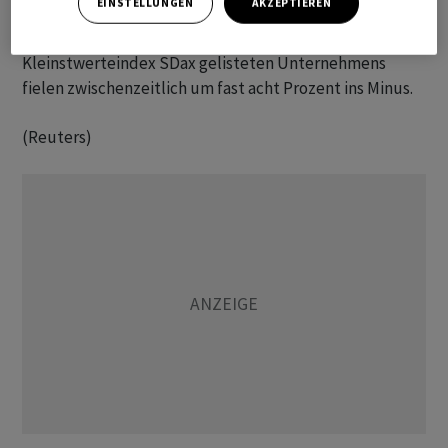
EINSTELLUNGEN
AKZEPTIEREN
Die ​Anleger zeigten ⁠sich enttäuscht: Die Aktien des ‌im
Kleinstwerteindex SDax gelisteten Unternehmens
fielen zwischenzeitlich um fast acht ‌Prozent ins Minus.
(Reuters)