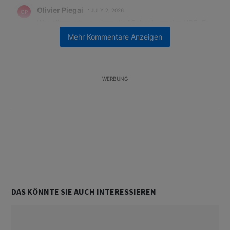
Kommentar von Olivier Piegai.
Olivier Piegai
JULY 2, 2026
OP
Was täten wir nur ohne die "Seher" von der UBS. Es
zu sehen ist das eine, es zu interpretieren das
Mehr Kommentare Anzeigen
andere.
Nicolas Hayek hatte da eine Strategie
ANTWORT
2
0
TEILEN
MELDUNG
WERBUNG
Unterstützt von
DAS KÖNNTE SIE AUCH INTERESSIEREN