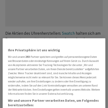
Die Aktien des Uhrenherstellers
Swatch
halten sich am
Donnerstagvormittag trotz einer abermals sehr
pessimistischen Prognose der UBS in der Gewinnzone.
Ihre Privatsphäre ist uns wichtig
Sie steigen um 0,2 Prozent auf 198,75 Franken. Zum
Zwischenhoch bei 212,80 Franken von Mitte Juni fehlen
Wir und unsere
293
-Partner speichern und greifen auf personenbezogene Daten
wie Browserdaten oder eindeutige Kennungen auf Ihrem Gerät zu. Durch Auswahl
aber noch rund 7 Prozent.
von Akzeptieren aktivieren Sie Tracking-Technologien für die unter „Wir und
unsere Partner verarbeiten Daten, um Ihnen Dienste bereitzustellen“ aufgeführten
Zwecke. Wenn Tracker deaktiviert sind, sind manche Inhalte und Anzeigen
Keinen Wiederaufstieg zu höheren Notierungen,
möglicherweise nicht mehr so relevant für Sie. Sie können dieses Menü jederzeit
sondern einen Rückfall um mehr als 50 Prozent auf 92
wieder aufrufen, um Ihre Einstellungen zu ändern oder Ihre Einwilligung zu
widerrufen, indem Sie auf den Link Voreinstellungen verwalten am unteren Rand
Franken sieht die zuständige Analystin der UBS. Sie hat
der Webseite klicken. Ihre Einstellungen gelten innerhalb unseres Website. Weitere
ihre Kurszielprognose von 95 Franken um drei Franken
Informationen finden Sie in unserer Datenschutzerklärung.
nach unten angepasst. Die Einstufung von
Swatch
Wir und unsere Partner verarbeiten Daten, um Folgendes
durch die UBS lautet nach wie vor «Sell».
bereitzustellen: