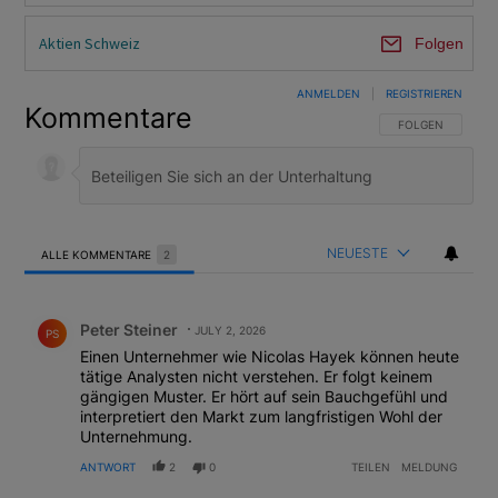
Aktien Schweiz
Folgen
ANMELDEN
|
REGISTRIEREN
Kommentare
FOLGE DIESER U
FOLGEN
NEUESTE
ALLE KOMMENTARE
2
Alle Kommentare
Kommentar von Peter Steiner.
Peter Steiner
JULY 2, 2026
PS
Einen Unternehmer wie Nicolas Hayek können heute
tätige Analysten nicht verstehen. Er folgt keinem
gängigen Muster. Er hört auf sein Bauchgefühl und
interpretiert den Markt zum langfristigen Wohl der
Unternehmung.
ANTWORT
2
0
TEILEN
MELDUNG