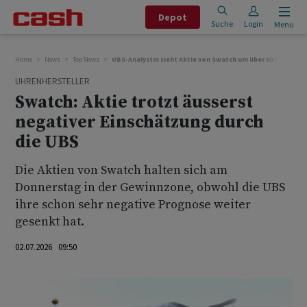
Depot
Suche
Login
Menu
Home
News
Top News
UBS-Analystin sieht Aktie von Swatch um über 50 Prozent f
UHRENHERSTELLER
Swatch: Aktie trotzt äusserst
negativer Einschätzung durch
die UBS
Die Aktien von Swatch halten sich am
Donnerstag in der Gewinnzone, obwohl die UBS
ihre schon sehr negative Prognose weiter
gesenkt hat.
02.07.2026 09:50