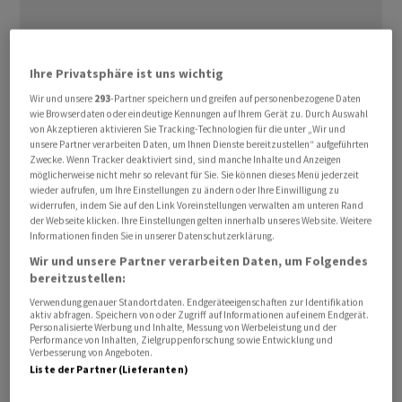
Ihre Privatsphäre ist uns wichtig
Die Gruppe erwarte weiterhin substanzielle
Verbesserungen beim Umsatz, beim Betriebsgewinn
Wir und unsere
293
-Partner speichern und greifen auf personenbezogene Daten
wie Browserdaten oder eindeutige Kennungen auf Ihrem Gerät zu. Durch Auswahl
und beim Cashflow, schreibt
von Akzeptieren aktivieren Sie Tracking-Technologien für die unter „Wir und
Verwaltungsratspräsidentin Nayla Hayek im am
unsere Partner verarbeiten Daten, um Ihnen Dienste bereitzustellen“ aufgeführten
Zwecke. Wenn Tracker deaktiviert sind, sind manche Inhalte und Anzeigen
Mittwoch veröffentlichten Geschäftsberichts an die
möglicherweise nicht mehr so relevant für Sie. Sie können dieses Menü jederzeit
Aktionäre.
wieder aufrufen, um Ihre Einstellungen zu ändern oder Ihre Einwilligung zu
widerrufen, indem Sie auf den Link Voreinstellungen verwalten am unteren Rand
der Webseite klicken. Ihre Einstellungen gelten innerhalb unseres Website. Weitere
«Wir sehen ermutigende Signale, und mit dem soliden
Informationen finden Sie in unserer Datenschutzerklärung.
industriellen Fundament, das wir bewahrt haben, sind
Wir und unsere Partner verarbeiten Daten, um Folgendes
bereitzustellen:
wir bereit, die vielen Chancen am Horizont zu nutzen»,
so die Präsidentin.
Verwendung genauer Standortdaten. Endgeräteeigenschaften zur Identifikation
aktiv abfragen. Speichern von oder Zugriff auf Informationen auf einem Endgerät.
Personalisierte Werbung und Inhalte, Messung von Werbeleistung und der
Performance von Inhalten, Zielgruppenforschung sowie Entwicklung und
Swatch
hatte Ende Januar bereits die Ergebnisse für
Verbesserung von Angeboten.
das vergangene Jahr kommuniziert: Der Bieler
Liste der Partner (Lieferanten)
Uhrenkonzern litt stark unter der Konsumschwäche in