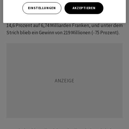
China, und der Gewinn brach deutlich heftiger ein als am
EINSTELLUNGEN
AKZEPTIEREN
Markt zuvor befürchtet. Der Umsatz des
Uhrenkonzerns sank 2024 im Vergleich zum Vorjahr um
14,6 Prozent auf 6,74 Milliarden Franken, und unter dem
Strich blieb ein Gewinn von 219 Millionen (-75 Prozent).