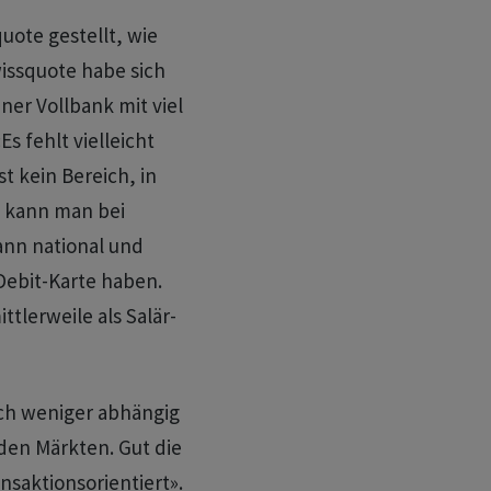
ote gestellt, wie
wissquote habe sich
ner Vollbank mit viel
s fehlt vielleicht
t kein Bereich, in
e kann man bei
ann national und
Debit-Karte haben.
tlerweile als Salär-
ich weniger abhängig
den Märkten. Gut die
nsaktionsorientiert».