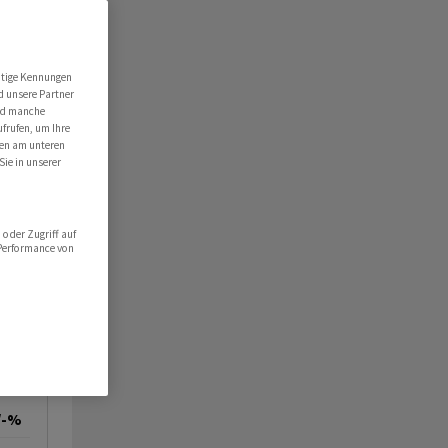
utige Kennungen
d unsere Partner
ind manche
ufrufen, um Ihre
ten am unteren
Sie in unserer
oder Zugriff auf
 Performance von
/-%