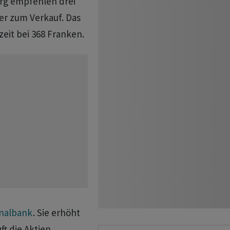
rg empfehlen drei
ner zum Verkauf. Das
zeit bei 368 Franken.
onalbank
. Sie erhöht
ft die Aktien