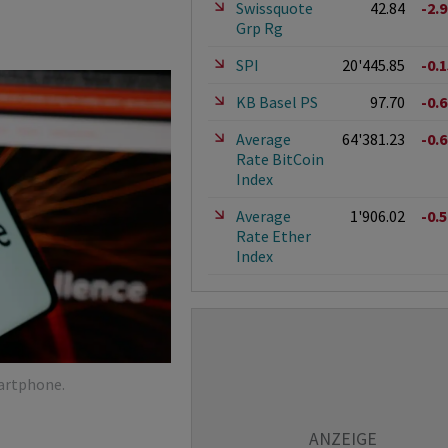
Swissquote
42.84
-2.
Grp Rg
SPI
20'445.85
-0.
KB Basel PS
97.70
-0.
Average
64'381.23
-0.
Rate BitCoin
Index
Average
1'906.02
-0.
Rate Ether
Index
artphone.