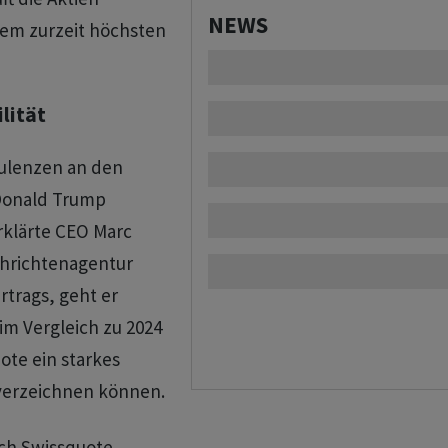
NEWS
dem zurzeit höchsten
lität
bulenzen an den
 Donald Trump
erklärte CEO Marc
chrichtenagentur
trags, geht er
im Vergleich zu 2024
ote ein starkes
 verzeichnen können.
ich Swissquote