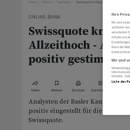
Home
News
Top News
Swissquote knackt neues Allzeit
Ihre Priv
ONLINE-BANK
Wir und unse
Swissquote knackt
auf Ihrem Ger
verarbeiten D
Inhalte und A
Allzeithoch - Anal
Einstellungen
Rand der Webs
Datenschutze
positiv gestimmt
Wir und u
Verwendung ge
Informationen
Inhalten, Zi
Liste der P
Teilen
Merken
Drucken
Kommentare
Analysten der Basler Kantonalbank
positiv eingestellt für die Aktien 
Swissquote.