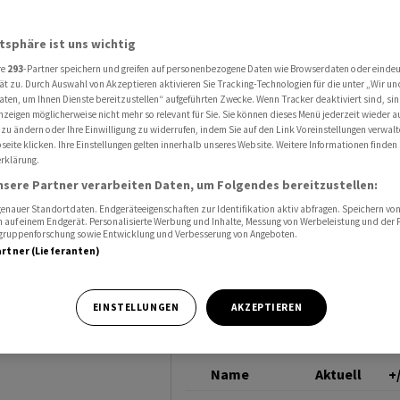
hoch - Analysten positiv gestimmt
SWISSQUOTE
atsphäre ist uns wichtig
re
293
-Partner speichern und greifen auf personenbezogene Daten wie Browserdaten oder einde
 neues
ät zu. Durch Auswahl von Akzeptieren aktivieren Sie Tracking-Technologien für die unter „Wir un
aten, um Ihnen Dienste bereitzustellen“ aufgeführten Zwecke. Wenn Tracker deaktiviert sind, s
nzeigen möglicherweise nicht mehr so relevant für Sie. Sie können dieses Menü jederzeit wieder a
ysten
 zu ändern oder Ihre Einwilligung zu widerrufen, indem Sie auf den Link Voreinstellungen verwal
eite klicken. Ihre Einstellungen gelten innerhalb unseres Website. Weitere Informationen finden 
rklärung.
nsere Partner verarbeiten Daten, um Folgendes bereitzustellen:
nauer Standortdaten. Endgeräteeigenschaften zur Identifikation aktiv abfragen. Speichern von 
 auf einem Endgerät. Personalisierte Werbung und Inhalte, Messung von Werbeleistung und der
elgruppenforschung sowie Entwicklung und Verbesserung von Angeboten.
artner (Lieferanten)
 sind äusserts
EINSTELLUNGEN
AKZEPTIEREN
der Online-Bank
Name
Aktuell
+