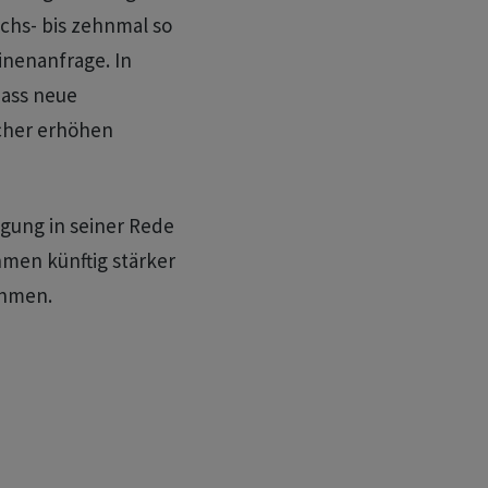
chs- bis zehnmal so
inenanfrage. In
dass neue
cher erhöhen
gung in seiner Rede
men künftig stärker
ehmen.