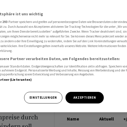
zierung von KI-Strom zu
ALPHABET
atsphäre ist uns wichtig
re
293
-Partner speichern und greifen auf personenbezogene Daten wie Browserdaten oder einde
gen
ät zu. Durch Auswahl von Akzeptieren aktivieren Sie Tracking-Technologien für die unter „Wir un
aten, um Ihnen Dienste bereitzustellen“ aufgeführten Zwecke. Wenn Tracker deaktiviert sind, s
nzeigen möglicherweise nicht mehr so relevant für Sie. Sie können dieses Menü jederzeit wieder a
 von KI-
 zu ändern oder Ihre Einwilligung zu widerrufen, indem Sie auf den Link Voreinstellungen verwal
eite klicken. Ihre Einstellungen gelten innerhalb unseres Website. Weitere Informationen finden 
rklärung.
nsere Partner verarbeiten Daten, um Folgendes bereitzustellen:
nauer Standortdaten. Endgeräteeigenschaften zur Identifikation aktiv abfragen. Speichern von 
 auf einem Endgerät. Personalisierte Werbung und Inhalte, Messung von Werbeleistung und der
elgruppenforschung sowie Entwicklung und Verbesserung von Angeboten.
artner (Lieferanten)
ne Vereinbarung
EINSTELLUNGEN
AKZEPTIEREN
hmen
mpreise durch
Name
Aktuell
+
ndern soll.