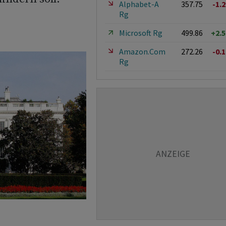
Alphabet-A
357.75
-1.
Rg
Microsoft Rg
499.86
+2.
Amazon.Com
272.26
-0.
Rg