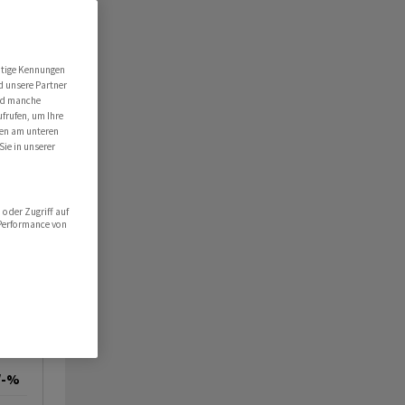
utige Kennungen
d unsere Partner
ind manche
ufrufen, um Ihre
ten am unteren
Sie in unserer
oder Zugriff auf
 Performance von
/-%