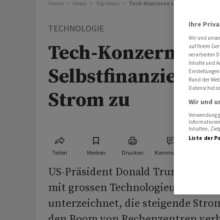
Home
News
Top News
Tech-Konzerne sagen Selbstfinan
Ihre Priv
TECHNOLOGIE
Wir und unse
Tech-Konzerne sa
auf Ihrem Ger
verarbeiten D
Inhalte und A
Selbstfinanzierung
Einstellungen
Rand der Webs
Datenschutze
Strom zu
Wir und u
Verwendung ge
Informationen
Inhalten, Zi
Liste der P
Teilen
Merken
Drucken
Kommentare
US-Präsident Donald Trump hat ei
mit grossen Technologieunterne
unterzeichnet, die steigende Stro
den Boom von Rechenzentren verhi