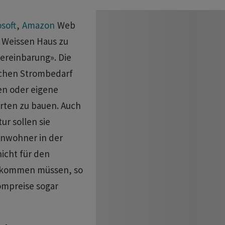
soft
,
Amazon
Web
m Weissen Haus zu
reinbarung». Die
ichen Strombedarf
en oder eigene
orten zu bauen. Auch
ur sollen sie
nwohner in der
icht für den
ufkommen müssen, so
mpreise sogar