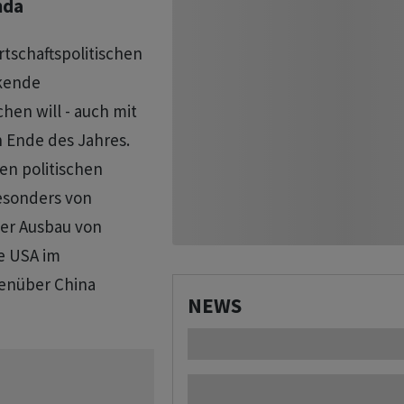
nda
irtschaftspolitischen
nkende
hen will - auch mit
 Ende des Jahres.
len politischen
esonders von
der Ausbau von
e USA im
genüber China
NEWS