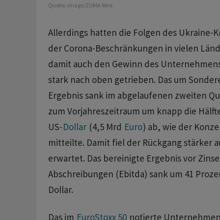
Quelle:
imago/ZUMA Wire
Allerdings hatten die Folgen des Ukraine-K
der Corona-Beschränkungen in vielen Län
damit auch den Gewinn des Unternehmens
stark nach oben getrieben. Das um Sondere
Ergebnis sank im abgelaufenen zweiten Qua
zum Vorjahreszeitraum um knapp die Hälfte 
US-
Dollar
(4,5 Mrd
Euro
) ab, wie der Konz
mitteilte. Damit fiel der Rückgang stärker a
erwartet. Das bereinigte Ergebnis vor Zins
Abschreibungen (Ebitda) sank um 41 Prozent
Dollar.
Das im
EuroStoxx 50
notierte Unternehmen 