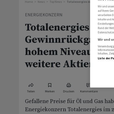
Home
News
Top News
Totalenergies mit Gewinnrückgan
Wir und unse
auf Ihrem Ger
ENERGIEKONZERN
verarbeiten D
Inhalte und A
Totalenergies mit
Einstellungen
Rand der Webs
Datenschutze
Gewinnrückgang a
Wir und u
Verwendung ge
hohem Niveau - ka
Informationen
Inhalten, Zi
Liste der P
weitere Aktien zu
Teilen
Merken
Drucken
Kommentare
Gefallene Preise für Öl und Gas ha
Energiekonzern Totalenergies im 