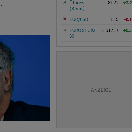
Ölpreis
81.22
+2.
.
(Brent)
EUR/USD
1.15
-0.
EURO STOXX
6'512.77
+0.
50