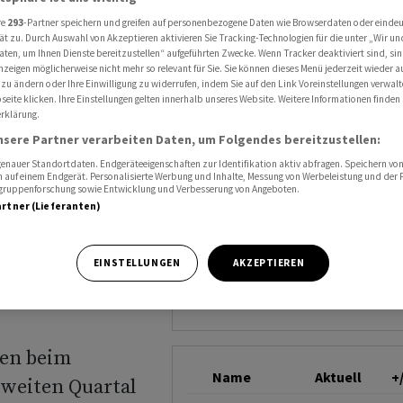
g auf hohem Niveau - kauft weitere Aktien zurück
ROHÖL (BRENT)
re
293
-Partner speichern und greifen auf personenbezogene Daten wie Browserdaten oder einde
ät zu. Durch Auswahl von Akzeptieren aktivieren Sie Tracking-Technologien für die unter „Wir un
aten, um Ihnen Dienste bereitzustellen“ aufgeführten Zwecke. Wenn Tracker deaktiviert sind, s
nzeigen möglicherweise nicht mehr so relevant für Sie. Sie können dieses Menü jederzeit wieder a
 zu ändern oder Ihre Einwilligung zu widerrufen, indem Sie auf den Link Voreinstellungen verwal
eite klicken. Ihre Einstellungen gelten innerhalb unseres Website. Weitere Informationen finden 
rklärung.
uf
nsere Partner verarbeiten Daten, um Folgendes bereitzustellen:
nauer Standortdaten. Endgeräteeigenschaften zur Identifikation aktiv abfragen. Speichern von 
uft
 auf einem Endgerät. Personalisierte Werbung und Inhalte, Messung von Werbeleistung und der
elgruppenforschung sowie Entwicklung und Verbesserung von Angeboten.
artner (Lieferanten)
rück
EINSTELLUNGEN
AKZEPTIEREN
ben beim
Name
Aktuell
+
zweiten Quartal