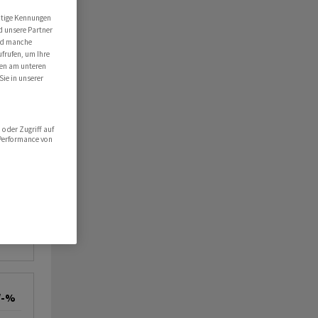
utige Kennungen
d unsere Partner
ind manche
ufrufen, um Ihre
ten am unteren
Sie in unserer
oder Zugriff auf
 Performance von
/-%