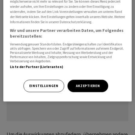
Verhandlungsführer Harry Jaeger forderte die
möglicherweise nicht mehr so relevant für Sie. Sie können dieses Menü jederzeit
wieder aufrufen, um Ihre Einstellungen zu ändern oder Ihre Einwilligung zu
Lufthansa auf, sich zu bewegen. Sonst seien womöglich
widerrufen, indem Sie auf den Link Voreinstellungen verwalten am unteren Rand
weitere Streiks nötig. «Es ist zu befürchten, dass wir
der Webseite klicken. Ihre Einstellungen gelten innerhalb unseres Website. Weitere
Informationen finden Sie in unserer Datenschutzerklärung.
heute nicht zum letzten Mal hier stehen», sagte Jaeger
Wir und unsere Partner verarbeiten Daten, um Folgendes
am Frankfurter Flughafen.
bereitzustellen:
Verwendung genauer Standortdaten. Endgeräteeigenschaften zur Identifikation
aktiv abfragen. Speichern von oder Zugriff auf Informationen auf einem Endgerät.
Personalisierte Werbung und Inhalte, Messung von Werbeleistung und der
Performance von Inhalten, Zielgruppenforschung sowie Entwicklung und
Verbesserung von Angeboten.
Liste der Partner (Lieferanten)
EINSTELLUNGEN
AKZEPTIEREN
Um die Auswirkungen abzufedern, übernehmen andere