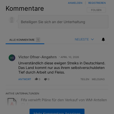
ANMELDEN
|
REGISTRIEREN
Kommentare
FOLGE DIESER U
FOLGEN
NEUESTE
ALLE KOMMENTARE
1
Alle Kommentare
Kommentar von Victor Ofner-Angehrn.
Victor Ofner-Angehrn
APRIL 10, 2026
VO
Unverständlich diese ewigen Streiks in Deutschland.
Das Land kommt nur aus ihrem selbstverschuldeten
Tief durch Arbeit und Fleiss.
ANTWORT
0
0
TEILEN
MELDUNG
AKTIVE UNTERHALTUNGEN
Das Folgende ist eine Liste der am meisten kommentierten Artikel
Ein Trendartikel mit dem Titel "Fifa verwirft Pläne für den Verk
Fifa verwirft Pläne für den Verkauf von WM-Anteilen
2
Mehr Kommentare Anzeigen