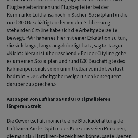
Flugbegleiterinnen und Flugbegleiter bei der
Kernmarke Lufthansa noch in Sachen Sozialplan für die
rund 800 Beschäftigten der ‌vor der Schliessung
stehenden Cityline habe sich die Arbeitgeberseite
bewegt. «Wir haben es hier mit einer Eskalation zu tun,
die sich lange, lange angekündigt hat», sagte Jaeger.
«Nichts hieran ist überraschend.» Bei der Cityline gehe
es um einen Sozialplan und rund 800 Beschäftigte des
Kabinenpersonals ​seien unmittelbar ​vom Jobverlust
bedroht. «Der Arbeitgeber weigert sich konsequent,
darüber zu sprechen.»
Aussagen von Lufthansa und UFO signalisieren
längeren Streit
Die Gewerkschaft monierte eine Blockadehaltung der
Lufthansa. ​An der Spitze des Konzerns ⁠seien Personen,
die man als «Hardliner» bezeichnen könne, sagte Jaeger.