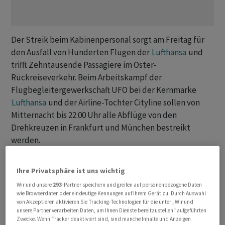
Der Streik beim Kabinenpersonal sorgt ‌am Freitag ⁠für
den Ausfall von Hunderten Flügen der
Lufthansa
und
trifft Zehntausende Passagiere im Oster-
Rückreiseverkehr. Beim Arbeitskampf der
Flugbegleitergewerkschaft UFO bei der ⁠Kernmarke
Lufthansa
und der Airline-Tochter Cityline sollen von
Mitternacht bis 22.00 Uhr alle Abflüge von den
Drehkreuzen in Frankfurt und München bestreikt
werden.
Dasselbe gilt ‌für alle Abflüge der Cityline von Hamburg,
Ihre Privatsphäre ist uns wichtig
Bremen, Stuttgart, Köln, Düsseldorf, Berlin und
Wir und unsere
293
-Partner speichern und greifen auf personenbezogene Daten
Hannover. Der ‌Chef von Lufthansa-Airline, Jens Ritter,
wie Browserdaten oder eindeutige Kennungen auf Ihrem Gerät zu. Durch Auswahl
nannte den Streik in diesen ​für die Luftfahrt schwierigen
von Akzeptieren aktivieren Sie Tracking-Technologien für die unter „Wir und
unsere Partner verarbeiten Daten, um Ihnen Dienste bereitzustellen“ aufgeführten
Zeiten «vollkommen unverhältnismässig». UFO-
Zwecke. Wenn Tracker deaktiviert sind, sind manche Inhalte und Anzeigen