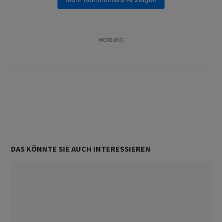
Ein Trendartikel mit dem Titel "Tanken in der Schweiz: Die best
Tanken in der Schweiz: Die besten Tipps gegen
teuren Sprit
2
WERBUNG
Unterstützt von
DAS KÖNNTE SIE AUCH INTERESSIEREN