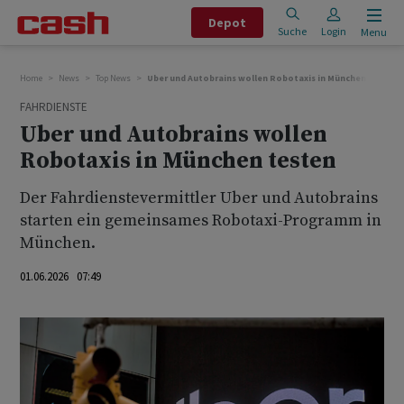
Depot
Suche
Login
Menu
Home
News
Top News
Uber und Autobrains wollen Robotaxis in München testen
FAHRDIENSTE
Uber und Autobrains wollen
Robotaxis in München testen
Der Fahrdienstevermittler Uber und Autobrains
starten ein gemeinsames Robotaxi-Programm in
München.
01.06.2026 07:49