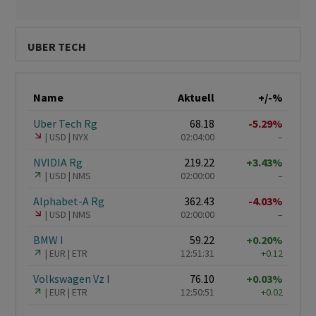
UBER TECH
Name
Aktuell
+/-%
Uber Tech Rg
68.18
-5.29%
USD
NYX
02:04:00
–
NVIDIA Rg
219.22
+3.43%
USD
NMS
02:00:00
–
Alphabet-A Rg
362.43
-4.03%
USD
NMS
02:00:00
–
BMW I
59.22
+0.20%
EUR
ETR
12:51:31
+0.12
Volkswagen Vz I
76.10
+0.03%
EUR
ETR
12:50:51
+0.02