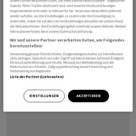
Autobahnabschnitten. Das Projekt basiert
unsere Partner verarbeiten Daten, um Ihnen Dienste bereitzustellen“ aufgeführten
Zwecke. Wenn Tracker deaktiviert sind, sind manche Inhalte und Anzeigen
technologisch auf der Rechenplattform des
möglicherweise nicht mehr so relevant für Sie. Sie können dieses Menü jederzeit
Chipgiganten
Nvidia
.
wieder aufrufen, um Ihre Einstellungen zu ändern oder Ihre Einwilligung zu
widerrufen, indem Sie auf den Link Voreinstellungen verwalten am unteren Rand
der Webseite klicken. Ihre Einstellungen gelten innerhalb unseres Website. Weitere
Abschied von teuren Spezialumbauten
Informationen finden Sie in unserer Datenschutzerklärung.
Wir und unsere Partner verarbeiten Daten, um Folgendes
Im Zentrum der strategischen Partnerschaft steht ein
bereitzustellen:
grundlegender Paradigmenwechsel für die
Verwendung genauer Standortdaten. Endgeräteeigenschaften zur Identifikation
aktiv abfragen. Speichern von oder Zugriff auf Informationen auf einem Endgerät.
kommerzielle autonome Mobilität: der Verzicht auf
Personalisierte Werbung und Inhalte, Messung von Werbeleistung und der
Performance von Inhalten, Zielgruppenforschung sowie Entwicklung und
massgeschneiderte Spezialfahrzeuge. Bisherige
Verbesserung von Angeboten.
Robotaxi-Dienste, wie etwa die
Google
-Tochter
Liste der Partner (Lieferanten)
Waymo, setzen auf hochgradig individualisierte
Fahrzeugflotten mit komplexen Sensorenaufbauten
EINSTELLUNGEN
AKZEPTIEREN
auf dem Dach.