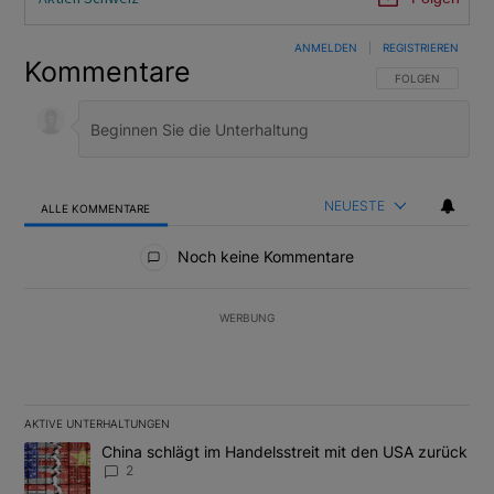
ANMELDEN
|
REGISTRIEREN
Kommentare
FOLGE DIESER U
FOLGEN
NEUESTE
ALLE KOMMENTARE
Alle Kommentare
Noch keine Kommentare
WERBUNG
AKTIVE UNTERHALTUNGEN
Das Folgende ist eine Liste der am meisten kommentierten Artikel
Ein Trendartikel mit dem Titel "China schlägt im Handelsstreit m
China schlägt im Handelsstreit mit den USA zurück
2