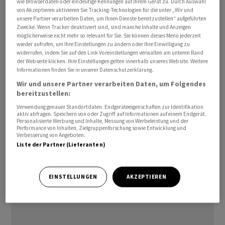
wie Browserdaten oder eindeutige Kennungen auf Ihrem Gerät zu. Durch Auswahl
Dieser Schritt markiert die erste bedeutende Abkehr
von Akzeptieren aktivieren Sie Tracking-Technologien für die unter „Wir und
von der bisher vollständig gemeinsam geteilten
unsere Partner verarbeiten Daten, um Ihnen Dienste bereitzustellen“ aufgeführten
Zwecke. Wenn Tracker deaktiviert sind, sind manche Inhalte und Anzeigen
Struktur von PG3, die seit ihrer Gründung im Jahr 2013
möglicherweise nicht mehr so relevant für Sie. Sie können dieses Menü jederzeit
durch Wietlisbach und seine Mitgründer Alfred Gantner
wieder aufrufen, um Ihre Einstellungen zu ändern oder Ihre Einwilligung zu
widerrufen, indem Sie auf den Link Voreinstellungen verwalten am unteren Rand
und Marcel Erni bestand. Die drei lernten sich während
der Webseite klicken. Ihre Einstellungen gelten innerhalb unseres Website. Weitere
ihrer Zeit bei
Goldman Sachs
kennen und bauten
Informationen finden Sie in unserer Datenschutzerklärung.
Partners Group
zu einem der weltweit grössten
Wir und unsere Partner verarbeiten Daten, um Folgendes
bereitzustellen:
Unternehmen für Privatmärkte aus. Es verwaltet heute
rund 147 Milliarden Schweizer
Franken
.
Verwendung genauer Standortdaten. Endgeräteeigenschaften zur Identifikation
aktiv abfragen. Speichern von oder Zugriff auf Informationen auf einem Endgerät.
Personalisierte Werbung und Inhalte, Messung von Werbeleistung und der
Performance von Inhalten, Zielgruppenforschung sowie Entwicklung und
Verbesserung von Angeboten.
Liste der Partner (Lieferanten)
EINSTELLUNGEN
AKZEPTIEREN