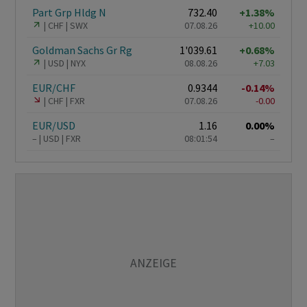
Part Grp Hldg N
732.40
+1.38%
CHF
SWX
07.08.26
+10.00
Goldman Sachs Gr Rg
1'039.61
+0.68%
USD
NYX
08.08.26
+7.03
EUR/CHF
0.9344
-0.14%
CHF
FXR
07.08.26
-0.00
EUR/USD
1.16
0.00%
–
USD
FXR
08:01:54
–