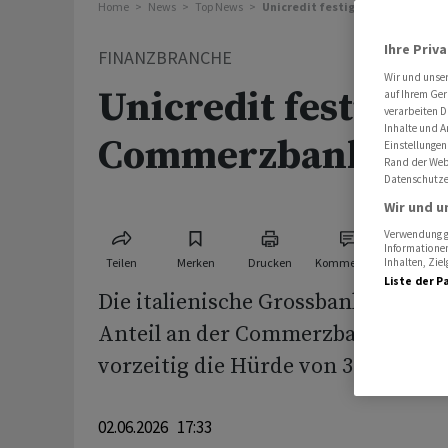
Home
News
Top News
Unicredit festigt Griff um Comm
Ihre Priv
FINANZBRANCHE
Wir und unse
Unicredit festigt G
auf Ihrem Ger
verarbeiten D
Inhalte und A
Commerzbank
Einstellungen
Rand der Webs
Datenschutze
Wir und u
Verwendung ge
Informationen
Teilen
Merken
Drucken
Kommentare
Inhalten, Zi
Liste der P
Die italienische Grossbank UniCred
Anteil ‌an der Commerzbank ⁠weite
vorzeitig die Hürde von 30 Proze
02.06.2026 17:33