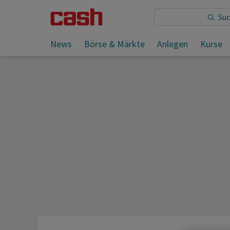
Sie lesen:
Unicredit festigt Griff um Commerzbank
News
Börse & Märkte
Anlegen
Kurse