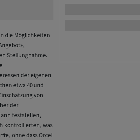
rn die Möglichkeiten
 Angebot»,
rten Stellungnahme.
e
teressen der eigenen
ischen etwa 40 und
 Einschätzung von
her der
ann feststellen,
h kontrollierten, was
rfte, ohne dass Orcel