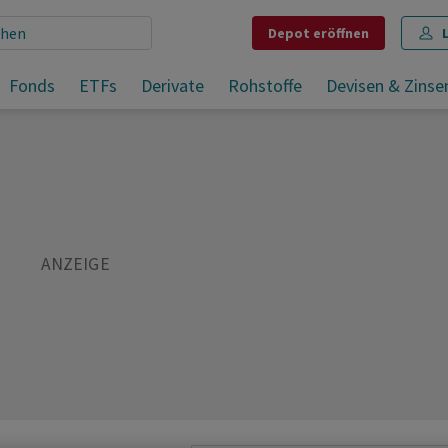
Depot
eröffnen
Fonds
ETFs
Derivate
Rohstoffe
Devisen & Zinse
Teilen
Merken
Drucken
Kommentare