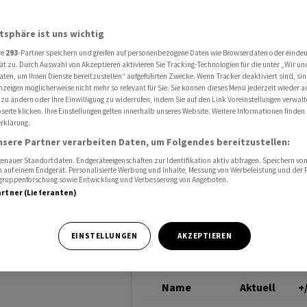
erzbank
UNICREDIT
atsphäre ist uns wichtig
re
293
-Partner speichern und greifen auf personenbezogene Daten wie Browserdaten oder einde
riff um
ät zu. Durch Auswahl von Akzeptieren aktivieren Sie Tracking-Technologien für die unter „Wir un
aten, um Ihnen Dienste bereitzustellen“ aufgeführten Zwecke. Wenn Tracker deaktiviert sind, s
nzeigen möglicherweise nicht mehr so relevant für Sie. Sie können dieses Menü jederzeit wieder a
 zu ändern oder Ihre Einwilligung zu widerrufen, indem Sie auf den Link Voreinstellungen verwal
eite klicken. Ihre Einstellungen gelten innerhalb unseres Website. Weitere Informationen finden 
rklärung.
nsere Partner verarbeiten Daten, um Folgendes bereitzustellen:
nauer Standortdaten. Endgeräteeigenschaften zur Identifikation aktiv abfragen. Speichern von 
 auf einem Endgerät. Personalisierte Werbung und Inhalte, Messung von Werbeleistung und der
elgruppenforschung sowie Entwicklung und Verbesserung von Angeboten.
artner (Lieferanten)
it hat ihren
r ausgebaut und
EINSTELLUNGEN
AKZEPTIEREN
nt genommen.
Name
Aktuell
+