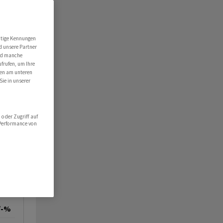
utige Kennungen
d unsere Partner
ind manche
ufrufen, um Ihre
ten am unteren
Sie in unserer
oder Zugriff auf
 Performance von
/-%