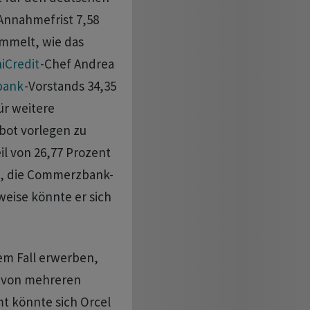
 Annahmefrist 7,58
ammelt, wie das
iCredit
-Chef Andrea
bank
-Vorstands 34,35
ür weitere
bot vorlegen zu
l ​von 26,77 Prozent
an, die Commerzbank-
weise könnte er sich
em Fall erwerben,
e von mehreren
t könnte sich Orcel