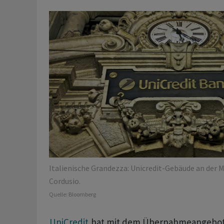
Italienische Grandezza: Unicredit-Gebäude an der 
Cordusio.
Quelle:
Bloomberg
UniCredit
hat mit dem Übernahmeangebot 