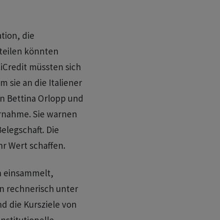
tion, die
nteilen könnten
niCredit müssten sich
m sie an die Italiener
 ⁠Bettina Orlopp und
rnahme. Sie warnen
Belegschaft. Die
r Wert schaffen.
en einsammelt,
in rechnerisch unter
d die Kursziele von