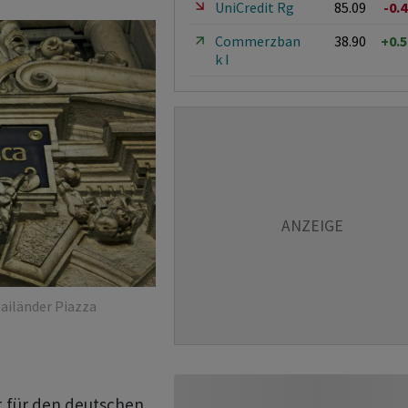
UniCredit Rg
85.09
-0.
Commerzban
38.90
+0.
k I
Mailänder Piazza
für den deutschen