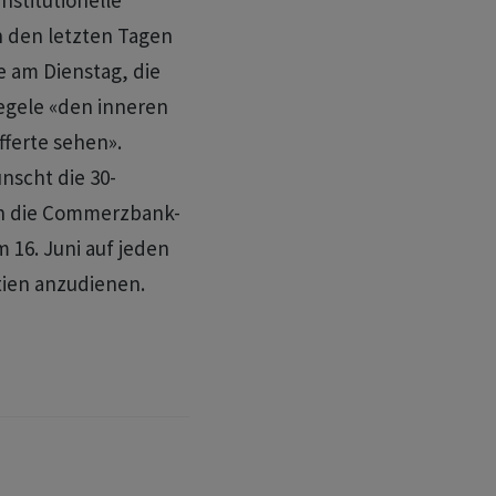
nstitutionelle
in den letzten Tagen
e am Dienstag, die
egele «den inneren
fferte sehen».
scht die 30-
 die Commerzbank-
 16. Juni auf jeden
tien anzudienen.