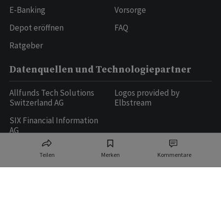
E-Banking
Vorsorge
Depot eröffnen
FAQ
Ratgeber
Datenquellen und Technologiepartner
Allfunds Tech Solutions
Logos provided by
Switzerland AG
Elbstream
SIX Financial Information
AG
Teilen
Merken
Kommentare
Ringier AG | Ringier Medien Schweiz
16
weitere Publikationen