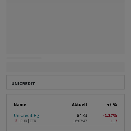
UNICREDIT
Name
Aktuell
+/-%
UniCredit Rg
84.33
-1.37%
EUR
ETR
16:07:47
-1.17