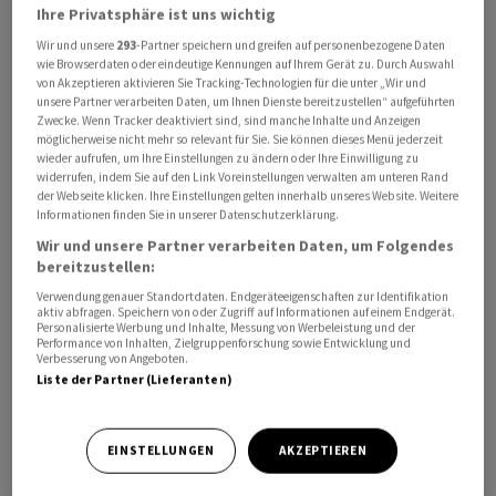
Ihre Privatsphäre ist uns wichtig
Wir und unsere
293
-Partner speichern und greifen auf personenbezogene Daten
wie Browserdaten oder eindeutige Kennungen auf Ihrem Gerät zu. Durch Auswahl
von Akzeptieren aktivieren Sie Tracking-Technologien für die unter „Wir und
unsere Partner verarbeiten Daten, um Ihnen Dienste bereitzustellen“ aufgeführten
Zwecke. Wenn Tracker deaktiviert sind, sind manche Inhalte und Anzeigen
möglicherweise nicht mehr so relevant für Sie. Sie können dieses Menü jederzeit
wieder aufrufen, um Ihre Einstellungen zu ändern oder Ihre Einwilligung zu
widerrufen, indem Sie auf den Link Voreinstellungen verwalten am unteren Rand
der Webseite klicken. Ihre Einstellungen gelten innerhalb unseres Website. Weitere
Bis zum Jahr 2028 soll der bereinigte Überschuss auf 13
Informationen finden Sie in unserer Datenschutzerklärung.
Milliarden Euro klettern, teilte
Unicredit
am Montag in
Wir und unsere Partner verarbeiten Daten, um Folgendes
Mailand mit. Im vergangenen Jahr legte der Gewinn um
bereitzustellen:
knapp 14 Prozent auf 10,6 Milliarden Euro zu.
Verwendung genauer Standortdaten. Endgeräteeigenschaften zur Identifikation
aktiv abfragen. Speichern von oder Zugriff auf Informationen auf einem Endgerät.
Personalisierte Werbung und Inhalte, Messung von Werbeleistung und der
Für 2026 nimmt sich
Unicredit
-Chef Andrea Orcel etwa
Performance von Inhalten, Zielgruppenforschung sowie Entwicklung und
Verbesserung von Angeboten.
11 Milliarden Euro vor. In den nächsten drei Jahren will
Liste der Partner (Lieferanten)
die Bank mindestens 30 Milliarden Euro für Dividenden
und Aktienrückkäufe ausgeben. Binnen fünf Jahren
EINSTELLUNGEN
AKZEPTIEREN
sollen es sogar 50 Milliarden Euro sein.