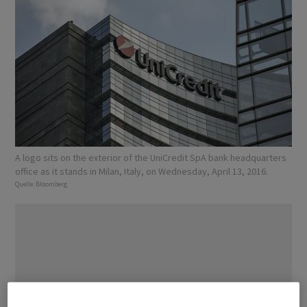
A logo sits on the exterior of the UniCredit SpA bank headquarters
office as it stands in Milan, Italy, on Wednesday, April 13, 2016.
Quelle:
Bloomberg