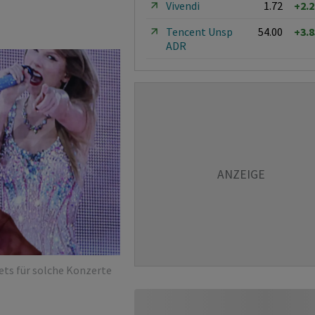
Vivendi
1.72
+2.
Tencent Unsp
54.00
+3.
ADR
kets für solche Konzerte