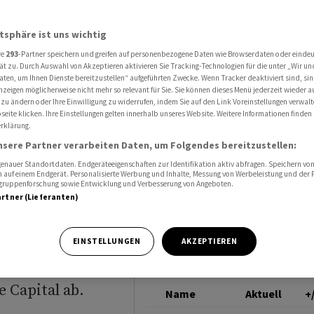
rte von Pershing Square ab
VIVENDI
atsphäre ist uns wichtig
re
293
-Partner speichern und greifen auf personenbezogene Daten wie Browserdaten oder einde
roup
ät zu. Durch Auswahl von Akzeptieren aktivieren Sie Tracking-Technologien für die unter „Wir un
aten, um Ihnen Dienste bereitzustellen“ aufgeführten Zwecke. Wenn Tracker deaktiviert sind, s
nzeigen möglicherweise nicht mehr so relevant für Sie. Sie können dieses Menü jederzeit wieder a
Pershing
 zu ändern oder Ihre Einwilligung zu widerrufen, indem Sie auf den Link Voreinstellungen verwal
eite klicken. Ihre Einstellungen gelten innerhalb unseres Website. Weitere Informationen finden 
rklärung.
nsere Partner verarbeiten Daten, um Folgendes bereitzustellen:
nauer Standortdaten. Endgeräteeigenschaften zur Identifikation aktiv abfragen. Speichern von 
 auf einem Endgerät. Personalisierte Werbung und Inhalte, Messung von Werbeleistung und der
elgruppenforschung sowie Entwicklung und Verbesserung von Angeboten.
artner (Lieferanten)
 (UMG ) lehnt
EINSTELLUNGEN
AKZEPTIEREN
Investor Bill
 Capital ab.
Name
Aktuell
+