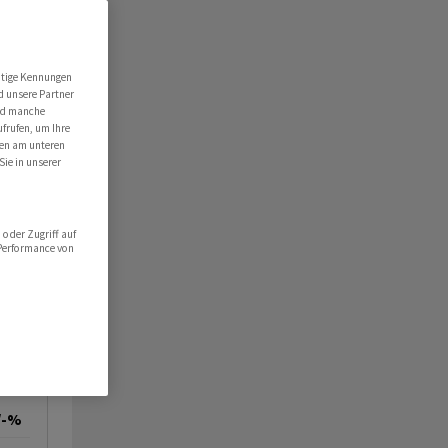
utige Kennungen
d unsere Partner
ind manche
ufrufen, um Ihre
ten am unteren
Sie in unserer
oder Zugriff auf
 Performance von
/-%