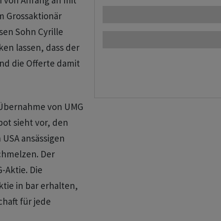
von Anfang an mit
m Grossaktionär
sen Sohn Cyrille
en lassen, dass der
nd die Offerte damit
ne Übernahme von UMG
bot sieht vor, den
 USA ansässigen
schmelzen. Der
-Aktie. Die
tie in bar erhalten,
haft für jede