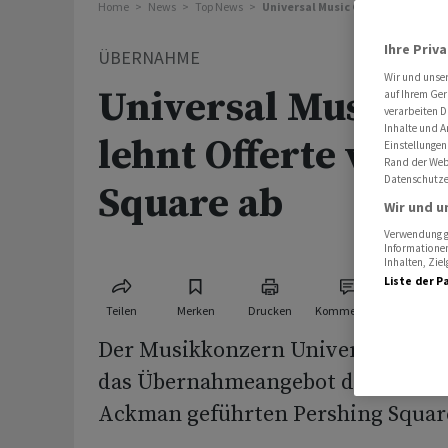
Home
News
Top News
Universal Music Group lehnt Offe
Ihre Priv
ÜBERNAHME
Wir und unse
Universal Music G
auf Ihrem Ger
verarbeiten D
Inhalte und A
lehnt Offerte von 
Einstellungen
Rand der Webs
Datenschutze
Square ab
Wir und u
Verwendung ge
Informationen
Inhalten, Zi
Liste der P
Teilen
Merken
Drucken
Kommentare
Der Musikkonzern Universal Music
das Übernahmeangebot der vom US-
Ackman geführten Pershing Square