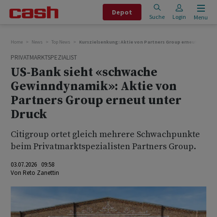
Depot
Suche
Login
Menu
Home
News
Top News
Kurszielsenkung: Aktie von Partners Group erneut unter D
PRIVATMARKTSPEZIALIST
US-Bank sieht «schwache
Gewinndynamik»: Aktie von
Partners Group erneut unter
Druck
Citigroup ortet gleich mehrere Schwachpunkte
beim Privatmarktspezialisten Partners Group.
03.07.2026 09:58
Von
Reto Zanettin