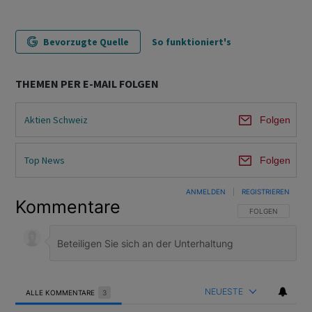
Bevorzugte Quelle
So funktioniert's
THEMEN PER E-MAIL FOLGEN
Aktien Schweiz
Folgen
Top News
Folgen
ANMELDEN
|
REGISTRIEREN
Kommentare
FOLGE DIESER U
FOLGEN
NEUESTE
ALLE KOMMENTARE
3