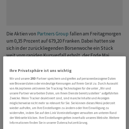
Die Aktien von
Partners Group
fallen am Freitagmorgen
um 0,35 Prozent auf 679,20 Franken. Dabei hatten sie
sich in der zurückliegenden Börsenwoche ein Stück
weit vom rapiden Kursverfall erholt, der Ende Mai
eingesetzt hatte. Doch seit dem Allzeithoch bei 1667
Franken vom Herbst 2021 sind die Titel des
Ihre Privatsphäre ist uns wichtig
Privatmarktspezialisten um 60 Prozent auf dem
Wir und unsere
293
-Partner speichern und greifen auf personenbezogene Daten
gegenwärtigen Stand gefallen, der zugleich einem
wie Browserdaten oder eindeutige Kennungen auf Ihrem Gerät zu. Durch Auswahl
von Akzeptieren aktivieren Sie Tracking-Technologien für die unter „Wir und
Sechs-Jahres-Tief entspricht.
unsere Partner verarbeiten Daten, um Ihnen Dienste bereitzustellen“ aufgeführten
Zwecke. Wenn Tracker deaktiviert sind, sind manche Inhalte und Anzeigen
möglicherweise nicht mehr so relevant für Sie. Sie können dieses Menü jederzeit
Druck auf die Aktie übt am heutigen Freitag der
wieder aufrufen, um Ihre Einstellungen zu ändern oder Ihre Einwilligung zu
zuständige Analyst der
Citigroup
aus. Er bleibt
widerrufen, indem Sie auf den Link Voreinstellungen verwalten am unteren Rand
der Webseite klicken. Ihre Einstellungen gelten innerhalb unseres Website. Weitere
hinsichtlich europäischer alternativer
Informationen finden Sie in unserer Datenschutzerklärung.
Vermögensverwalter wie
Partners Group
vorsichtig,