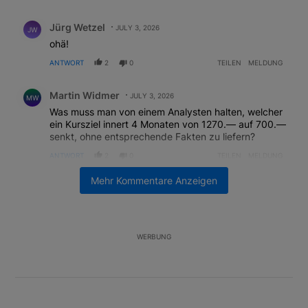
Alle Kommentare
Kommentar von Jürg Wetzel.
Jürg Wetzel
JULY 3, 2026
JW
ohä!
ANTWORT
2
0
TEILEN
MELDUNG
Kommentar von Martin Widmer.
Martin Widmer
JULY 3, 2026
MW
Was muss man von einem Analysten halten, welcher
ein Kursziel innert 4 Monaten von 1270.— auf 700.—
senkt, ohne entsprechende Fakten zu liefern?
ANTWORT
2
0
TEILEN
MELDUNG
Kommentar von Marcel Weber.
Mehr Kommentare Anzeigen
Marcel Weber
JULY 3, 2026
MW
Die USA scheinen sich auf die Partners Group
eingeschossen zu haben. In Abständen von 1-2
Wochen (sobald sich Partners Group wieder ein
WERBUNG
bisschen aufgerappelt und stabilisiert hat) kommt
eine andere Bank und erzählt die gleiche Story wie
die vorhergehende, und Partners Group taucht
wieder.
ANTWORT
1
0
TEILEN
MELDUNG