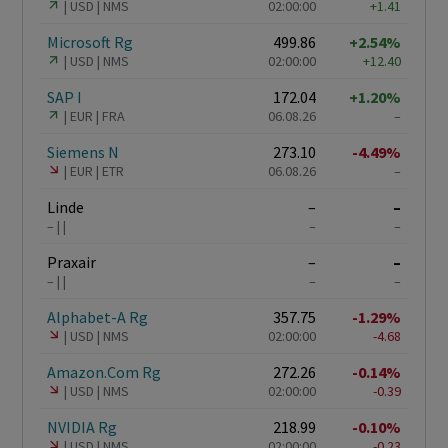
USD
NMS
02:00:00
+1.41
Microsoft Rg
499.86
+2.54%
USD
NMS
02:00:00
+12.40
SAP I
172.04
+1.20%
EUR
FRA
06.08.26
–
Siemens N
273.10
-4.49%
EUR
ETR
06.08.26
–
Linde
–
–
–
–
–
Praxair
–
–
–
–
–
Alphabet-A Rg
357.75
-1.29%
USD
NMS
02:00:00
-4.68
Amazon.Com Rg
272.26
-0.14%
USD
NMS
02:00:00
-0.39
NVIDIA Rg
218.99
-0.10%
USD
NMS
02:00:00
-0.23