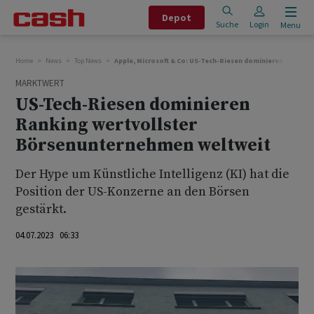
Depot
Suche
Login
Menu
Home
News
Top News
Apple, Microsoft & Co: US-Tech-Riesen dominieren Rankin
MARKTWERT
US-Tech-Riesen dominieren
Ranking wertvollster
Börsenunternehmen weltweit
Der Hype um Künstliche Intelligenz (KI) hat die
Position der US-Konzerne an den Börsen
gestärkt.
04.07.2023 06:33