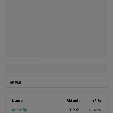
APPLE
Name
Aktuell
+/-%
Apple Rg
312.41
+0.45%