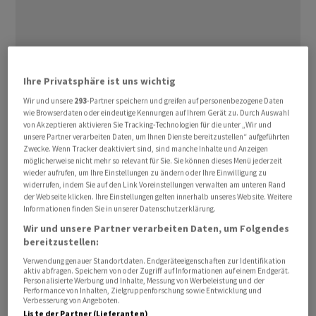
An der Spitze der 100 wertvollsten börsennotierten
Ihre Privatsphäre ist uns wichtig
Firmen der Welt steht erneut
Apple
mit einem Wert von
Wir und unsere
293
-Partner speichern und greifen auf personenbezogene Daten
gut 3 Billionen Dollar zum Stichtag 30. Juni, wie aus
wie Browserdaten oder eindeutige Kennungen auf Ihrem Gerät zu. Durch Auswahl
von Akzeptieren aktivieren Sie Tracking-Technologien für die unter „Wir und
einer Auswertung des Prüfungs- und
unsere Partner verarbeiten Daten, um Ihnen Dienste bereitzustellen“ aufgeführten
Beratungsunternehmens EY hervorgeht, die der
Zwecke. Wenn Tracker deaktiviert sind, sind manche Inhalte und Anzeigen
möglicherweise nicht mehr so relevant für Sie. Sie können dieses Menü jederzeit
Deutschen Presse-Agentur vorliegt. Auf Platz zwei folgt
wieder aufrufen, um Ihre Einstellungen zu ändern oder Ihre Einwilligung zu
Microsoft
mit rund 2,5 Billionen Dollar. Zwei deutsche
widerrufen, indem Sie auf den Link Voreinstellungen verwalten am unteren Rand
der Webseite klicken. Ihre Einstellungen gelten innerhalb unseres Website. Weitere
Konzerne schafften es immerhin wieder unter die Top
Informationen finden Sie in unserer Datenschutzerklärung.
100.
Wir und unsere Partner verarbeiten Daten, um Folgendes
bereitzustellen:
Der deutsche Software-Konzern
SAP
kam mit einem
Verwendung genauer Standortdaten. Endgeräteeigenschaften zur Identifikation
Börsenwert von 159 Milliarden Dollar auf Rang 71 (Ende
aktiv abfragen. Speichern von oder Zugriff auf Informationen auf einem Endgerät.
Personalisierte Werbung und Inhalte, Messung von Werbeleistung und der
2022: Rang 106),
Siemens
kletterte mit gut 132
Performance von Inhalten, Zielgruppenforschung sowie Entwicklung und
Verbesserung von Angeboten.
Milliarden Dollar von Platz 115 auf Rang 91. Der
Liste der Partner (Lieferanten)