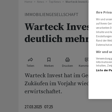
Home
News
Top News
Warteck Invest erzielt 2024 deu
Ihre Priv
IMMOBILIENGESELLSCHAFT
Wir und unse
Warteck Invest erz
auf Ihrem Ger
verarbeiten D
Inhalte und A
deutlich mehr Ge
Einstellungen
Rand der Webs
Datenschutze
Wir und u
Verwendung ge
Informationen
Teilen
Merken
Drucken
Kommentare
Inhalten, Zi
Liste der P
Warteck Invest hat im Geschäftsja
Zukäufen im Vorjahr wieder mehr
erwirtschaftet.
27.03.2025 07:25