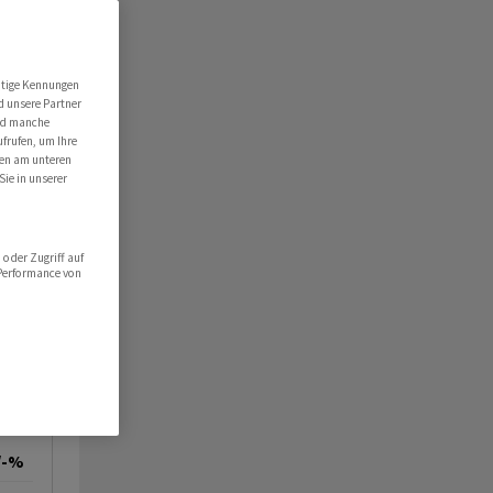
utige Kennungen
d unsere Partner
ind manche
ufrufen, um Ihre
ten am unteren
Sie in unserer
oder Zugriff auf
 Performance von
/-%