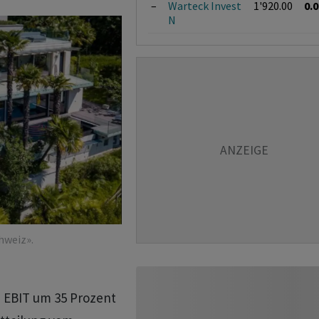
–
Warteck Invest
1'920.00
0.
N
hweiz».
e EBIT um 35 Prozent