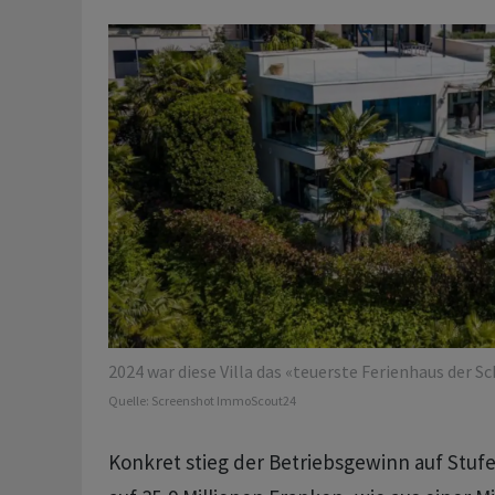
2024 war diese Villa das «teuerste Ferienhaus der Sc
Quelle:
Screenshot ImmoScout24
Konkret stieg der Betriebsgewinn auf Stuf