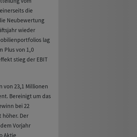
itteilung vom
inerseits die
 die Neubewertung
ftsjahr wieder
bilienportfolios lag
m Plus von 1,0
fekt stieg der EBIT
von 23,1 Millionen
nt. Bereinigt um das
winn bei 22
 höher. Der
 dem Vorjahr
o Aktie