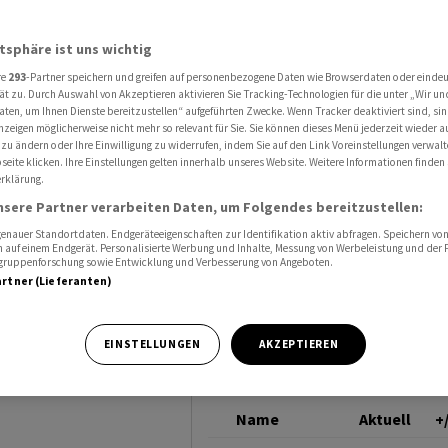
tlich mehr Gewinn
WARTECK INVEST
atsphäre ist uns wichtig
re
293
-Partner speichern und greifen auf personenbezogene Daten wie Browserdaten oder einde
ielt 2024
ät zu. Durch Auswahl von Akzeptieren aktivieren Sie Tracking-Technologien für die unter „Wir un
aten, um Ihnen Dienste bereitzustellen“ aufgeführten Zwecke. Wenn Tracker deaktiviert sind, s
nzeigen möglicherweise nicht mehr so relevant für Sie. Sie können dieses Menü jederzeit wieder a
winn
 zu ändern oder Ihre Einwilligung zu widerrufen, indem Sie auf den Link Voreinstellungen verwal
eite klicken. Ihre Einstellungen gelten innerhalb unseres Website. Weitere Informationen finden 
rklärung.
nsere Partner verarbeiten Daten, um Folgendes bereitzustellen:
nauer Standortdaten. Endgeräteeigenschaften zur Identifikation aktiv abfragen. Speichern von 
 auf einem Endgerät. Personalisierte Werbung und Inhalte, Messung von Werbeleistung und der
elgruppenforschung sowie Entwicklung und Verbesserung von Angeboten.
artner (Lieferanten)
hr 2024 dank
 Gewinn
EINSTELLUNGEN
AKZEPTIEREN
Name
Aktuell
+