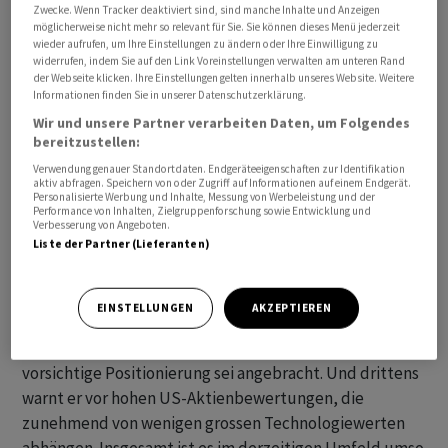
Zwecke. Wenn Tracker deaktiviert sind, sind manche Inhalte und Anzeigen
möglicherweise nicht mehr so relevant für Sie. Sie können dieses Menü jederzeit
wieder aufrufen, um Ihre Einstellungen zu ändern oder Ihre Einwilligung zu
widerrufen, indem Sie auf den Link Voreinstellungen verwalten am unteren Rand
der Webseite klicken. Ihre Einstellungen gelten innerhalb unseres Website. Weitere
Informationen finden Sie in unserer Datenschutzerklärung.
Wir und unsere Partner verarbeiten Daten, um Folgendes
bereitzustellen:
Verwendung genauer Standortdaten. Endgeräteeigenschaften zur Identifikation
aktiv abfragen. Speichern von oder Zugriff auf Informationen auf einem Endgerät.
Personalisierte Werbung und Inhalte, Messung von Werbeleistung und der
Performance von Inhalten, Zielgruppenforschung sowie Entwicklung und
Allerdings weist der Experte bei US-Investitionen auf
Verbesserung von Angeboten.
Liste der Partner (Lieferanten)
einige Punkte hin: Erstens ist die Absicherung der
Währungsrisiken entscheidend - trotz nachteiligem
Zinsunterschied hält er diese für sinnvoll. Zweitens
EINSTELLUNGEN
AKZEPTIEREN
seien die Kreditaufschläge historisch eng und böten bei
einer Marktkorrektur nur begrenzten Schutz. Eine
vorsichtige Positionierung sei angebracht. Und drittens
warnt er vor hohen US-Aktienbewertungen, die
zunehmend von wenigen grossen Technologiewerten