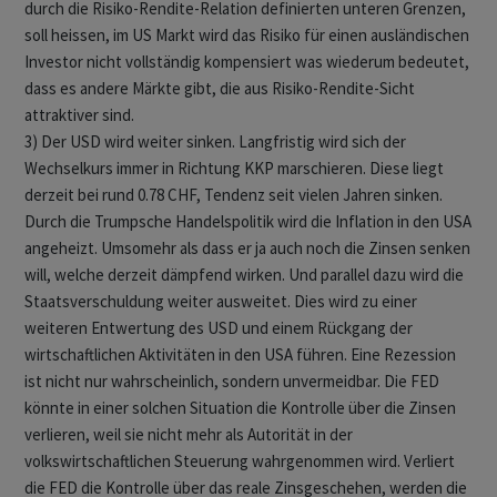
durch die Risiko-Rendite-Relation definierten unteren Grenzen,
soll heissen, im US Markt wird das Risiko für einen ausländischen
Investor nicht vollständig kompensiert was wiederum bedeutet,
dass es andere Märkte gibt, die aus Risiko-Rendite-Sicht
attraktiver sind.
3) Der USD wird weiter sinken. Langfristig wird sich der
Wechselkurs immer in Richtung KKP marschieren. Diese liegt
derzeit bei rund 0.78 CHF, Tendenz seit vielen Jahren sinken.
Durch die Trumpsche Handelspolitik wird die Inflation in den USA
angeheizt. Umsomehr als dass er ja auch noch die Zinsen senken
will, welche derzeit dämpfend wirken. Und parallel dazu wird die
Staatsverschuldung weiter ausweitet. Dies wird zu einer
weiteren Entwertung des USD und einem Rückgang der
wirtschaftlichen Aktivitäten in den USA führen. Eine Rezession
ist nicht nur wahrscheinlich, sondern unvermeidbar. Die FED
könnte in einer solchen Situation die Kontrolle über die Zinsen
verlieren, weil sie nicht mehr als Autorität in der
volkswirtschaftlichen Steuerung wahrgenommen wird. Verliert
die FED die Kontrolle über das reale Zinsgeschehen, werden die