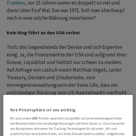
Franken
, vor 23 Jahren waren es doppelt so viel und
davor über fünf Mal. Das war 1971. Soll man überhaupt
noch in eine solche Währung investieren?
Kein Weg führt an den USA vorbei
Trotz des Gegendwinds der Devise sind sich Experten
einig: Ja, die Finanzmärkte der USA sind aufgrund ihrer
Grösse, Liquidität und Vielfalt nur schwer zu meiden.
Auf Anfrage von cash.ch meint Matthias Vögeli, Leiter
Treasury, Devisen und Zinsderivate, vom
Vermögensverwaltungsarm der Swiss Life, dass ein
vollständiger Rückzug vom US-Kapitalmarkt «verfrüht
sei».
Ihre Privatsphäre ist uns wichtig
Wir und unsere
293
-Partner speichern und greifen auf personenbezogene Daten
wie Browserdaten oder eindeutige Kennungen auf Ihrem Gerät zu. Durch Auswahl
von Akzeptieren aktivieren Sie Tracking-Technologien für die unter „Wir und
unsere Partner verarbeiten Daten, um Ihnen Dienste bereitzustellen“ aufgeführten