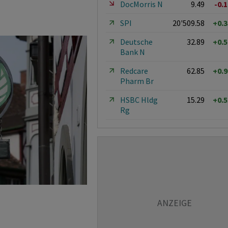
DocMorris N
9.49
-0.
SPI
20'509.58
+0.
Deutsche
32.89
+0.
Bank N
Redcare
62.85
+0.
Pharm Br
HSBC Hldg
15.29
+0.
Rg