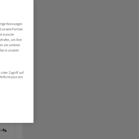
utige Kennungen
d unsere Partner
ind manche
ufrufen, um Ihre
ten am unteren
Sie in unserer
oder Zugriff auf
 Performance von
/-%