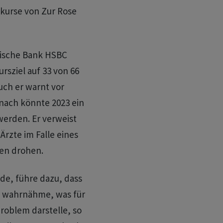
kurse von Zur Rose
tische Bank HSBC
rsziel auf 33 von 66
uch er warnt vor
nach könnte 2023 ein
werden. Er verweist
rzte im Falle eines
nen drohen.
de, führe dazu, dass
ht wahrnähme, was für
roblem darstelle, so