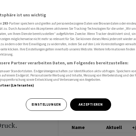
n Kommentaren zum E-Rezept
DOCMORRIS
atsphäre ist uns wichtig
re
293
-Partner speichern und greifen auf personenbezogene Daten wie Browserdaten oder einde
ter
ät zu. Durch Auswahl von Akzeptieren aktivieren Sie Tracking-Technologien für die unter „Wir un
aten, um Ihnen Dienste bereitzustellen“ aufgeführten Zwecke. Wenn Tracker deaktiviert sind, s
nzeigen möglicherweise nicht mehr so relevant für Sie. Sie können dieses Menü jederzeit wieder a
ntaren
 zu ändern oder Ihre Einwilligung zu widerrufen, indem Sie auf den Link Voreinstellungen verwal
eite klicken. Ihre Einstellungen gelten innerhalb unseres Website. Weitere Informationen finden 
rklärung.
nsere Partner verarbeiten Daten, um Folgendes bereitzustellen:
nauer Standortdaten. Endgeräteeigenschaften zur Identifikation aktiv abfragen. Speichern von 
 auf einem Endgerät. Personalisierte Werbung und Inhalte, Messung von Werbeleistung und der
elgruppenforschung sowie Entwicklung und Verbesserung von Angeboten.
artner (Lieferanten)
r Rose stehen
EINSTELLUNGEN
AKZEPTIEREN
tzten Tage am
Druck.
Name
Aktuell
+