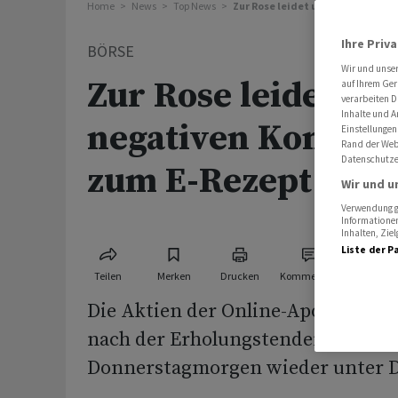
Home
News
Top News
Zur Rose leidet unter negative
Ihre Priv
BÖRSE
Wir und unse
Zur Rose leidet un
auf Ihrem Ger
verarbeiten D
Inhalte und A
negativen Komme
Einstellungen
Rand der Webs
Datenschutze
zum E-Rezept
Wir und u
Verwendung ge
Informationen
Inhalten, Zi
Liste der P
Teilen
Merken
Drucken
Kommentare
Die Aktien der Online-Apotheke Zu
nach der Erholungstendenz der le
Donnerstagmorgen wieder unter 