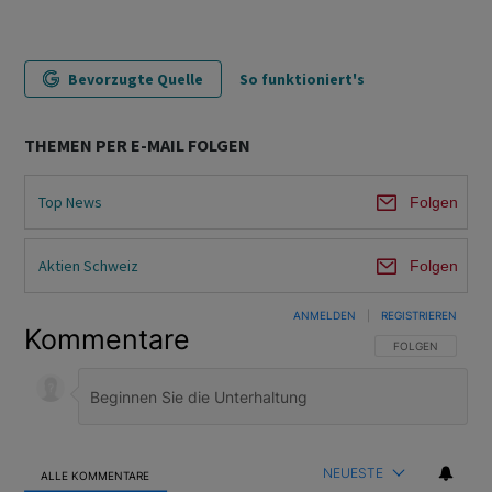
Bevorzugte Quelle
So funktioniert's
THEMEN PER E-MAIL FOLGEN
Top News
Folgen
Aktien Schweiz
Folgen
ANMELDEN
|
REGISTRIEREN
Kommentare
FOLGE DIESER U
FOLGEN
NEUESTE
ALLE KOMMENTARE