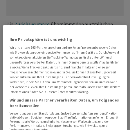
Die
Zurich Insurance
übernimmt den australischen
Lebensversicherer ClearView ⁠Wealth. Der Kaufpreis
liege bei 408,3 Millionen australischen ‌Dollar (288
Ihre Privatsphäre ist uns wichtig
Millionen Dollar), teilte ClearView ‌am Dienstag mit. ​Den
Wir und unsere
293
-Partner speichern und greifen auf personenbezogene Daten
Aktionären biete die australische Tochter der
Zurich
65
wie Browserdaten oder eindeutige Kennungen auf Ihrem Gerät zu. Durch Auswahl
von Akzeptieren aktivieren Sie Tracking-Technologien für die unter „Wir und
australische Cents je Aktie in bar. Das sei ein ‌Aufschlag
unsere Partner verarbeiten Daten, um Ihnen Dienste bereitzustellen“ aufgeführten
von 21,5 Prozent auf den letzten Schlusskurs.
Zwecke. Wenn Tracker deaktiviert sind, sind manche Inhalte und Anzeigen
möglicherweise nicht mehr so relevant für Sie. Sie können dieses Menü jederzeit
wieder aufrufen, um Ihre Einstellungen zu ändern oder Ihre Einwilligung zu
Die Anleger reagierten erfreut. Die ClearView-Aktie ​
widerrufen, indem Sie auf den Link Voreinstellungen verwalten am unteren Rand
der Webseite klicken. Ihre Einstellungen gelten innerhalb unseres Website. Weitere
sprang zeitweise um rund ​19 Prozent auf 63,5
Informationen finden Sie in unserer Datenschutzerklärung.
australische ​Cents und erreichte damit den höchsten
Wir und unsere Partner verarbeiten Daten, um Folgendes
‌Stand seit Juli 2024. Der Verwaltungsrat von ClearView
bereitzustellen:
empfahl die Annahme der Offerte ​einstimmig, ​sofern
Verwendung genauer Standortdaten. Endgeräteeigenschaften zur Identifikation
kein besseres ⁠Angebot eingehe. Auch der ​grösste
aktiv abfragen. Speichern von oder Zugriff auf Informationen auf einem Endgerät.
Personalisierte Werbung und Inhalte, Messung von Werbeleistung und der
Aktionär
Crescent
⁠Capital Partners, der 53 Prozent der
Performance von Inhalten, Zielgruppenforschung sowie Entwicklung und
Verbesserung von Angeboten.