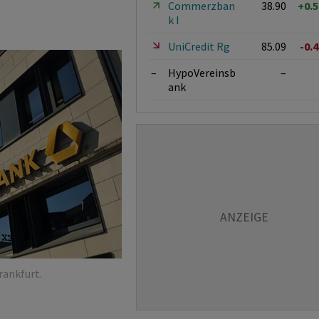
Commerzban
38.90
+0.
k I
UniCredit Rg
85.09
-0.
–
HypoVereinsb
–
ank
rankfurt.