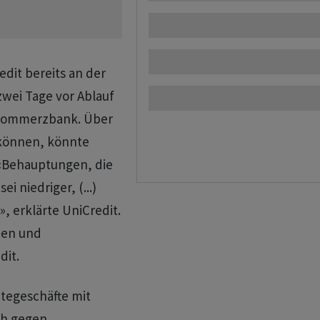
dit bereits an der
wei Tage vor Ablauf
 Commerzbank. Über
 können, könnte
 «Behauptungen, die
i niedriger, (...)
, erklärte UniCredit.
tien und
dit.
ategeschäfte mit
h gegen ​