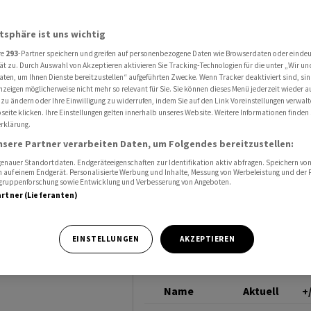
ank geht es hart auf hart
COMMERZBANK
atsphäre ist uns wichtig
re
293
-Partner speichern und greifen auf personenbezogene Daten wie Browserdaten oder einde
t und
ät zu. Durch Auswahl von Akzeptieren aktivieren Sie Tracking-Technologien für die unter „Wir un
aten, um Ihnen Dienste bereitzustellen“ aufgeführten Zwecke. Wenn Tracker deaktiviert sind, s
nzeigen möglicherweise nicht mehr so relevant für Sie. Sie können dieses Menü jederzeit wieder a
 es hart
 zu ändern oder Ihre Einwilligung zu widerrufen, indem Sie auf den Link Voreinstellungen verwal
eite klicken. Ihre Einstellungen gelten innerhalb unseres Website. Weitere Informationen finden 
rklärung.
nsere Partner verarbeiten Daten, um Folgendes bereitzustellen:
nauer Standortdaten. Endgeräteeigenschaften zur Identifikation aktiv abfragen. Speichern von 
 auf einem Endgerät. Personalisierte Werbung und Inhalte, Messung von Werbeleistung und der
elgruppenforschung sowie Entwicklung und Verbesserung von Angeboten.
artner (Lieferanten)
t auf
EINSTELLUNGEN
AKZEPTIEREN
itze der
Name
Aktuell
+