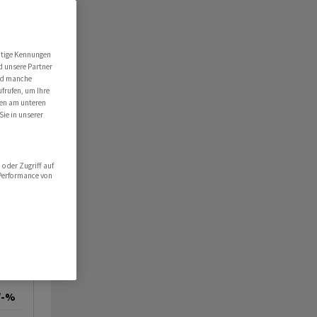
utige Kennungen
d unsere Partner
ind manche
ufrufen, um Ihre
ten am unteren
Sie in unserer
oder Zugriff auf
 Performance von
/-%