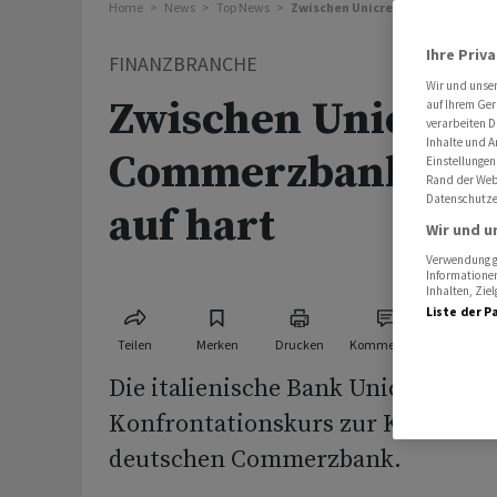
Home
News
Top News
Zwischen Unicredit und Commerzb
Ihre Priv
FINANZBRANCHE
Wir und unse
Zwischen Unicredi
auf Ihrem Ger
verarbeiten D
Inhalte und A
Commerzbank geht
Einstellungen
Rand der Webs
Datenschutze
auf hart
Wir und u
Verwendung ge
Informationen
Inhalten, Zi
Liste der P
Teilen
Merken
Drucken
Kommentare
Die italienische Bank Unicredit geh
Konfrontationskurs zur Konzernsp
deutschen Commerzbank.