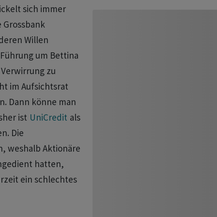
ckelt sich immer
e Grossbank
 deren Willen
-Führung um Bettina
 Verwirrung zu
ht im Aufsichtsrat
en. Dann könne man
her ist
UniCredit
als
en. Die
 ‌weshalb Aktionäre
angedient hatten,
rzeit ein schlechtes