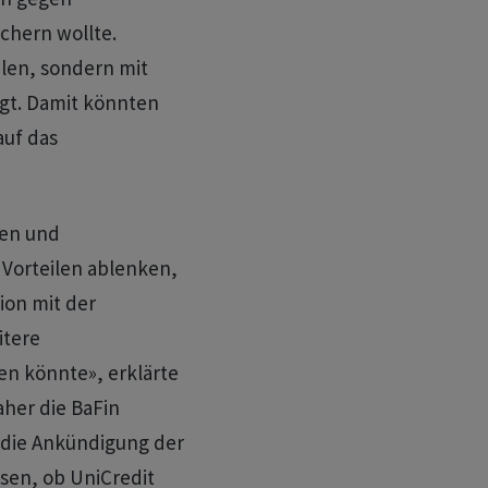
chern wollte.
alen, sondern mit
t. Damit könnten ​
auf das
den und
 Vorteilen ablenken,
ion mit der
itere
n könnte», erklärte
her die ‌BaFin
f die Ankündigung der
sen, ob UniCredit