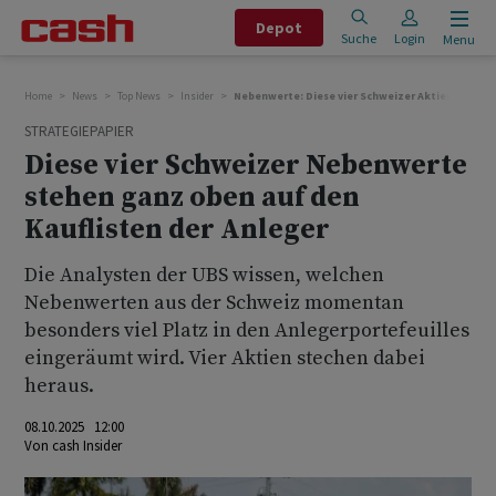
Depot
Suche
Login
Menu
Home
News
Top News
Insider
Nebenwerte: Diese vier Schweizer Aktien stehen 
STRATEGIEPAPIER
Diese vier Schweizer Nebenwerte
stehen ganz oben auf den
Kauflisten der Anleger
Die Analysten der UBS wissen, welchen
Nebenwerten aus der Schweiz momentan
besonders viel Platz in den Anlegerportefeuilles
eingeräumt wird. Vier Aktien stechen dabei
heraus.
08.10.2025 12:00
Von
cash Insider