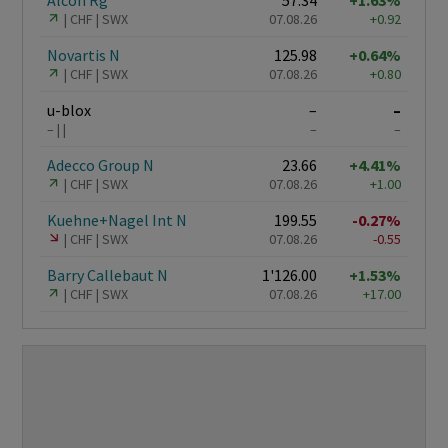
Alcon Rg
57.34
+1.63%
CHF
SWX
07.08.26
+0.92
Novartis N
125.98
+0.64%
CHF
SWX
07.08.26
+0.80
u-blox
–
–
–
–
–
Adecco Group N
23.66
+4.41%
CHF
SWX
07.08.26
+1.00
Kuehne+Nagel Int N
199.55
-0.27%
CHF
SWX
07.08.26
-0.55
Barry Callebaut N
1'126.00
+1.53%
CHF
SWX
07.08.26
+17.00