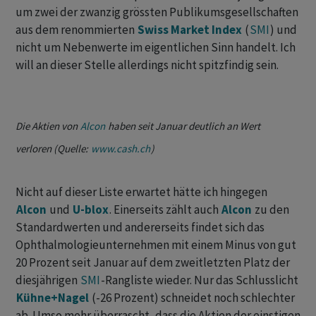
um zwei der zwanzig grössten Publikumsgesellschaften
aus dem renommierten
Swiss Market Index
(
SMI
) und
nicht um Nebenwerte im eigentlichen Sinn handelt. Ich
will an dieser Stelle allerdings nicht spitzfindig sein.
Die Aktien von
Alcon
haben seit Januar deutlich an Wert
verloren (Quelle:
www.cash.ch
)
Nicht auf dieser Liste erwartet hätte ich hingegen
Alcon
und
U-blox
. Einerseits zählt auch
Alcon
zu den
Standardwerten und andererseits findet sich das
Ophthalmologieunternehmen mit einem Minus von gut
20 Prozent seit Januar auf dem zweitletzten Platz der
diesjährigen
SMI
-Rangliste wieder. Nur das Schlusslicht
Kühne+Nagel
(-26 Prozent) schneidet noch schlechter
ab. Umso mehr überrascht, dass die Aktien der einstigen