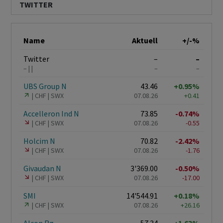
TWITTER
Name
Aktuell
+/-%
Twitter
–
–
–
–
–
UBS Group N
43.46
+0.95%
CHF
SWX
07.08.26
+0.41
Accelleron Ind N
73.85
-0.74%
CHF
SWX
07.08.26
-0.55
Holcim N
70.82
-2.42%
CHF
SWX
07.08.26
-1.76
Givaudan N
3'369.00
-0.50%
CHF
SWX
07.08.26
-17.00
SMI
14'544.91
+0.18%
CHF
SWX
07.08.26
+26.16