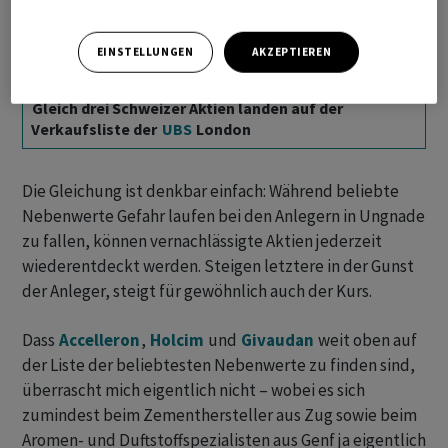
EINSTELLUNGEN
AKZEPTIEREN
Gleich drei Schweizer Aktien landen auf der
Verkaufsliste der
UBS
London
Die Gleichung ist denkbar einfach: Während beliebte
Nebenwerte Gefahr laufen bei den Anlegern in Ungnade
zu fallen, können vernachlässigte Aktien jederzeit
wiederentdeckt werden. Steigen letztere in der Gunst
der Anleger, steigt für gewöhnlich auch der Kurs.
Dass
Accelleron
,
Holcim
und
Givaudan
weit oben auf
der Liste der beliebtesten Nebenwerte zu finden sind,
überrascht mich eigentlich nicht – wobei es sich
zumindest beim Zementhersteller aus Zug sowie beim
Aromen- und Duftstoffspezialisten aus Genf ja eigentlich