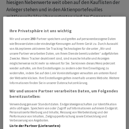
hiesigen Nebenwerte weit oben auf den Kauflisten der
Anleger stehen und in den Aktienportefeuilles
mittlerweile klar übervertreten sind. Im Gegenzug
nennen sie aber auch kleine und mittelgrosse
Ihre Privatsphäre ist uns wichtig
Unternehmen, um welche man an der Börse derzeit ein
grosser Bogen macht. Dabei bedienen sich die Autoren
Wir und unsere
293
-Partner speichern und greifen auf personenbezogene Daten
wie Browserdaten oder eindeutige Kennungen auf Ihrem Gerät zu. Durch Auswahl
eines sogenannten «Crowding Faktors». Je höher diese
von Akzeptieren aktivieren Sie Tracking-Technologien für die unter „Wir und
Kennzahl, desto beliebter ist eine Aktie – und
unsere Partner verarbeiten Daten, um Ihnen Dienste bereitzustellen“ aufgeführten
Zwecke. Wenn Tracker deaktiviert sind, sind manche Inhalte und Anzeigen
umgekehrt.
möglicherweise nicht mehr so relevant für Sie. Sie können dieses Menü jederzeit
wieder aufrufen, um Ihre Einstellungen zu ändern oder Ihre Einwilligung zu
widerrufen, indem Sie auf den Link Voreinstellungen verwalten am unteren Rand
der Webseite klicken. Ihre Einstellungen gelten innerhalb unseres Website. Weitere
Informationen finden Sie in unserer Datenschutzerklärung.
Wir und unsere Partner verarbeiten Daten, um Folgendes
bereitzustellen:
Verwendung genauer Standortdaten. Endgeräteeigenschaften zur Identifikation
aktiv abfragen. Speichern von oder Zugriff auf Informationen auf einem Endgerät.
Personalisierte Werbung und Inhalte, Messung von Werbeleistung und der
Performance von Inhalten, Zielgruppenforschung sowie Entwicklung und
Verbesserung von Angeboten.
Liste der Partner (Lieferanten)