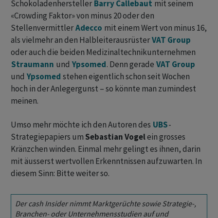
Schokoladenhersteller
Barry Callebaut
mit seinem
«Crowding Faktor» von minus 20 oder den
Stellenvermittler
Adecco
mit einem Wert von minus 16,
als vielmehr an den Halbleiterausrüster
VAT Group
oder auch die beiden Medizinaltechnikunternehmen
Straumann
und
Ypsomed
. Denn gerade
VAT Group
und
Ypsomed
stehen eigentlich schon seit Wochen
hoch in der Anlegergunst – so könnte man zumindest
meinen.
Umso mehr möchte ich den Autoren des
UBS
-
Strategiepapiers um
Sebastian Vogel
ein grosses
Kränzchen winden. Einmal mehr gelingt es ihnen, darin
mit äusserst wertvollen Erkenntnissen aufzuwarten. In
diesem Sinn: Bitte weiter so.
Der cash Insider nimmt Marktgerüchte sowie Strategie-,
Branchen- oder Unternehmensstudien auf und