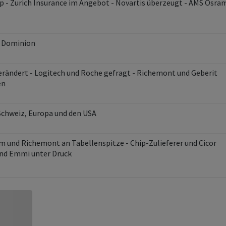
top - Zurich Insurance im Angebot - Novartis überzeugt - AMS Osra
t Dominion
verändert - Logitech und Roche gefragt - Richemont und Geberit
en
 Schweiz, Europa und den USA
im und Richemont an Tabellenspitze - Chip-Zulieferer und Cicor
und Emmi unter Druck