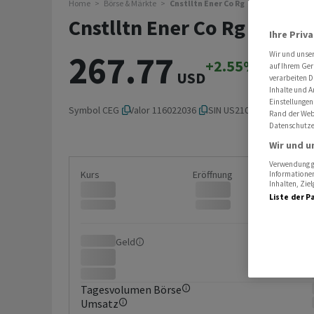
Home
Börse & Märkte
Cnstlltn Ener Co Rg
Cnstlltn Ener Co Rg
Ihre Priv
267.77
Wir und unse
+2.55%
+6.67
auf Ihrem Ger
USD
verarbeiten D
Inhalte und A
Einstellungen
Symbol
CEG
Valor
116022036
ISIN
US21037T1097
Rand der Webs
Datenschutze
Wir und u
Verwendung ge
Kurs
Eröffnung
Informationen
Inhalten, Zi
Liste der P
Geld
Brief
Tagesvolumen Börse
Umsatz