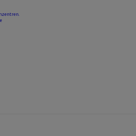
nzentren.
e