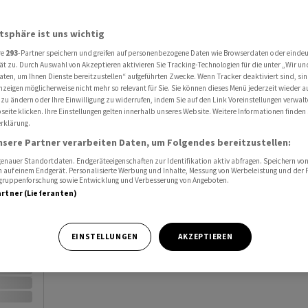
Al
atsphäre ist uns wichtig
Port
re
293
-Partner speichern und greifen auf personenbezogene Daten wie Browserdaten oder einde
ät zu. Durch Auswahl von Akzeptieren aktivieren Sie Tracking-Technologien für die unter „Wir un
Watc
aten, um Ihnen Dienste bereitzustellen“ aufgeführten Zwecke. Wenn Tracker deaktiviert sind, s
nzeigen möglicherweise nicht mehr so relevant für Sie. Sie können dieses Menü jederzeit wieder a
 zu ändern oder Ihre Einwilligung zu widerrufen, indem Sie auf den Link Voreinstellungen verwal
eite klicken. Ihre Einstellungen gelten innerhalb unseres Website. Weitere Informationen finden 
rklärung.
nsere Partner verarbeiten Daten, um Folgendes bereitzustellen:
nauer Standortdaten. Endgeräteeigenschaften zur Identifikation aktiv abfragen. Speichern von 
Vortag
 auf einem Endgerät. Personalisierte Werbung und Inhalte, Messung von Werbeleistung und der
elgruppenforschung sowie Entwicklung und Verbesserung von Angeboten.
artner (Lieferanten)
EINSTELLUNGEN
AKZEPTIEREN