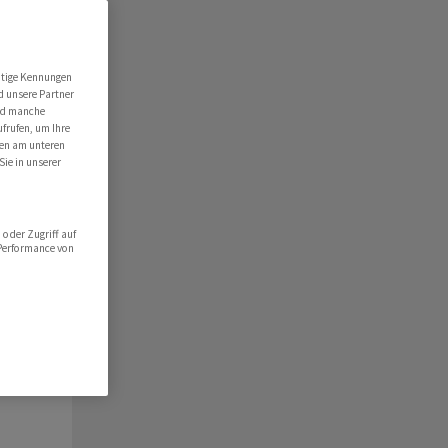
ert
folio
utige Kennungen
d unsere Partner
hlist
ind manche
ufrufen, um Ihre
ten am unteren
Sie in unserer
oder Zugriff auf
 Performance von