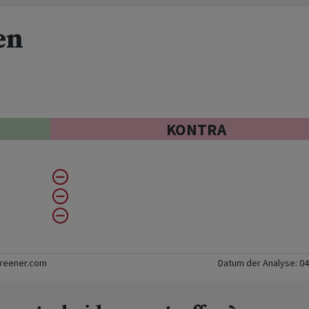
en
KONTRA
creener.com
Datum der Analyse:
04