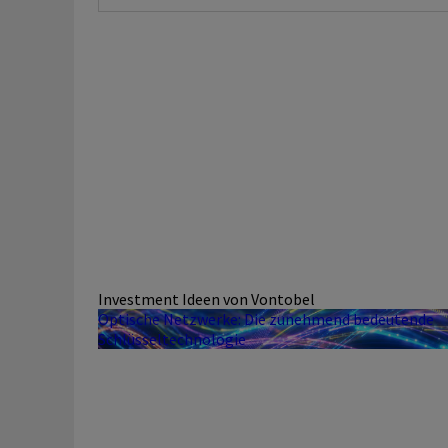
Investment Ideen von Vontobel
Optische Netzwerke: Die zunehmend bedeutende
Schlüsseltechnologie