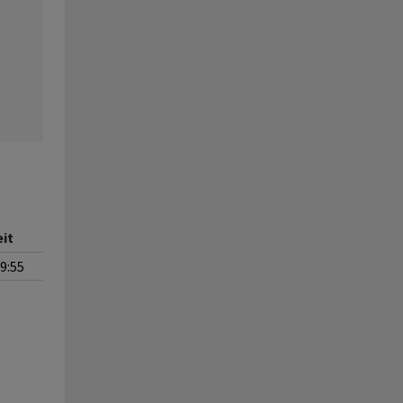
eit
59:55