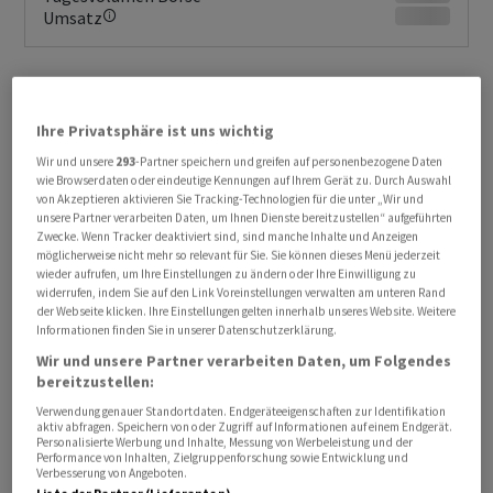
Umsatz
Ihre Privatsphäre ist uns wichtig
Wir und unsere
293
-Partner speichern und greifen auf personenbezogene Daten
wie Browserdaten oder eindeutige Kennungen auf Ihrem Gerät zu. Durch Auswahl
von Akzeptieren aktivieren Sie Tracking-Technologien für die unter „Wir und
unsere Partner verarbeiten Daten, um Ihnen Dienste bereitzustellen“ aufgeführten
Zwecke. Wenn Tracker deaktiviert sind, sind manche Inhalte und Anzeigen
KURSENTWICKLUNG
möglicherweise nicht mehr so relevant für Sie. Sie können dieses Menü jederzeit
Sie erhalten verzögerte Kurse.
wieder aufrufen, um Ihre Einstellungen zu ändern oder Ihre Einwilligung zu
Jetzt Realtime Daten erhalten
widerrufen, indem Sie auf den Link Voreinstellungen verwalten am unteren Rand
der Webseite klicken. Ihre Einstellungen gelten innerhalb unseres Website. Weitere
Informationen finden Sie in unserer Datenschutzerklärung.
Wir und unsere Partner verarbeiten Daten, um Folgendes
bereitzustellen:
Verwendung genauer Standortdaten. Endgeräteeigenschaften zur Identifikation
aktiv abfragen. Speichern von oder Zugriff auf Informationen auf einem Endgerät.
Personalisierte Werbung und Inhalte, Messung von Werbeleistung und der
Performance von Inhalten, Zielgruppenforschung sowie Entwicklung und
Verbesserung von Angeboten.