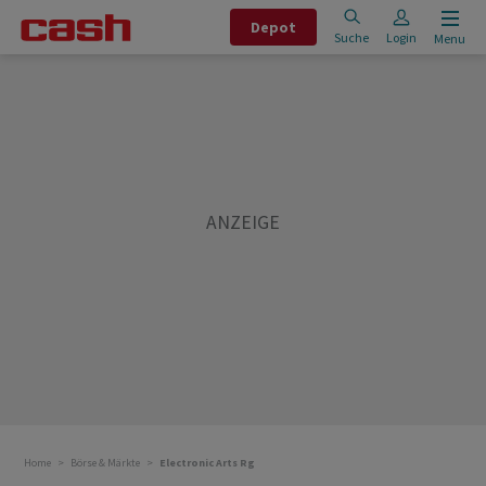
Depot
Suche
Login
Menu
Home
Börse & Märkte
Electronic Arts Rg