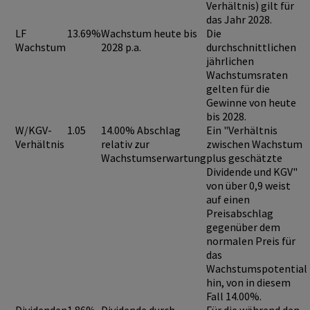
Verhältnis) gilt für
das Jahr 2028.
LF
13.69%
Wachstum heute bis
Die
Wachstum
2028 p.a.
durchschnittlichen
jährlichen
Wachstumsraten
gelten für die
Gewinne von heute
bis 2028.
W/KGV-
1.05
14.00% Abschlag
Ein "Verhältnis
Verhältnis
relativ zur
zwischen Wachstum
Wachstumserwartung
plus geschätzte
Dividende und KGV"
von über 0,9
weist
auf einen
Preisabschlag
gegenüber dem
normalen Preis für
das
Wachstumspotential
hin, von in diesem
Fall 14.00%.