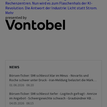
Rechenzentren. Nun wird es zum Flaschenhals der KI-
Revolution. Die Antwort der Industrie: Licht statt Strom.
Mehr
presented by
NEWS
Börsen-Ticker: SMI schliesst klar im Minus - Novartis und
Roche schwer unter Druck - Iran-Meldung belastet die Märkte
- Ölpreis schnellt in die Höhe
01.06.2026 06:20
Börsen-Ticker: SMI schliesst tiefer - Logitech gefragt - Amrize
im Angebot - Schwergewichte schwach - Graubündner KB
taucht
04.05.2026 06:15