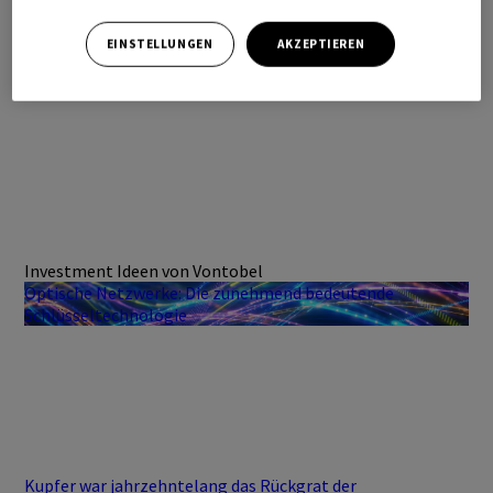
EINSTELLUNGEN
AKZEPTIEREN
Investment Ideen von Vontobel
Optische Netzwerke: Die zunehmend bedeutende
Schlüsseltechnologie
Kupfer war jahrzehntelang das Rückgrat der