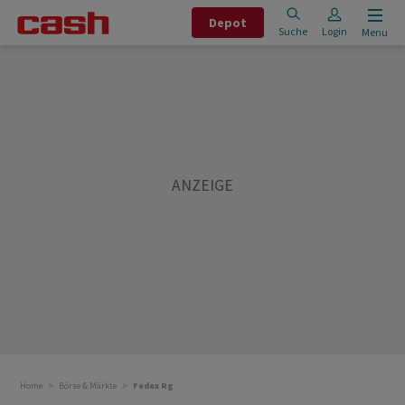
Depot
Suche
Login
Menu
Home
Börse & Märkte
Fedex Rg