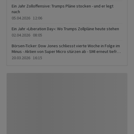
Ein Jahr Zolloffensive: Trumps Pläne stocken - und er legt
nach
05.04.2026 12:06
Ein Jahr «Liberation Day»: Wo Trumps Zollpläne heute stehen
02.04.2026 08:05
Börsen-Ticker: Dow Jones schliesst vierte Woche in Folge im
Minus - Aktien von Super Micro stürzen ab - SMI erneut tiefrot
- Aktie von Mobilezone steigt auf Drei-Jahres-Hoch
20.03.2026 16:15