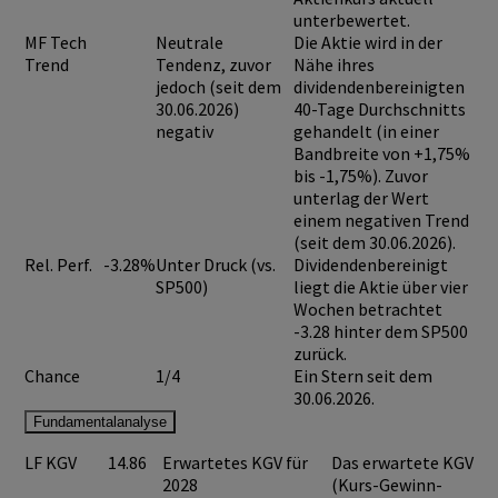
unterbewertet.
MF Tech
Neutrale
Die Aktie wird in der
Trend
Tendenz, zuvor
Nähe ihres
jedoch (seit dem
dividendenbereinigten
30.06.2026)
40-Tage Durchschnitts
negativ
gehandelt (in einer
Bandbreite von +1,75%
bis -1,75%). Zuvor
unterlag der Wert
einem negativen Trend
(seit dem 30.06.2026).
Rel. Perf.
-3.28%
Unter Druck (vs.
Dividendenbereinigt
SP500)
liegt die Aktie über vier
Wochen betrachtet
-3.28 hinter dem SP500
zurück.
Chance
1/4
Ein Stern seit dem
30.06.2026.
Fundamentalanalyse
LF KGV
14.86
Erwartetes KGV für
Das erwartete KGV
2028
(Kurs-Gewinn-