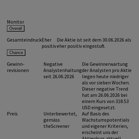
Monitor
Overall
Gesamteindruck
Eher
Die Aktie ist seit dem 30.06.2026 als
positiv
eher positiv eingestuft.
Chance
Gewinn-
Negative
Die Gewinnerwartung
revisionen
Analystenhaltung
der Analysten pro Aktie
seit 26.06.2026
liegen heute niedriger
als vor sieben Wochen.
Dieser negative Trend
hat am 26.06.2026 bei
einem Kurs von
318.53
USD
eingesetzt.
Preis
Unterbewertet,
Auf Basis des
gemäss
Wachstumspotentials
theScreener
und eigener Kriterien,
erscheint uns der
Aktienkurs aktuell