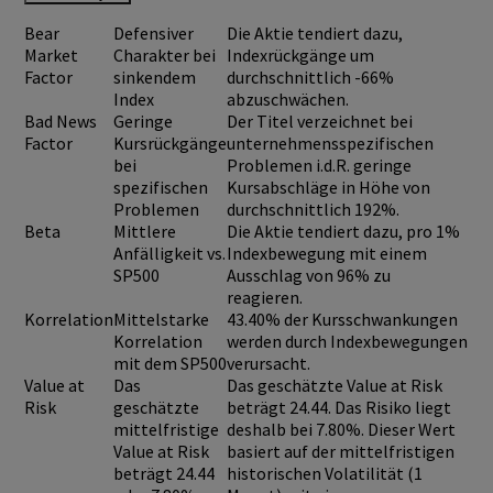
Bear
Defensiver
Die Aktie tendiert dazu,
Market
Charakter bei
Indexrückgänge um
Factor
sinkendem
durchschnittlich -66%
Index
abzuschwächen.
Bad News
Geringe
Der Titel verzeichnet bei
Factor
Kursrückgänge
unternehmensspezifischen
bei
Problemen i.d.R. geringe
spezifischen
Kursabschläge in Höhe von
Problemen
durchschnittlich 192%.
Beta
Mittlere
Die Aktie tendiert dazu, pro 1%
Anfälligkeit vs.
Indexbewegung mit einem
SP500
Ausschlag von 96% zu
reagieren.
Korrelation
Mittelstarke
43.40% der Kursschwankungen
Korrelation
werden durch Indexbewegungen
mit dem SP500
verursacht.
Value at
Das
Das geschätzte Value at Risk
Risk
geschätzte
beträgt 24.44. Das Risiko liegt
mittelfristige
deshalb bei 7.80%. Dieser Wert
Value at Risk
basiert auf der mittelfristigen
beträgt 24.44
historischen Volatilität (1