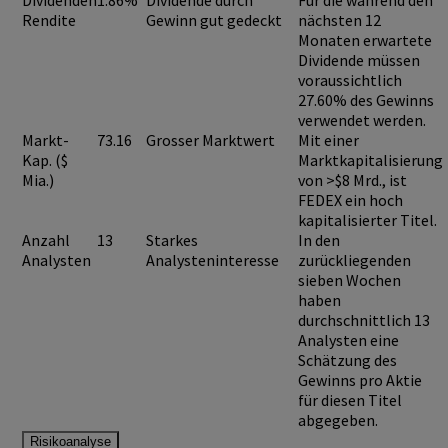
Dividenden
1.86%
Dividende durch
Für die während den
Rendite
Gewinn gut gedeckt
nächsten 12
Monaten erwartete
Dividende müssen
voraussichtlich
27.60%
des Gewinns
verwendet werden.
Markt-
73.16
Grosser Marktwert
Mit einer
Kap. ($
Marktkapitalisierung
Mia.)
von >$8 Mrd., ist
FEDEX
ein hoch
kapitalisierter Titel.
Anzahl
13
Starkes
In den
Analysten
Analysteninteresse
zurückliegenden
sieben Wochen
haben
durchschnittlich 13
Analysten eine
Schätzung des
Gewinns pro Aktie
für diesen Titel
abgegeben.
Risikoanalyse