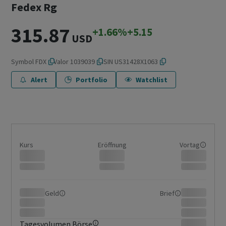
Fedex Rg
315.87
+1.66%
+5.15
USD
Symbol
FDX
Valor
1039039
ISIN
US31428X1063
Alert
Portfolio
Watchlist
Kurs
Eröffnung
Vortag
Geld
Brief
Tagesvolumen Börse