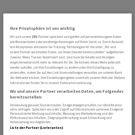
Ihre Privatsphäre ist uns wichtig
Wir und unsere
293
-Partner speichern und greifen auf personenbezogene Daten
wie Browserdaten oder eindeutige Kennungen auf Ihrem Gerät zu. Durch Auswahl
von Akzeptieren aktivieren Sie Tracking-Technologien für die unter „Wir und
unsere Partner verarbeiten Daten, um Ihnen Dienste bereitzustellen“ aufgeführten
Zwecke. Wenn Tracker deaktiviert sind, sind manche Inhalte und Anzeigen
möglicherweise nicht mehr so relevant für Sie. Sie können dieses Menü jederzeit
wieder aufrufen, um Ihre Einstellungen zu ändern oder Ihre Einwilligung zu
widerrufen, indem Sie auf den Link Voreinstellungen verwalten am unteren Rand
der Webseite klicken. Ihre Einstellungen gelten innerhalb unseres Website. Weitere
Informationen finden Sie in unserer Datenschutzerklärung.
Wir und unsere Partner verarbeiten Daten, um Folgendes
bereitzustellen:
Verwendung genauer Standortdaten. Endgeräteeigenschaften zur Identifikation
aktiv abfragen. Speichern von oder Zugriff auf Informationen auf einem Endgerät.
Personalisierte Werbung und Inhalte, Messung von Werbeleistung und der
Performance von Inhalten, Zielgruppenforschung sowie Entwicklung und
Verbesserung von Angeboten.
Liste der Partner (Lieferanten)