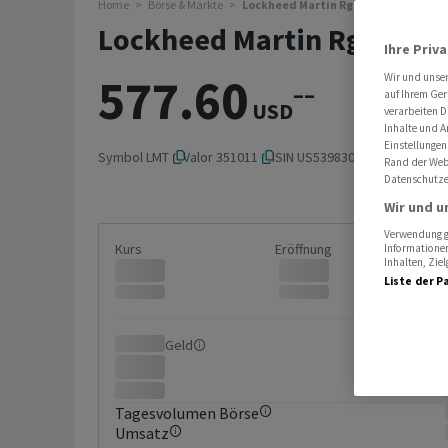
Home
Börse & Märkte
Lockheed Martin Rg
Lockheed Martin Rg
Ihre Priv
577.60
Wir und unse
–
–
auf Ihrem Ger
USD
verarbeiten D
Inhalte und A
Einstellungen
Symbol
LMT
Valor
351011
ISIN
US5398301094
Rand der Webs
Datenschutze
Wir und u
Verwendung ge
Kurs
Eröffnung
Informationen
Inhalten, Zi
Liste der P
Geld
Brief
Tagesvolumen Börse
Umsatz