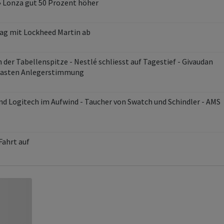
» Lonza gut 50 Prozent höher
rag mit Lockheed Martin ab
 der Tabellenspitze - Nestlé schliesst auf Tagestief - Givaudan
elasten Anlegerstimmung
und Logitech im Aufwind - Taucher von Swatch und Schindler - AMS
Fahrt auf