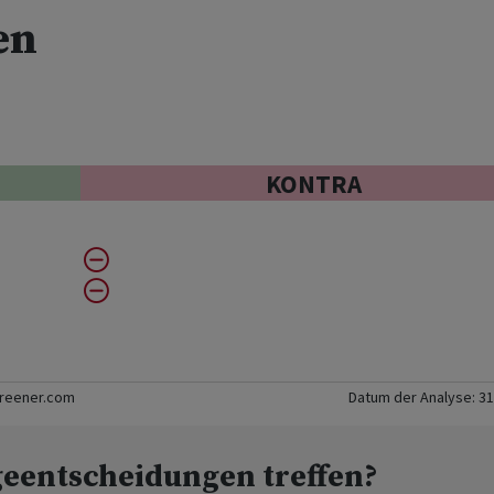
en
KONTRA
creener.com
Datum der Analyse:
31
geentscheidungen treffen?