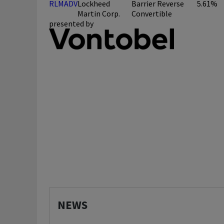
RLMADV
Lockheed
Barrier Reverse
5.61%
Martin Corp.
Convertible
presented by
NEWS