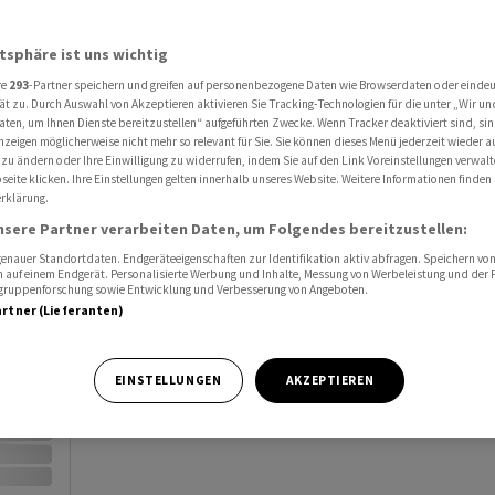
Al
atsphäre ist uns wichtig
Port
re
293
-Partner speichern und greifen auf personenbezogene Daten wie Browserdaten oder einde
ät zu. Durch Auswahl von Akzeptieren aktivieren Sie Tracking-Technologien für die unter „Wir un
Watc
aten, um Ihnen Dienste bereitzustellen“ aufgeführten Zwecke. Wenn Tracker deaktiviert sind, s
nzeigen möglicherweise nicht mehr so relevant für Sie. Sie können dieses Menü jederzeit wieder a
 zu ändern oder Ihre Einwilligung zu widerrufen, indem Sie auf den Link Voreinstellungen verwal
eite klicken. Ihre Einstellungen gelten innerhalb unseres Website. Weitere Informationen finden 
rklärung.
nsere Partner verarbeiten Daten, um Folgendes bereitzustellen:
nauer Standortdaten. Endgeräteeigenschaften zur Identifikation aktiv abfragen. Speichern von 
Vortag
 auf einem Endgerät. Personalisierte Werbung und Inhalte, Messung von Werbeleistung und der
elgruppenforschung sowie Entwicklung und Verbesserung von Angeboten.
artner (Lieferanten)
EINSTELLUNGEN
AKZEPTIEREN