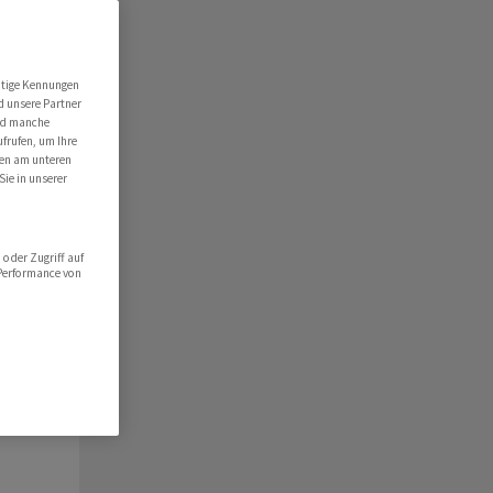
ert
folio
utige Kennungen
d unsere Partner
hlist
ind manche
ufrufen, um Ihre
ten am unteren
Sie in unserer
oder Zugriff auf
 Performance von