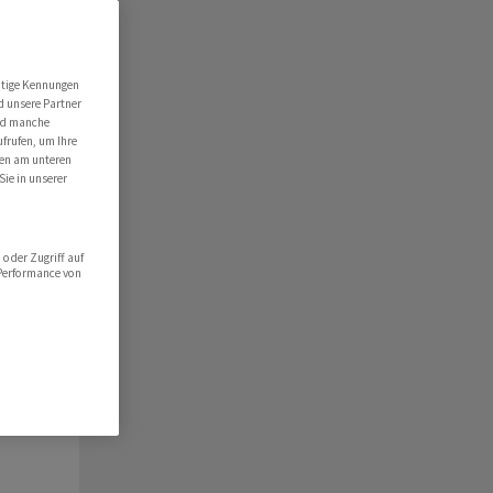
ert
folio
utige Kennungen
d unsere Partner
hlist
ind manche
ufrufen, um Ihre
ten am unteren
Sie in unserer
oder Zugriff auf
 Performance von