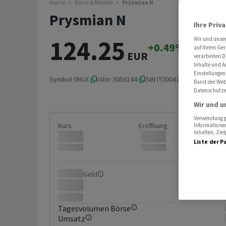
Home
Börse & Märkte
Prysmian N
Prysmian N
Ihre Priv
124.25
Wir und unse
+0.49%
+0.60
auf Ihrem Ger
EUR
verarbeiten D
Inhalte und A
Einstellungen
Symbol
0NUX
Valor
3056144
ISIN
IT0004176001
Rand der Webs
Datenschutze
Wir und u
Verwendung ge
Kurs
Eröffnung
Informationen
Inhalten, Zi
Liste der P
Geld
Brief
Tagesvolumen Börse
Umsatz