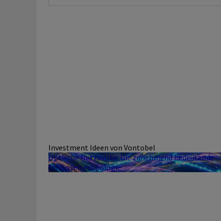
Investment Ideen von Vontobel
Optische Netzwerke: Die zunehmend bedeutende
Schlüsseltechnologie