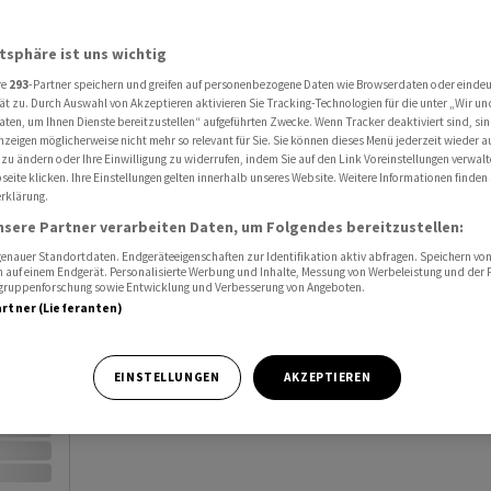
Al
atsphäre ist uns wichtig
Port
re
293
-Partner speichern und greifen auf personenbezogene Daten wie Browserdaten oder einde
ät zu. Durch Auswahl von Akzeptieren aktivieren Sie Tracking-Technologien für die unter „Wir un
Watc
aten, um Ihnen Dienste bereitzustellen“ aufgeführten Zwecke. Wenn Tracker deaktiviert sind, s
nzeigen möglicherweise nicht mehr so relevant für Sie. Sie können dieses Menü jederzeit wieder a
 zu ändern oder Ihre Einwilligung zu widerrufen, indem Sie auf den Link Voreinstellungen verwal
eite klicken. Ihre Einstellungen gelten innerhalb unseres Website. Weitere Informationen finden 
rklärung.
nsere Partner verarbeiten Daten, um Folgendes bereitzustellen:
nauer Standortdaten. Endgeräteeigenschaften zur Identifikation aktiv abfragen. Speichern von 
Vortag
 auf einem Endgerät. Personalisierte Werbung und Inhalte, Messung von Werbeleistung und der
elgruppenforschung sowie Entwicklung und Verbesserung von Angeboten.
artner (Lieferanten)
EINSTELLUNGEN
AKZEPTIEREN