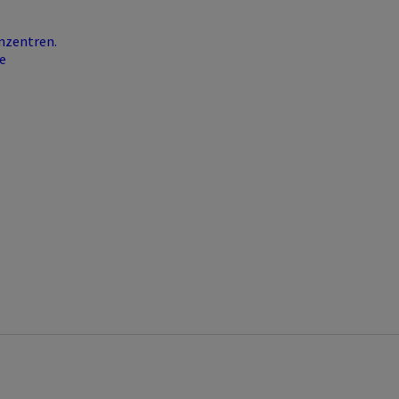
nzentren.
e