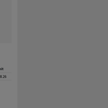
eit
08.26