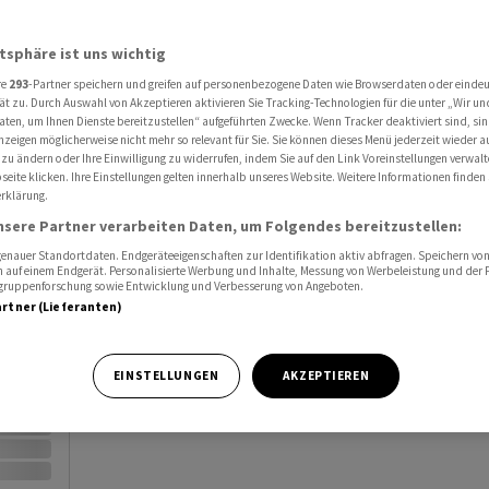
Al
atsphäre ist uns wichtig
Port
re
293
-Partner speichern und greifen auf personenbezogene Daten wie Browserdaten oder einde
ät zu. Durch Auswahl von Akzeptieren aktivieren Sie Tracking-Technologien für die unter „Wir un
Watc
aten, um Ihnen Dienste bereitzustellen“ aufgeführten Zwecke. Wenn Tracker deaktiviert sind, s
nzeigen möglicherweise nicht mehr so relevant für Sie. Sie können dieses Menü jederzeit wieder a
 zu ändern oder Ihre Einwilligung zu widerrufen, indem Sie auf den Link Voreinstellungen verwal
eite klicken. Ihre Einstellungen gelten innerhalb unseres Website. Weitere Informationen finden 
rklärung.
nsere Partner verarbeiten Daten, um Folgendes bereitzustellen:
nauer Standortdaten. Endgeräteeigenschaften zur Identifikation aktiv abfragen. Speichern von 
Vortag
 auf einem Endgerät. Personalisierte Werbung und Inhalte, Messung von Werbeleistung und der
elgruppenforschung sowie Entwicklung und Verbesserung von Angeboten.
artner (Lieferanten)
EINSTELLUNGEN
AKZEPTIEREN