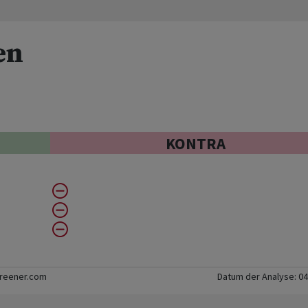
en
KONTRA
creener.com
Datum der Analyse:
04