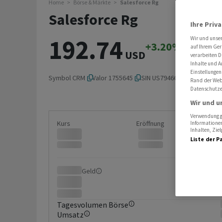
Home
Börse & Märkte
Salesforce Rg
Salesforce Rg
Ihre Priv
192.74
Wir und unse
+3.20%
+5.97
auf Ihrem Ger
USD
verarbeiten D
Inhalte und A
Einstellungen
Symbol
CRM
Valor
1755645
ISIN
US79466L3024
Rand der Webs
Datenschutze
Wir und u
Verwendung ge
Kurs
Eröffnung
Informationen
Inhalten, Zi
Liste der P
Geld
Brief
Tagesvolumen Börse
Umsatz