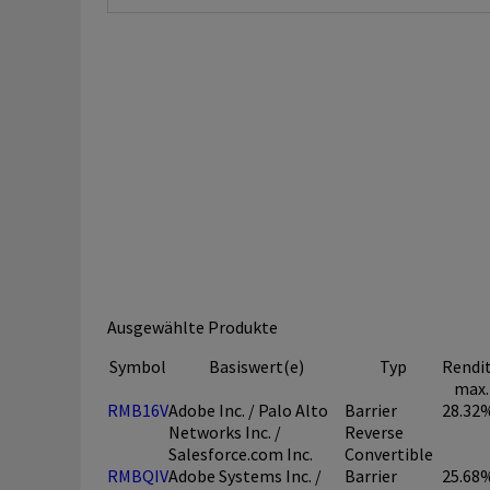
Ausgewählte Produkte
Symbol
Basiswert(e)
Typ
Rendi
max.
RMB16V
Adobe Inc. / Palo Alto
Barrier
28.32
Networks Inc. /
Reverse
Salesforce.com Inc.
Convertible
RMBQIV
Adobe Systems Inc. /
Barrier
25.68