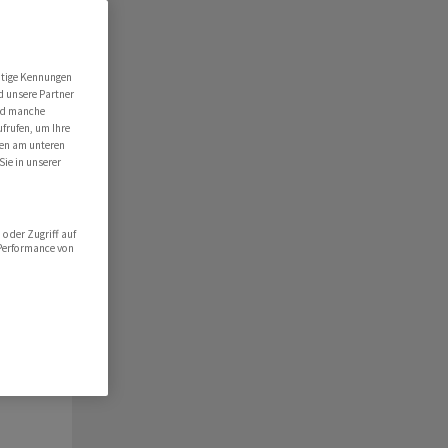
ert
folio
utige Kennungen
d unsere Partner
hlist
ind manche
ufrufen, um Ihre
ten am unteren
Sie in unserer
oder Zugriff auf
 Performance von