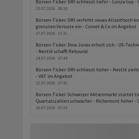
Börsen-Ticker: SMI schliesst tiefer - Lonza top -
29.07.2026 06:20
Börsen-Ticker: SMI verfehlt neues Allzeithoch k
grenzten Verluste ein - Comet & Co im Angebot
27.07.2026 15:31
Börsen-Ticker: Dow Jones erholt sich - US-Techn
- Nestlé schafft Rebound
24.07.2026 07:44
Börsen-Ticker: SMI schliesst höher - Nestlé zieh
- VAT im Angebot
22.07.2026 07:42
Börsen-Ticker: Schweizer Aktienmarkt startet tie
Quartalszahlen schwächer - Richemont höher - 
20.07.2026 07:33