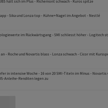
 UBS hält sich im Plus - Richemont schwach - Kuros spitze
napp - Sika und Lonza top - Kühne+Nagel im Angebot - Nestlé
ologiewerte im Rückwärtsgang - SMI schliesst höher - Logitech s
t an - Roche und Novartis blass - Lonza schwach - Cicor mit Kurss
fer in intensive Woche - 16 von 20 SMI-Titeln im Minus - Novartis
US-Anleihe-Renditen legen zu