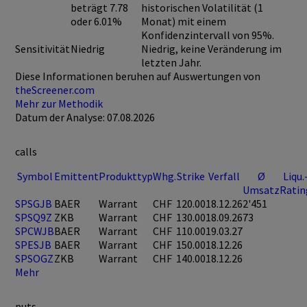
beträgt 7.78
historischen Volatilität (1
oder 6.01%
Monat) mit einem
Konfidenzintervall von 95%.
Sensitivität
Niedrig
Niedrig, keine Veränderung im
letzten Jahr.
Diese Informationen beruhen auf Auswertungen von
theScreener.com
Mehr zur Methodik
Datum der Analyse: 07.08.2026
calls
Symbol
Emittent
Produkttyp
Whg.
Strike
Verfall
Ø
Liqu.
Umsatz
Ratin
SPSGJB
BAER
Warrant
CHF
120.00
18.12.26
2'451
SPSQ9Z
ZKB
Warrant
CHF
130.00
18.09.26
73
SPCWJB
BAER
Warrant
CHF
110.00
19.03.27
SPESJB
BAER
Warrant
CHF
150.00
18.12.26
SPSOGZ
ZKB
Warrant
CHF
140.00
18.12.26
Mehr
puts