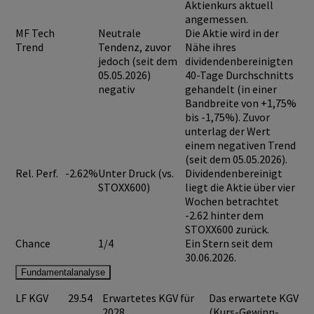
Aktienkurs aktuell
angemessen.
MF Tech
Neutrale
Die Aktie wird in der
Trend
Tendenz, zuvor
Nähe ihres
jedoch (seit dem
dividendenbereinigten
05.05.2026)
40-Tage Durchschnitts
negativ
gehandelt (in einer
Bandbreite von +1,75%
bis -1,75%). Zuvor
unterlag der Wert
einem negativen Trend
(seit dem 05.05.2026).
Rel. Perf.
-2.62%
Unter Druck (vs.
Dividendenbereinigt
STOXX600)
liegt die Aktie über vier
Wochen betrachtet
-2.62 hinter dem
STOXX600 zurück.
Chance
1/4
Ein Stern seit dem
30.06.2026.
Fundamentalanalyse
LF KGV
29.54
Erwartetes KGV für
Das erwartete KGV
2028
(Kurs-Gewinn-