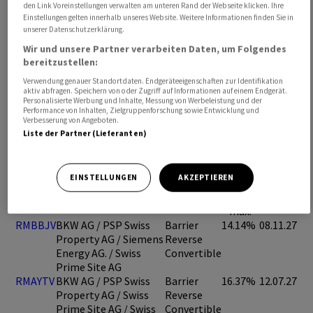
den Link Voreinstellungen verwalten am unteren Rand der Webseite klicken. Ihre
Einstellungen gelten innerhalb unseres Website. Weitere Informationen finden Sie in
unserer Datenschutzerklärung.
Wir und unsere Partner verarbeiten Daten, um Folgendes
bereitzustellen:
Verwendung genauer Standortdaten. Endgeräteeigenschaften zur Identifikation
aktiv abfragen. Speichern von oder Zugriff auf Informationen auf einem Endgerät.
Personalisierte Werbung und Inhalte, Messung von Werbeleistung und der
Performance von Inhalten, Zielgruppenforschung sowie Entwicklung und
Verbesserung von Angeboten.
Liste der Partner (Lieferanten)
Ausgewählte Produkte
EINSTELLUNGEN
AKZEPTIEREN
Symbol
Basiswert(e)
Typ
Rendite
Verfall
max.
RMBBJV
BKW AG / PSP Swiss
Barrier
14.14%
08.11.27
Property AG / Siemens
Reverse
Energy AG. / Swiss
Convertible
Prime Site AG
RMAYTV
BKW AG / PSP Swiss
Barrier
16.37%
12.07.27
Property AG / Swiss
Reverse
Prime Site AG / Swiss
Convertible