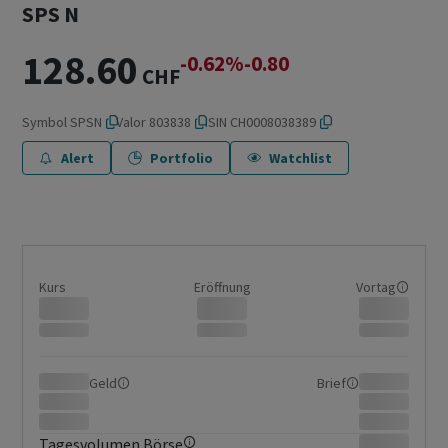
SPS N
128.60
-0.62%
-0.80
CHF
Symbol
SPSN
Valor
803838
ISIN
CH0008038389
Alert
Portfolio
Watchlist
Kurs
Eröffnung
Vortag
Geld
Brief
Tagesvolumen Börse