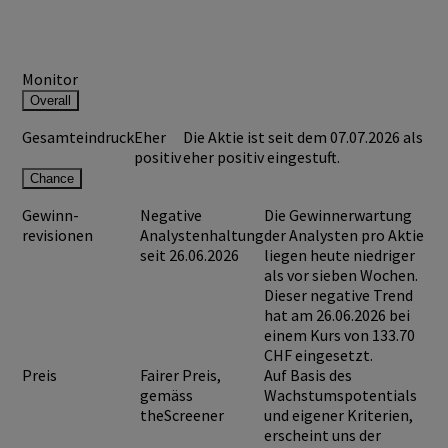
Monitor
Overall
Gesamteindruck
Eher
Die Aktie ist seit dem 07.07.2026 als
positiv
eher positiv eingestuft.
Chance
Gewinn-
Negative
Die Gewinnerwartung
revisionen
Analystenhaltung
der Analysten pro Aktie
seit 26.06.2026
liegen heute niedriger
als vor sieben Wochen.
Dieser negative Trend
hat am 26.06.2026 bei
einem Kurs von
133.70
CHF
eingesetzt.
Preis
Fairer Preis,
Auf Basis des
gemäss
Wachstumspotentials
theScreener
und eigener Kriterien,
erscheint uns der