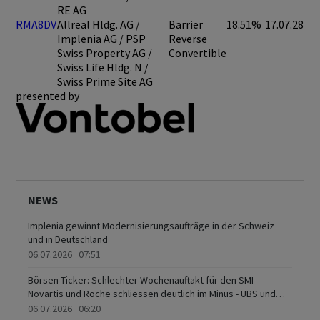
RE AG
RMA8DV
Allreal Hldg. AG /
Barrier
18.51%
17.07.28
Implenia AG / PSP
Reverse
Swiss Property AG /
Convertible
Swiss Life Hldg. N /
Swiss Prime Site AG
presented by
NEWS
Implenia gewinnt Modernisierungsaufträge in der Schweiz
und in Deutschland
06.07.2026 07:51
Börsen-Ticker: Schlechter Wochenauftakt für den SMI -
Novartis und Roche schliessen deutlich im Minus - UBS und
Swiss Life gefragt - Aktie von Oerlikon springt auf 22-Monate-
06.07.2026 06:20