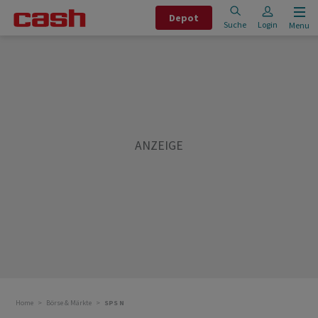
Depot
Suche
Login
Menu
Home
Börse & Märkte
SPS N