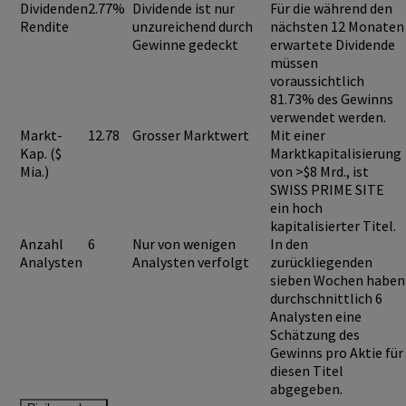
Dividenden
2.77%
Dividende ist nur
Für die während den
Rendite
unzureichend durch
nächsten 12 Monaten
Gewinne gedeckt
erwartete Dividende
müssen
voraussichtlich
81.73%
des Gewinns
verwendet werden.
Markt-
12.78
Grosser Marktwert
Mit einer
Kap. ($
Marktkapitalisierung
Mia.)
von >$8 Mrd., ist
SWISS PRIME SITE
ein hoch
kapitalisierter Titel.
Anzahl
6
Nur von wenigen
In den
Analysten
Analysten verfolgt
zurückliegenden
sieben Wochen haben
durchschnittlich 6
Analysten eine
Schätzung des
Gewinns pro Aktie für
diesen Titel
abgegeben.