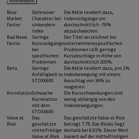
Risikoanalyse
Bear
Defensiver
Die Aktie tendiert dazu,
Market
Charakter bei
Indexrückgänge um
Factor
sinkendem
durchschnittlich -76%
Index
abzuschwächen.
Bad News
Geringe
Der Titel verzeichnet bei
Factor
Kursrückgänge
unternehmensspezifischen
bei
Problemen i.d.R. geringe
spezifischen
Kursabschläge in Höhe von
Problemen
durchschnittlich 205%.
Beta
Geringe
Die Aktie tendiert dazu, pro 1%
Anfälligkeit vs.
Indexbewegung mit einem
STOXX600
Ausschlag von 36% zu
reagieren.
Korrelation
Schwache
Die Kursschwankungen sind
Korrelation
wenig abhängig von den
mit dem
Indexbewegungen.
STOXX600
Value at
Das
Das geschätzte Value at Risk
Risk
geschätzte
beträgt 7.78. Das Risiko liegt
mittelfristige
deshalb bei 6.01%. Dieser Wert
Value at Risk
basiert auf der mittelfristigen