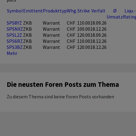
Symbol
Emittent
Produkttyp
Whg.
Strike
Verfall
Ø
Liqu.-
Umsatz
Ratin
SPS8YZ
ZKB
Warrant
CHF
110.00
18.09.26
SPSNXZ
ZKB
Warrant
CHF
100.00
18.12.26
SPSL2Z
ZKB
Warrant
CHF
120.00
18.09.26
SPS6RZ
ZKB
Warrant
CHF
110.00
18.12.26
SPS3BZ
ZKB
Warrant
CHF
120.00
18.12.26
Mehr
Die neusten Foren Posts zum Thema
Zu diesem Thema sind keine Foren Posts vorhanden