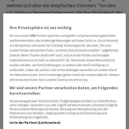
mehren sich aber die skeptischen Stimmen. "Vor den
US-Verbraucherpreisdaten muss die Nachhaltigkeit der
Kursgewinne in Frage gestellt werden", warnte
Marktexperte Andreas Lipkow. "Es reicht bereits ein
Ihre Privatsphäre ist uns wichtig
kleines negatives Überraschungspotential, um das
Wir und unsere
293
-Partner speichern und greifen auf personenbezogene Daten
derzeitige Handelsbild zu verwerfen." Sollten die
wie Browserdaten oder eindeutige Kennungen auf Ihrem Gerät zu. Durch Auswahl
von Akzeptieren aktivieren Sie Tracking-Technologien für die unter „Wir und
Zahlen enttäuschen, "könnte eine etwaige Korrektur
unsere Partner verarbeiten Daten, um Ihnen Dienste bereitzustellen“ aufgeführten
deutlich härter ausfallen", fügte Kapitalmarktstratege
Zwecke. Wenn Tracker deaktiviert sind, sind manche Inhalte und Anzeigen
möglicherweise nicht mehr so relevant für Sie. Sie können dieses Menü jederzeit
Jürgen Molnar vom Broker RoboMarkets hinzu.
wieder aufrufen, um Ihre Einstellungen zu ändern oder Ihre Einwilligung zu
widerrufen, indem Sie auf den Link Voreinstellungen verwalten am unteren Rand
der Webseite klicken. Ihre Einstellungen gelten innerhalb unseres Website. Weitere
Der Optimismus beflügelte erneut die zinssensiblen
Informationen finden Sie in unserer Datenschutzerklärung.
Immobilienwerte. Günstige Signale von der
Wir und unsere Partner verarbeiten Daten, um Folgendes
Inflationsentwicklung und die daraus resultierenden
bereitzustellen:
Konsequenzen für die Geldpolitik könnten dem im
Verwendung genauer Standortdaten. Endgeräteeigenschaften zur Identifikation
vergangenen Jahr stark gefallenen Sektor zu weiterem
aktiv abfragen. Speichern von oder Zugriff auf Informationen auf einem Endgerät.
Personalisierte Werbung und Inhalte, Messung von Werbeleistung und der
Auftrieb verhelfen. Gefragt waren zudem die Autowerte.
Performance von Inhalten, Zielgruppenforschung sowie Entwicklung und
Verbesserung von Angeboten.
"Das Thema Konjunkturerholung in China kann
Liste der Partner (Lieferanten)
insbesondere für die deutschen Autounternehmen