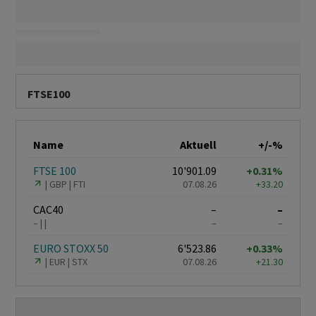
FTSE100
Name
Aktuell
+/-%
FTSE 100
10'901.09
+0.31%
GBP
FTI
07.08.26
+33.20
CAC40
–
–
–
–
–
EURO STOXX 50
6'523.86
+0.33%
EUR
STX
07.08.26
+21.30