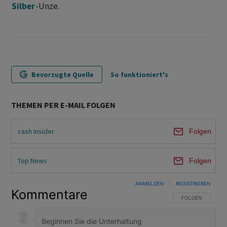
Silber
-Unze.
Bevorzugte Quelle
So funktioniert's
THEMEN PER E-MAIL FOLGEN
cash Insider
Folgen
Top News
Folgen
ANMELDEN
|
REGISTRIEREN
Kommentare
FOLGE DIESER U
FOLGEN