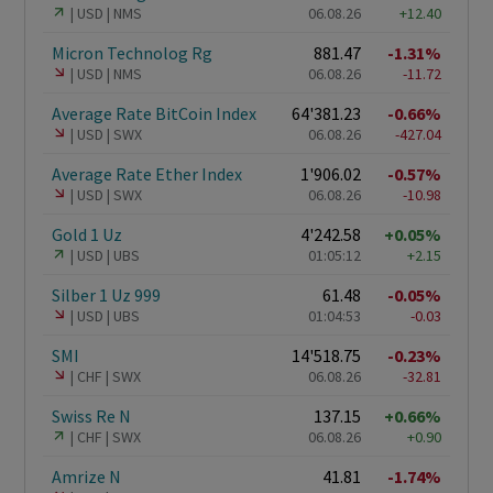
USD
NMS
06.08.26
+12.40
Micron Technolog Rg
881.47
-1.31%
USD
NMS
06.08.26
-11.72
Average Rate BitCoin Index
64'381.23
-0.66%
USD
SWX
06.08.26
-427.04
Average Rate Ether Index
1'906.02
-0.57%
USD
SWX
06.08.26
-10.98
Gold 1 Uz
4'242.58
+0.05%
USD
UBS
01:05:12
+2.15
Silber 1 Uz 999
61.48
-0.05%
USD
UBS
01:04:53
-0.03
SMI
14'518.75
-0.23%
CHF
SWX
06.08.26
-32.81
Swiss Re N
137.15
+0.66%
CHF
SWX
06.08.26
+0.90
Amrize N
41.81
-1.74%