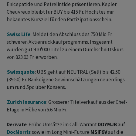
Enicepatide und Petrelintide präsentieren. Kepler
Cheuvreux bleibt für BUY bis 415 Fr. Höchstes mir
bekanntes Kursziel für den Partizipationsschein.
Swiss Life
: Meldet den Abschluss des 750 Mio Fr.
schweren Aktienrückkaufprogramms. Insgesamt
wurden gut 910'000 Titel zu einem Durchschnittskurs
von 823.93 Fr. erworben.
Swissquote
: UBS geht auf NEUTRAL (Sell) bis 42.50
(39.50) Fr. Bankeigene Gewinnschätzungen neuerdings
um rund 5pc über Konsens.
Zurich Insurance
: Grösserer Titelverkauf aus der Chef-
Etage in Höhe von 5.6 Mio Fr.
Derivate
: Frühe Umsätze im Call-Warrant
DOYMJB
auf
DocMorris
sowie im Long Mini-Future
MSIF9V
auf die