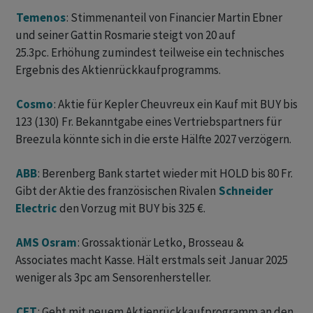
Temenos
: Stimmenanteil von Financier Martin Ebner
und seiner Gattin Rosmarie steigt von 20 auf
25.3pc. Erhöhung zumindest teilweise ein technisches
Ergebnis des Aktienrückkaufprogramms.
Cosmo
: Aktie für Kepler Cheuvreux ein Kauf mit BUY bis
123 (130) Fr. Bekanntgabe eines Vertriebspartners für
Breezula könnte sich in die erste Hälfte 2027 verzögern.
ABB
: Berenberg Bank startet wieder mit HOLD bis 80 Fr.
Gibt der Aktie des französischen Rivalen
Schneider
Electric
den Vorzug mit BUY bis 325 €.
AMS Osram
: Grossaktionär Letko, Brosseau &
Associates macht Kasse. Hält erstmals seit Januar 2025
weniger als 3pc am Sensorenhersteller.
CFT
: Geht mit neuem Aktienrückkaufprogramm an den