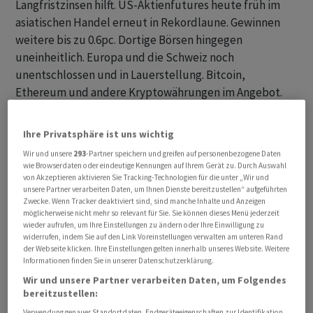
Langfristzinsen hilft. US-Aktienfutures heute früh im
asiatischen Handel erneut in Rekordlaune. Gewinnen
weitere bis zu 0.6pc. Dortige Börsen hingegen
uneinheitlich. Europa und die Schweiz noch
unentschlossen und in Lauerstellung. Bitcoin,
Ethereum und andere Kryptowährungen im Angebot.
Gold und Silber ohne klare Richtung.
Ihre Privatsphäre ist uns wichtig
SMI vorbörslich knapp behauptet. Swiss Re und Amrize
Wir und unsere
293
-Partner speichern und greifen auf personenbezogene Daten
einzige Blue Chips mit positiven Vorzeichen. Bei den
wie Browserdaten oder eindeutige Kennungen auf Ihrem Gerät zu. Durch Auswahl
Nebenwerten stehen gefragte Swissquote und
von Akzeptieren aktivieren Sie Tracking-Technologien für die unter „Wir und
unsere Partner verarbeiten Daten, um Ihnen Dienste bereitzustellen“ aufgeführten
Landis+Gyr schwächeren AMS Osram und Cosmo
Zwecke. Wenn Tracker deaktiviert sind, sind manche Inhalte und Anzeigen
Pharmaceuticals gegenüber.
möglicherweise nicht mehr so relevant für Sie. Sie können dieses Menü jederzeit
wieder aufrufen, um Ihre Einstellungen zu ändern oder Ihre Einwilligung zu
widerrufen, indem Sie auf den Link Voreinstellungen verwalten am unteren Rand
der Webseite klicken. Ihre Einstellungen gelten innerhalb unseres Website. Weitere
Informationen finden Sie in unserer Datenschutzerklärung.
Wir und unsere Partner verarbeiten Daten, um Folgendes
bereitzustellen:
Verwendung genauer Standortdaten. Endgeräteeigenschaften zur Identifikation