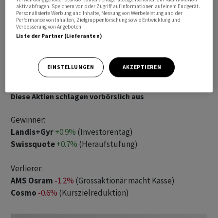
aktiv abfragen. Speichern von oder Zugriff auf Informationen auf einem Endgerät.
Personalisierte Werbung und Inhalte, Messung von Werbeleistung und der
Performance von Inhalten, Zielgruppenforschung sowie Entwicklung und
Verbesserung von Angeboten.
Liste der Partner (Lieferanten)
EINSTELLUNGEN
AKZEPTIEREN
Diese Aktien schlagen vorbörslich aus
Gewinner:
Landis+Gyr
+0.9%
(Investorentag)
Swissquote
+0.7%
(Heraufstufung)
Verlierer:
AMS Osram
-1.2%
(Grossaktionär macht Kasse)
Cosmo
-0.6%
(Kurszielreduktion)