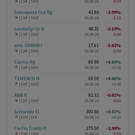
CHF
SWX
06.08.26
-0.74
Swissquote Grp Rg
42.84
-2.99%
CHF
SWX
06.08.26
-1.32
LandisGyr Gr N
48.35
-0.10%
CHF
SWX
06.08.26
-0.05
ams-OSRAM I
17.61
-5.02%
CHF
SWX
06.08.26
-0.93
Cosmo Rg
60.90
+0.50%
CHF
SWX
06.08.26
+0.30
TEMENOS N
69.50
+0.65%
CHF
SWX
06.08.26
+0.45
ABB N
82.32
-0.02%
CHF
SWX
06.08.26
-0.02
Schneider El
300.60
+0.07%
EUR
EPA
06.08.26
+0.20
Cie Fin Traditi P
275.50
-2.99%
CHF
SWX
06.08.26
-8.50