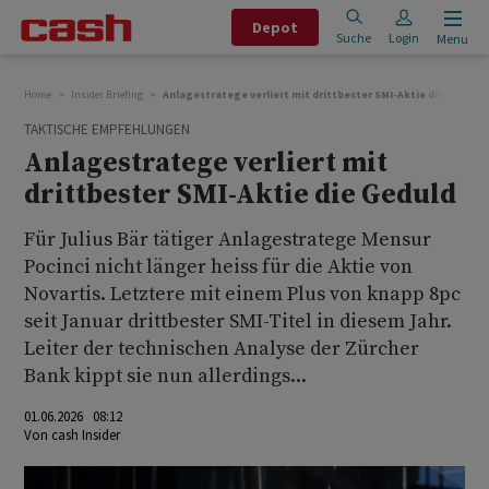
Depot
Suche
Login
Menu
Home
Insider Briefing
Anlagestratege verliert mit drittbester SMI-Aktie die Geduld
TAKTISCHE EMPFEHLUNGEN
Anlagestratege verliert mit
drittbester SMI-Aktie die Geduld
Für Julius Bär tätiger Anlagestratege Mensur
Pocinci nicht länger heiss für die Aktie von
Novartis. Letztere mit einem Plus von knapp 8pc
seit Januar drittbester SMI-Titel in diesem Jahr.
Leiter der technischen Analyse der Zürcher
Bank kippt sie nun allerdings...
01.06.2026 08:12
Von
cash Insider