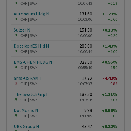
CHF
SWX
10:07:43
+0.18
Autoneum Hldg N
131.60
+1.23%
CHF
SWX
10:03:06
+1.60
Sulzer N
151.50
+0.13%
CHF
SWX
10:06:06
+0.20
DottikonES Hld N
283.00
+1.43%
CHF
SWX
10:06:44
+4.00
EMS-CHEM HLDG N
823.50
+0.55%
CHF
SWX
09:55:49
+4.50
ams-OSRAM I
17.72
-4.42%
CHF
SWX
10:07:37
-0.82
The Swatch Grp I
187.30
+1.11%
CHF
SWX
10:03:16
+2.05
DocMorris N
9.89
+0.56%
CHF
SWX
10:00:05
+0.06
UBS Group N
43.47
+0.32%