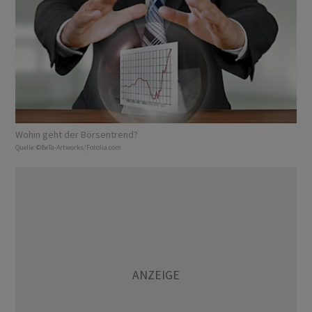
Wohin geht der Börsentrend?
Quelle:
©BeTa-Artworks/Fotolia.com