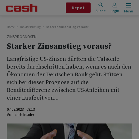
Depot
Suche
Login
Menu
Home
Insider Briefing
Starker Zinsanstieg voraus?
ZINSPROGNOSEN
Starker Zinsanstieg voraus?
Langfristige US-Zinsen dürften die Talsohle
bereits durchschritten haben, wenn es nach den
Ökonomen der Deutschen Bank geht. Stützen
sich bei dieser Prognose auf die
Renditedifferenz zwischen US-Anleihen mit
einer Laufzeit von...
07.07.2023 08:13
Von
cash Insider