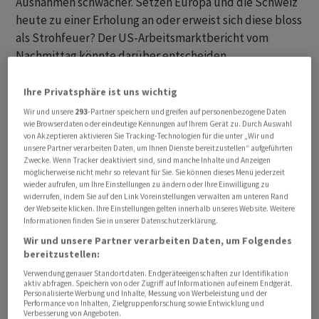
Ausnahmen schwächer. Setzen Europa und die Schweiz
heute zu einer Erholung an oder erweist sich diese bloss
als Strohfeuer? Der US-Arbeitsmarktbericht vom
Nachmittag könnte darüber entscheiden.
SMI vorbörslich noch unentschlossen. Mit Ausnahme von
Ihre Privatsphäre ist uns wichtig
Holcim und Zurich Insurance sämtliche übrigen 18 Blue
Wir und unsere
293
-Partner speichern und greifen auf personenbezogene Daten
Chips nach dem gestrigen Ausverkauf etwas höher. Bei
wie Browserdaten oder eindeutige Kennungen auf Ihrem Gerät zu. Durch Auswahl
von Akzeptieren aktivieren Sie Tracking-Technologien für die unter „Wir und
den Nebenwerten stehen schwache Clariant und
unsere Partner verarbeiten Daten, um Ihnen Dienste bereitzustellen“ aufgeführten
Autoneum gefragten Sulzer gegenüber. Auch Dottikon
Zwecke. Wenn Tracker deaktiviert sind, sind manche Inhalte und Anzeigen
möglicherweise nicht mehr so relevant für Sie. Sie können dieses Menü jederzeit
ES, Ems-Chemie und AMS Osram im Angebot.
wieder aufrufen, um Ihre Einstellungen zu ändern oder Ihre Einwilligung zu
widerrufen, indem Sie auf den Link Voreinstellungen verwalten am unteren Rand
der Webseite klicken. Ihre Einstellungen gelten innerhalb unseres Website. Weitere
Informationen finden Sie in unserer Datenschutzerklärung.
Wir und unsere Partner verarbeiten Daten, um Folgendes
bereitzustellen:
Verwendung genauer Standortdaten. Endgeräteeigenschaften zur Identifikation
aktiv abfragen. Speichern von oder Zugriff auf Informationen auf einem Endgerät.
Personalisierte Werbung und Inhalte, Messung von Werbeleistung und der
Performance von Inhalten, Zielgruppenforschung sowie Entwicklung und
Verbesserung von Angeboten.