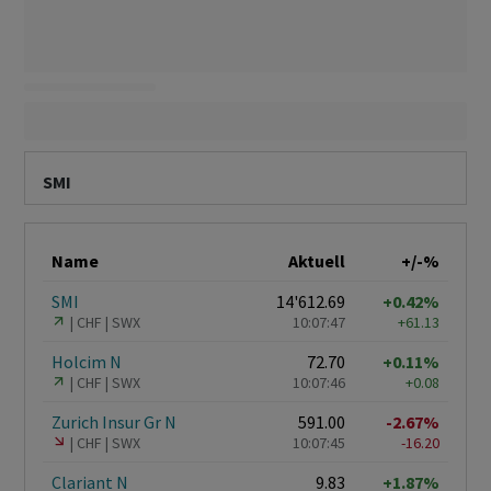
SMI
Name
Aktuell
+/-%
SMI
14'612.69
+0.42%
CHF
SWX
10:07:47
+61.13
Holcim N
72.70
+0.11%
CHF
SWX
10:07:46
+0.08
Zurich Insur Gr N
591.00
-2.67%
CHF
SWX
10:07:45
-16.20
Clariant N
9.83
+1.87%