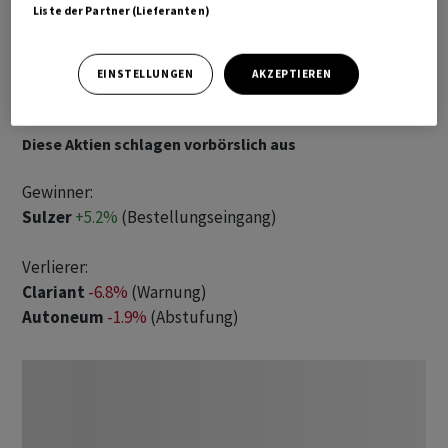
Liste der Partner (Lieferanten)
EINSTELLUNGEN
AKZEPTIEREN
Diese Aktien schlagen vorbörslich aus
Gewinner:
Sulzer
+5.2%
(Bestellungseingang)
Verlierer:
Clariant
-6.8%
(Warnung)
Autoneum
-1.9%
(Abstufung)