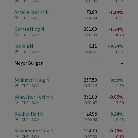
CHF
SWX
10:07:40
+0.14
Accelleron Ind N
73.90
-1.14%
CHF
SWX
10:06:04
-0.85
Comet Hldg N
361.00
-1.74%
CHF
SWX
10:02:38
-6.40
Idorsia N
6.11
+0.74%
CHF
SWX
10:06:01
+0.05
Meyer Burger
–
–
–
–
–
Schindler Hldg N
257.50
+0.59%
CHF
SWX
10:01:16
+1.50
Schweiter Techn N
351.00
-0.85%
CHF
SWX
10:01:47
-3.00
Stadler Rail N
24.96
+0.24%
CHF
SWX
10:00:46
+0.06
Straumann Hldg N
104.70
-0.29%
CHF
SWX
10:07:30
-0.30