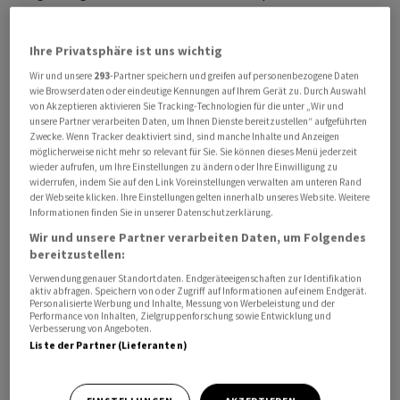
Schweiz heute erstmals seit Tagen fangen?
Ihre Privatsphäre ist uns wichtig
SMI vorbörslich noch unentschlossen. Lonza einziger
Wir und unsere
293
-Partner speichern und greifen auf personenbezogene Daten
Blue Chip im Plus. Bei den Nebenwerten setzen
wie Browserdaten oder eindeutige Kennungen auf Ihrem Gerät zu. Durch Auswahl
Flughafen Zürich und Clariant Akzente. Geschehen
von Akzeptieren aktivieren Sie Tracking-Technologien für die unter „Wir und
unsere Partner verarbeiten Daten, um Ihnen Dienste bereitzustellen“ aufgeführten
allerdings lustlos und von Zurückhaltung geprägt.
Zwecke. Wenn Tracker deaktiviert sind, sind manche Inhalte und Anzeigen
möglicherweise nicht mehr so relevant für Sie. Sie können dieses Menü jederzeit
wieder aufrufen, um Ihre Einstellungen zu ändern oder Ihre Einwilligung zu
Diese Aktien schlagen vorbörslich aus
widerrufen, indem Sie auf den Link Voreinstellungen verwalten am unteren Rand
der Webseite klicken. Ihre Einstellungen gelten innerhalb unseres Website. Weitere
Informationen finden Sie in unserer Datenschutzerklärung.
Gewinner:
Wir und unsere Partner verarbeiten Daten, um Folgendes
Clariant
+0.3%
(Kaufempfehlung)
bereitzustellen:
Flughafen Zürich
+0.2%
(Kurszielerhöhung)
Verwendung genauer Standortdaten. Endgeräteeigenschaften zur Identifikation
aktiv abfragen. Speichern von oder Zugriff auf Informationen auf einem Endgerät.
Verlierer:
Personalisierte Werbung und Inhalte, Messung von Werbeleistung und der
Performance von Inhalten, Zielgruppenforschung sowie Entwicklung und
keine
Verbesserung von Angeboten.
Liste der Partner (Lieferanten)