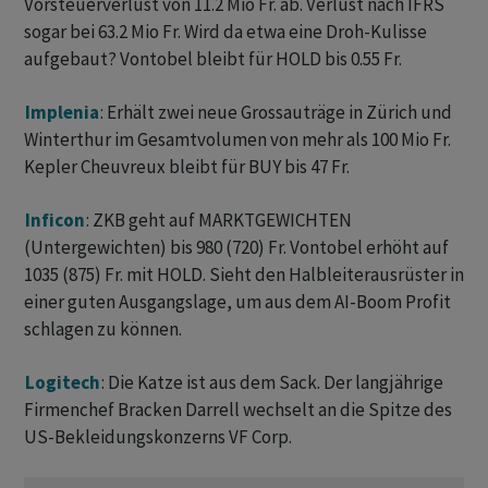
Vorsteuerverlust von 11.2 Mio Fr. ab. Verlust nach IFRS
sogar bei 63.2 Mio Fr. Wird da etwa eine Droh-Kulisse
aufgebaut? Vontobel bleibt für HOLD bis 0.55 Fr.
Implenia
: Erhält zwei neue Grossauträge in Zürich und
Winterthur im Gesamtvolumen von mehr als 100 Mio Fr.
Kepler Cheuvreux bleibt für BUY bis 47 Fr.
Inficon
: ZKB geht auf MARKTGEWICHTEN
(Untergewichten) bis 980 (720) Fr. Vontobel erhöht auf
1035 (875) Fr. mit HOLD. Sieht den Halbleiterausrüster in
einer guten Ausgangslage, um aus dem AI-Boom Profit
schlagen zu können.
Logitech
: Die Katze ist aus dem Sack. Der langjährige
Firmenchef Bracken Darrell wechselt an die Spitze des
US-Bekleidungskonzerns VF Corp.