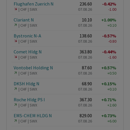
Flughafen Zuerich N
236.60
-0.42%
CHF
SWX
07.08.26
-1.00
Clariant N
10.10
+1.00%
CHF
SWX
07.08.26
+0.10
Bystronic N-A
138.60
-0.57%
CHF
SWX
07.08.26
-0.80
Comet Hldg N
363.80
-0.44%
CHF
SWX
07.08.26
-1.60
Vontobel Holding N
87.60
+0.57%
CHF
SWX
07.08.26
+0.50
DKSH Hldg N
68.90
+0.15%
CHF
SWX
07.08.26
+0.10
Roche Hldg PS I
367.30
+0.71%
CHF
SWX
07.08.26
+2.60
EMS-CHEM HLDG N
829.00
+0.73%
CHF
SWX
07.08.26
+6.00