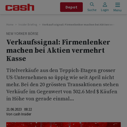
Depot
Suche
Login
Menu
Home
Insider Briefing
Verkaufssignal: Firmenlenker machen bei Aktien vermehrt Ka
NEW YORKER BÖRSE
Verkaufssignal: Firmenlenker
machen bei Aktien vermehrt
Kasse
Titelverkäufe aus den Teppich-Etagen grosser
US-Unternehmen so üppig wie seit April nicht
mehr. Bei den 20 grössten Transaktionen stehen
Verkäufe im Gegenwert von 502.6 Mrd $ Käufen
in Höhe von gerade einmal...
21.06.2023 08:22
Von
cash Insider