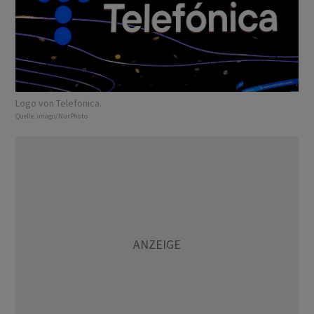
Logo von Telefonica.
Quelle:
imago/NurPhoto