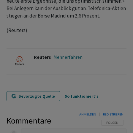
heute ‌erste Ergebnisse, die uns optimistisch stimmen.»
Bei Anlegern kam der ​Ausblick gut an. Telefonica-Aktien
stiegen an der Börse Madrid um 2,6 Prozent.
(Reuters)
Reuters
Mehr erfahren
Bevorzugte Quelle
So funktioniert's
ANMELDEN
|
REGISTRIEREN
Kommentare
FOLGE DIESER U
FOLGEN