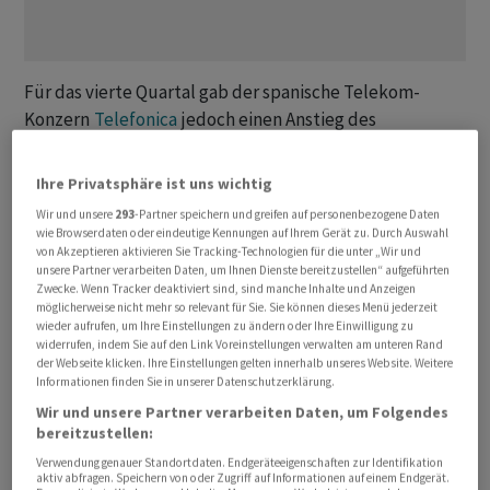
Für das vierte Quartal gab der spanische Telekom-
Konzern
Telefonica
jedoch einen Anstieg des
Betriebsergebnisses ‌bekannt. ⁠Hier profitierte er von
einem starken Spanien- und Brasiliengeschäft. Die
Ihre Privatsphäre ist uns wichtig
Deutschland-Tochter litt dagegen ⁠erneut unter der
Wir und unsere
293
-Partner speichern und greifen auf personenbezogene Daten
Abwanderung von Kunden des deutschen Mobilfunkers
wie Browserdaten oder eindeutige Kennungen auf Ihrem Gerät zu. Durch Auswahl
von Akzeptieren aktivieren Sie Tracking-Technologien für die unter „Wir und
1&1.
unsere Partner verarbeiten Daten, um Ihnen Dienste bereitzustellen“ aufgeführten
Zwecke. Wenn Tracker deaktiviert sind, sind manche Inhalte und Anzeigen
Dadurch schrumpfte der Gesamtumsatz von
Telefonica
möglicherweise nicht mehr so relevant für Sie. Sie können dieses Menü jederzeit
wieder aufrufen, um Ihre Einstellungen zu ändern oder Ihre Einwilligung zu
Deutschland
‌nach Angaben vom Dienstag um 3,8
widerrufen, indem Sie auf den Link Voreinstellungen verwalten am unteren Rand
Prozent ‌auf 8,17 Milliarden Euro. Die Service-Erlöse
der Webseite klicken. Ihre Einstellungen gelten innerhalb unseres Website. Weitere
Informationen finden Sie in unserer Datenschutzerklärung.
hätten ​um 5,7 Prozent auf 5,48 Milliarden Euro
Wir und unsere Partner verarbeiten Daten, um Folgendes
nachgegeben. In der Folge sei der operative Gewinn um
bereitzustellen:
8,8 Prozent auf 2,48 Milliarden Euro geschrumpft.
Verwendung genauer Standortdaten. Endgeräteeigenschaften zur Identifikation
aktiv abfragen. Speichern von oder Zugriff auf Informationen auf einem Endgerät.