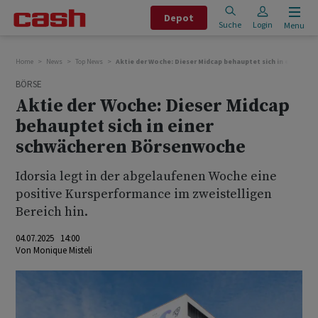
Depot
Suche
Login
Menu
Home
News
Top News
Aktie der Woche: Dieser Midcap behauptet sich in einer 
BÖRSE
Aktie der Woche: Dieser Midcap
behauptet sich in einer
schwächeren Börsenwoche
Idorsia legt in der abgelaufenen Woche eine
positive Kursperformance im zweistelligen
Bereich hin.
04.07.2025 14:00
Von
Monique Misteli