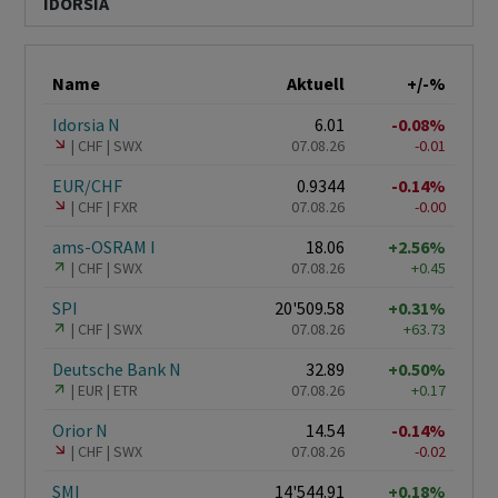
IDORSIA
Name
Aktuell
+/-%
Idorsia N
6.01
-0.08%
CHF
SWX
07.08.26
-0.01
EUR/CHF
0.9344
-0.14%
CHF
FXR
07.08.26
-0.00
ams-OSRAM I
18.06
+2.56%
CHF
SWX
07.08.26
+0.45
SPI
20'509.58
+0.31%
CHF
SWX
07.08.26
+63.73
Deutsche Bank N
32.89
+0.50%
EUR
ETR
07.08.26
+0.17
Orior N
14.54
-0.14%
CHF
SWX
07.08.26
-0.02
SMI
14'544.91
+0.18%