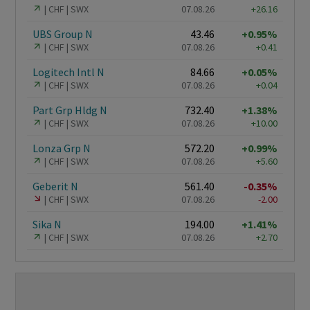
CHF
SWX
07.08.26
+26.16
UBS Group N
43.46
+0.95%
CHF
SWX
07.08.26
+0.41
Logitech Intl N
84.66
+0.05%
CHF
SWX
07.08.26
+0.04
Part Grp Hldg N
732.40
+1.38%
CHF
SWX
07.08.26
+10.00
Lonza Grp N
572.20
+0.99%
CHF
SWX
07.08.26
+5.60
Geberit N
561.40
-0.35%
CHF
SWX
07.08.26
-2.00
Sika N
194.00
+1.41%
CHF
SWX
07.08.26
+2.70