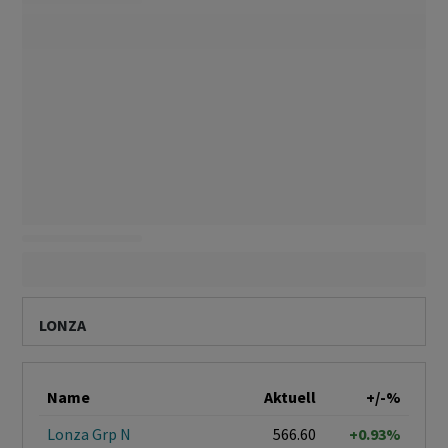
LONZA
Name
Aktuell
+/-%
Lonza Grp N
566.60
+0.93%