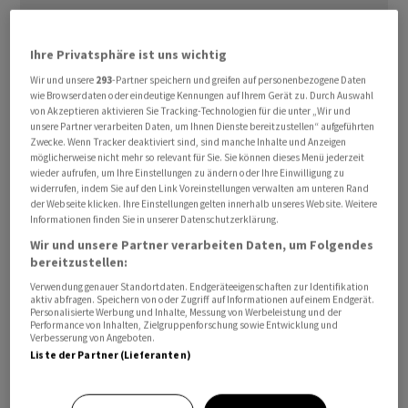
Ihre Privatsphäre ist uns wichtig
Swatch
: Eine Geschichte zweier Extreme
Wir und unsere
293
-Partner speichern und greifen auf personenbezogene Daten
wie Browserdaten oder eindeutige Kennungen auf Ihrem Gerät zu. Durch Auswahl
von Akzeptieren aktivieren Sie Tracking-Technologien für die unter „Wir und
Die meisten Aktien von börsenkotierten Unternehmen
unsere Partner verarbeiten Daten, um Ihnen Dienste bereitzustellen“ aufgeführten
in der Schweiz hat das Management von
Swatch
Zwecke. Wenn Tracker deaktiviert sind, sind manche Inhalte und Anzeigen
möglicherweise nicht mehr so relevant für Sie. Sie können dieses Menü jederzeit
gekauft. Laut Angaben der SIX Exchange Regulation
wieder aufrufen, um Ihre Einstellungen zu ändern oder Ihre Einwilligung zu
(SER) betrug das Volumen der Nettokäufe - also Käufe
widerrufen, indem Sie auf den Link Voreinstellungen verwalten am unteren Rand
der Webseite klicken. Ihre Einstellungen gelten innerhalb unseres Website. Weitere
minus Verkäufe - des Managements während der
Informationen finden Sie in unserer Datenschutzerklärung.
vergangenen zwölf Monate rund 53 Millionen Franken.
Wir und unsere Partner verarbeiten Daten, um Folgendes
Das sind fast zehnmal mehr als die Käufe beim
bereitzustellen:
Zweitplatzierten.
Verwendung genauer Standortdaten. Endgeräteeigenschaften zur Identifikation
aktiv abfragen. Speichern von oder Zugriff auf Informationen auf einem Endgerät.
Personalisierte Werbung und Inhalte, Messung von Werbeleistung und der
Neun Transaktionen lassen sich seit August 2024 für den
Performance von Inhalten, Zielgruppenforschung sowie Entwicklung und
Verbesserung von Angeboten.
Uhrenhersteller finden: vier Monsterkäufe im Umfang
Liste der Partner (Lieferanten)
von 4 bis 29 Millionen Franken und fünf kleinere
Verkäufe im Umfang von 10’000 bis 114’000 Franken. Die