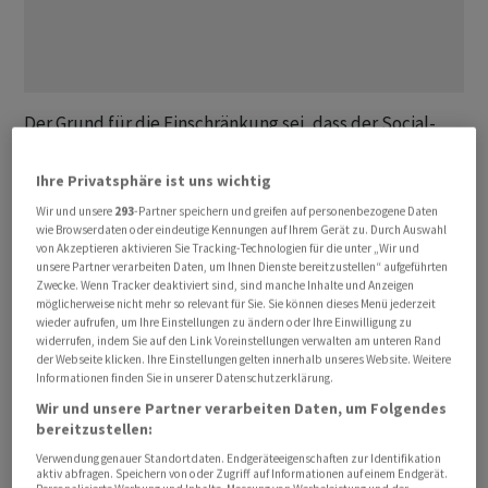
Der ⁠Grund für die Einschränkung sei, dass der Social-
Media-Riese Meta mehr Rechenkapazität angefordert
⁠habe, als der Rivale bereitstellen könne, berichtete die
Ihre Privatsphäre ist uns wichtig
Zeitung «Financial Times» ‌am Sonntag unter Berufung
Wir und unsere
293
-Partner speichern und greifen auf personenbezogene Daten
auf mit der ‌Angelegenheit vertraute Personen. ​Die
wie Browserdaten oder eindeutige Kennungen auf Ihrem Gerät zu. Durch Auswahl
von Akzeptieren aktivieren Sie Tracking-Technologien für die unter „Wir und
Google
-Mutter Alphabet habe Meta im März mitgeteilt,
unsere Partner verarbeiten Daten, um Ihnen Dienste bereitzustellen“ aufgeführten
dass sie die gewünschte Kapazität nicht vollständig
Zwecke. Wenn Tracker deaktiviert sind, sind manche Inhalte und Anzeigen
möglicherweise nicht mehr so relevant für Sie. Sie können dieses Menü jederzeit
liefern könne. Dies habe zu Verzögerungen bei einigen
wieder aufrufen, um Ihre Einstellungen zu ändern oder Ihre Einwilligung zu
internen KI-Projekten von ‌Meta geführt.
widerrufen, indem Sie auf den Link Voreinstellungen verwalten am unteren Rand
der Webseite klicken. Ihre Einstellungen gelten innerhalb unseres Website. Weitere
Stellungnahmen der beiden Konzerne lagen zunächst
Informationen finden Sie in unserer Datenschutzerklärung.
nicht vor.
Wir und unsere Partner verarbeiten Daten, um Folgendes
bereitzustellen:
Dem Bericht zufolge sind zudem andere Google-
Verwendung genauer Standortdaten. Endgeräteeigenschaften zur Identifikation
Kunden von den Engpässen ​betroffen, wenn auch in
aktiv abfragen. Speichern von oder Zugriff auf Informationen auf einem Endgerät.