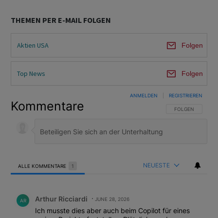
THEMEN PER E-MAIL FOLGEN
Aktien USA
Folgen
Top News
Folgen
ANMELDEN
|
REGISTRIEREN
Kommentare
FOLGE DIESER U
FOLGEN
NEUESTE
ALLE KOMMENTARE
1
Alle Kommentare
Kommentar von Arthur Ricciardi.
Arthur Ricciardi
JUNE 28, 2026
AR
Ich musste dies aber auch beim Copilot für eines