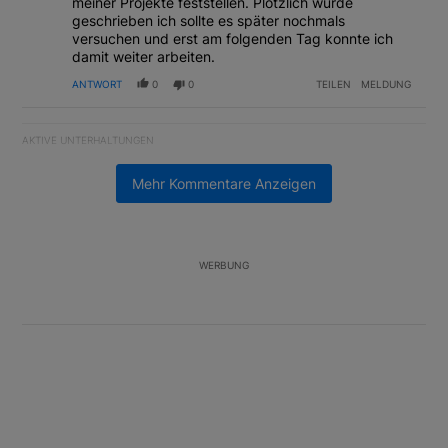
meiner Projekte feststellen. Plötzlich wurde
geschrieben ich sollte es später nochmals
versuchen und erst am folgenden Tag konnte ich
damit weiter arbeiten.
ANTWORT
0
0
TEILEN
MELDUNG
AKTIVE UNTERHALTUNGEN
Das Folgende ist eine Liste der am meisten kommentierten Artikel
Ein Trendartikel mit dem Titel "Schifffahrt in Strasse von Hormus
Schifffahrt in Strasse von Hormus wohl weiterhin
Mehr Kommentare Anzeigen
massiv gestört
1
Ein Trendartikel mit dem Titel "Margin Calls bei Situational Awar
Margin Calls bei Situational Awareness: Alles über
den Retter-Deal
WERBUNG
3
Unterstützt von