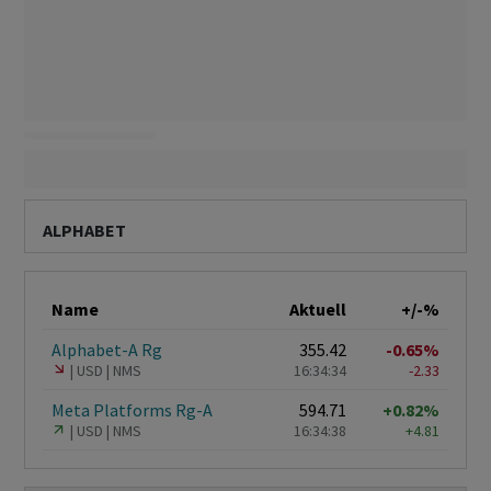
ALPHABET
Name
Aktuell
+/-%
Alphabet-A Rg
355.42
-0.65%
USD
NMS
16:34:34
-2.33
Meta Platforms Rg-A
594.71
+0.82%
USD
NMS
16:34:38
+4.81