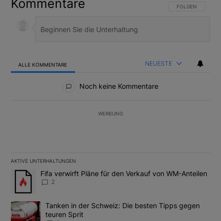
Kommentare
FOLGE DIESER U
FOLGEN
NEUESTE
ALLE KOMMENTARE
Alle Kommentare
Noch keine Kommentare
WERBUNG
AKTIVE UNTERHALTUNGEN
Das Folgende ist eine Liste der am meisten kommentierten Artikel
Ein Trendartikel mit dem Titel "Fifa verwirft Pläne für den Verk
Fifa verwirft Pläne für den Verkauf von WM-Anteilen
2
Ein Trendartikel mit dem Titel "Tanken in der Schweiz: Die best
Tanken in der Schweiz: Die besten Tipps gegen
teuren Sprit