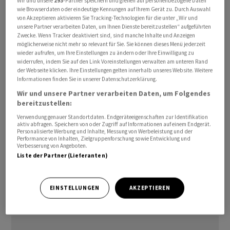
Wir und unsere
293
-Partner speichern und greifen auf personenbezogene Daten
Wirtschaft belastet die Entwicklung bereits
wie Browserdaten oder eindeutige Kennungen auf Ihrem Gerät zu. Durch Auswahl
energieintensive Branchen, darunter die deutschen
von Akzeptieren aktivieren Sie Tracking-Technologien für die unter „Wir und
unsere Partner verarbeiten Daten, um Ihnen Dienste bereitzustellen“ aufgeführten
Chemieunternehmen. Zugleich wächst die Gefahr, dass
Zwecke. Wenn Tracker deaktiviert sind, sind manche Inhalte und Anzeigen
sich die Auswirkungen ausweiten, da sinkende
möglicherweise nicht mehr so relevant für Sie. Sie können dieses Menü jederzeit
wieder aufrufen, um Ihre Einstellungen zu ändern oder Ihre Einwilligung zu
Realeinkommen die Nachfrage dämpfen.
widerrufen, indem Sie auf den Link Voreinstellungen verwalten am unteren Rand
der Webseite klicken. Ihre Einstellungen gelten innerhalb unseres Website. Weitere
Informationen finden Sie in unserer Datenschutzerklärung.
Diese Lage stand im Mittelpunkt eines Treffens der EU-
Finanzminister am Freitag. Sie hatten in einer kurzfristig
Wir und unsere Partner verarbeiten Daten, um Folgendes
bereitzustellen:
angesetzten Videoschalte von IEA-Chef Fatih Birol über
Verwendung genauer Standortdaten. Endgeräteeigenschaften zur Identifikation
die Auswirkungen des Kriegs informiert und berieten
aktiv abfragen. Speichern von oder Zugriff auf Informationen auf einem Endgerät.
über eine bessere Koordinierung von Hilfsmassnahmen.
Personalisierte Werbung und Inhalte, Messung von Werbeleistung und der
Performance von Inhalten, Zielgruppenforschung sowie Entwicklung und
«Es sind ganz klar zunächst die energieintensiven
Verbesserung von Angeboten.
Liste der Partner (Lieferanten)
Sektoren, die am stärksten getroffen werden», sagt
Christian Keller, Chefökonom von Barclays. «Aber je
länger das anhält, desto stärker wird es alle Sektoren
EINSTELLUNGEN
AKZEPTIEREN
und alle Inputpreise erfassen.»