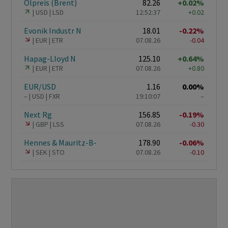
Ölpreis (Brent)
82.26
+0.02%
USD
LSD
12:52:37
+0.02
Evonik Industr N
18.01
-0.22%
EUR
ETR
07.08.26
-0.04
Hapag-Lloyd N
125.10
+0.64%
EUR
ETR
07.08.26
+0.80
EUR/USD
1.16
0.00%
–
USD
FXR
19:10:07
–
Next Rg
156.85
-0.19%
GBP
LSS
07.08.26
-0.30
Hennes & Mauritz-B-
178.90
-0.06%
SEK
STO
07.08.26
-0.10