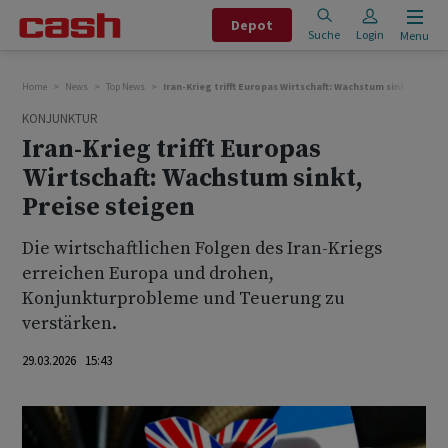
Depot
Suche
Login
Menu
Home
News
Top News
Iran-Krieg trifft Europas Wirtschaft: Wachstum sinkt, Preis
KONJUNKTUR
Iran-Krieg trifft Europas
Wirtschaft: Wachstum sinkt,
Preise steigen
Die wirtschaftlichen Folgen des Iran-Kriegs
erreichen Europa und drohen,
Konjunkturprobleme und Teuerung zu
verstärken.
29.03.2026 15:43