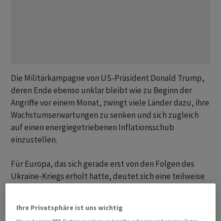
Die Militärkampagne von US-Präsident Donald Trump,
deren Ende ebenso unklar bleibt wie zu Beginn der
Angriffe vor einem Monat, zwingt viele Länder dazu, ihre
Wachstumserwartungen zu senken und sich zugleich
auf einen energiegetriebenen Inflationsschub
einzustellen.
Für Europa, das sich gerade erst von den Folgen des
Ukraine-Kriegs erholt hatte, deutet sich eine teilweise
Rückkehr zu früheren Krisenmassnahmen an. Haushalte
erhalten Unterstützung, während Zentralbanken
Ihre Privatsphäre ist uns wichtig
wieder stärker zu Zinserhöhungen tendieren. In der