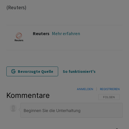
(Reuters)
Reuters
Mehr erfahren
Bevorzugte Quelle
So funktioniert's
ANMELDEN
|
REGISTRIEREN
Kommentare
FOLGE DIESER U
FOLGEN