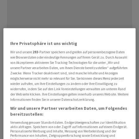
Der Rüstungskonzern
Rheinmetall
und sein US-Partner
Ihre Privatsphäre ist uns wichtig
Lockheed Martin
wollen künftig gemeinsam ATACMS-
Wir und unsere
293
-Partner speichern und greifen auf personenbezogene Daten
Raketen in Deutschland ‌fertigen. Vertreter ⁠der beiden
wie Browserdaten oder eindeutige Kennungen auf Ihrem Gerät zu. Durch Auswahl
von Akzeptieren aktivieren Sie Tracking-Technologien für die unter „Wir und
Konzerne unterzeichneten am Dienstag eine
unsere Partner verarbeiten Daten, um Ihnen Dienste bereitzustellen“ aufgeführten
entsprechende Absichtserklärung ⁠zur Gründung eines
Zwecke. Wenn Tracker deaktiviert sind, sind manche Inhalte und Anzeigen
möglicherweise nicht mehr so relevant für Sie. Sie können dieses Menü jederzeit
Gemeinschaftsunternehmens auf einem Rüstungsforum
wieder aufrufen, um Ihre Einstellungen zu ändern oder Ihre Einwilligung zu
am Rande des Nato-Gipfels in ‌Ankara.
widerrufen, indem Sie auf den Link Voreinstellungen verwalten am unteren Rand
der Webseite klicken. Ihre Einstellungen gelten innerhalb unseres Website. Weitere
Informationen finden Sie in unserer Datenschutzerklärung.
Mit Unterstützung der Regierungen ‌der USA und
Wir und unsere Partner verarbeiten Daten, um Folgendes
Deutschlands soll ​am
Rheinmetall
-Standort Unterlüss
bereitzustellen:
in Niedersachsen das erste europäische Zentrum für die
Verwendung genauer Standortdaten. Endgeräteeigenschaften zur Identifikation
Produktion und Vertrieb der Kurzstreckenraketen
aktiv abfragen. Speichern von oder Zugriff auf Informationen auf einem Endgerät.
Personalisierte Werbung und Inhalte, Messung von Werbeleistung und der
entstehen. Es wäre die weltweit erste Fertigungsstätte
Performance von Inhalten, Zielgruppenforschung sowie Entwicklung und