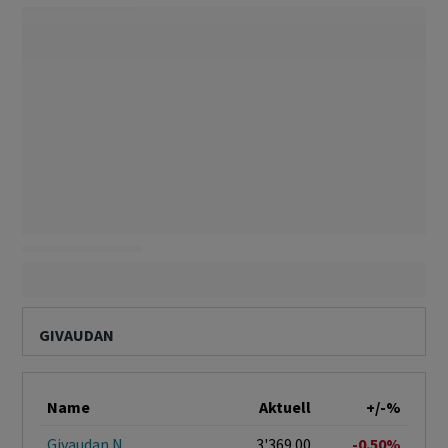
GIVAUDAN
Name
Aktuell
+/-%
Givaudan N
3'369.00
-0.50%