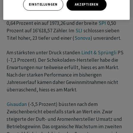
Der
SMI
schloss um 0,36 Prozent tiefer bei 11'893,82
EINSTELLUNGEN
AKZEPTIEREN
Punkten und damit über dem Tagestief von 11'844
Punkten. Der aktuell 31 Titel umfassende
SLI
büsste
0,64 Prozent ein auf 1973,26 und der breite
SPI
0,50
Prozent auf 16'618,57 Zähler. Im
SLI
schlossen sieben
Titel höher, 23 tiefer und einer (
Sonova
) unverändert.
Am stärksten unter Druck standen
Lindt & Sprüngli
PS
(-7,1 Prozent). Der Schokoladen-Hersteller habe die
Erwartungen nur teilweise erfüllt, hiess es am Markt.
Nach der starken Performance im bisherigen
Jahresverlauf kämen daher Gewinnmitnahmen nicht
überraschend, hiess es am Markt.
Givaudan
(-5,5 Prozent) büssten nach dem
Zwischenbericht ebenfalls stark an Wert ein. Zwar
steigerte der Duft- und Aromenhersteller Umsatz und
Betriebsgewinn. Das organische Wachstum im zweiten