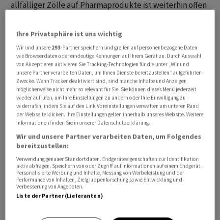
allfälliger Zölle auf Pharmaprodukte ist weiterhin offen
und sorgt für Unsicherheit. Ausserdem löste die US-
Regierung mit ihren neuen Attacken auf
Ihre Privatsphäre ist uns wichtig
Notenbankchef Jerome Powell zusätzliche
Wir und unsere
293
-Partner speichern und greifen auf personenbezogene Daten
Unsicherheit aus.
wie Browserdaten oder eindeutige Kennungen auf Ihrem Gerät zu. Durch Auswahl
von Akzeptieren aktivieren Sie Tracking-Technologien für die unter „Wir und
unsere Partner verarbeiten Daten, um Ihnen Dienste bereitzustellen“ aufgeführten
Zwecke. Wenn Tracker deaktiviert sind, sind manche Inhalte und Anzeigen
möglicherweise nicht mehr so relevant für Sie. Sie können dieses Menü jederzeit
wieder aufrufen, um Ihre Einstellungen zu ändern oder Ihre Einwilligung zu
widerrufen, indem Sie auf den Link Voreinstellungen verwalten am unteren Rand
der Webseite klicken. Ihre Einstellungen gelten innerhalb unseres Website. Weitere
Informationen finden Sie in unserer Datenschutzerklärung.
Wir und unsere Partner verarbeiten Daten, um Folgendes
bereitzustellen:
Verwendung genauer Standortdaten. Endgeräteeigenschaften zur Identifikation
aktiv abfragen. Speichern von oder Zugriff auf Informationen auf einem Endgerät.
Personalisierte Werbung und Inhalte, Messung von Werbeleistung und der
Performance von Inhalten, Zielgruppenforschung sowie Entwicklung und
Verbesserung von Angeboten.
Liste der Partner (Lieferanten)