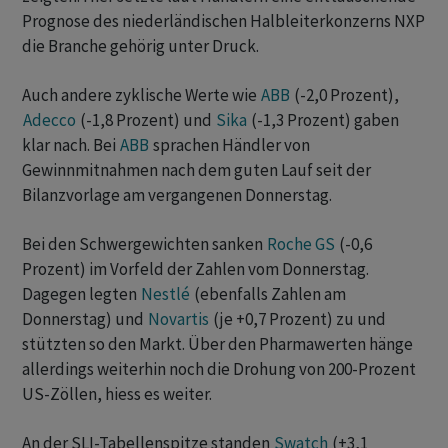
Prognose des niederländischen Halbleiterkonzerns NXP
die Branche gehörig unter Druck.
Auch andere zyklische Werte wie
ABB
(-2,0 Prozent),
Adecco
(-1,8 Prozent) und
Sika
(-1,3 Prozent) gaben
klar nach. Bei
ABB
sprachen Händler von
Gewinnmitnahmen nach dem guten Lauf seit der
Bilanzvorlage am vergangenen Donnerstag.
Bei den Schwergewichten sanken
Roche GS
(-0,6
Prozent) im Vorfeld der Zahlen vom Donnerstag.
Dagegen legten
Nestlé
(ebenfalls Zahlen am
Donnerstag) und
Novartis
(je +0,7 Prozent) zu und
stützten so den Markt. Über den Pharmawerten hänge
allerdings weiterhin noch die Drohung von 200-Prozent
US-Zöllen, hiess es weiter.
An der SLI-Tabellenspitze standen
Swatch
(+3,1