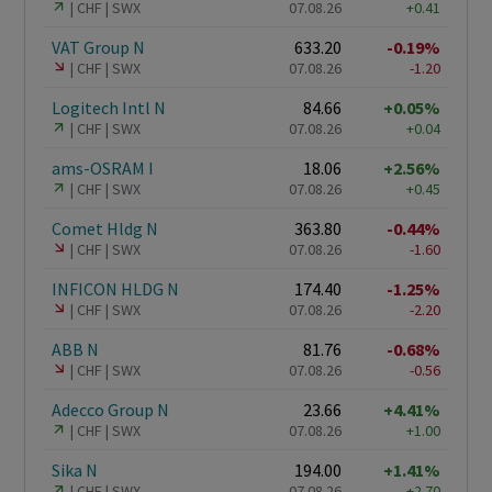
CHF
SWX
07.08.26
+0.41
VAT Group N
633.20
-0.19%
CHF
SWX
07.08.26
-1.20
Logitech Intl N
84.66
+0.05%
CHF
SWX
07.08.26
+0.04
ams-OSRAM I
18.06
+2.56%
CHF
SWX
07.08.26
+0.45
Comet Hldg N
363.80
-0.44%
CHF
SWX
07.08.26
-1.60
INFICON HLDG N
174.40
-1.25%
CHF
SWX
07.08.26
-2.20
ABB N
81.76
-0.68%
CHF
SWX
07.08.26
-0.56
Adecco Group N
23.66
+4.41%
CHF
SWX
07.08.26
+1.00
Sika N
194.00
+1.41%
CHF
SWX
07.08.26
+2.70