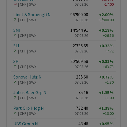
CHF
SWX
07.08.26
-17.00
Lindt & Spruengli N
96'900.00
+2.00%
CHF
SWX
07.08.26
+1'900.00
SMI
14'544.91
+0.18%
CHF
SWX
07.08.26
+26.16
SLI
2'336.65
+0.33%
CHF
SWX
07.08.26
+7.72
SPI
20'509.58
+0.31%
CHF
SWX
07.08.26
+63.73
Sonova Hldg N
235.60
+0.77%
CHF
SWX
07.08.26
+1.80
Julius Baer Grp N
75.16
+1.35%
CHF
SWX
07.08.26
+1.00
Part Grp Hldg N
732.40
+1.38%
CHF
SWX
07.08.26
+10.00
UBS Group N
43.46
+0.95%