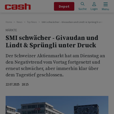
Depot
Suche
Login
Menu
Home
News
Top News
SMI schwächer - Givaudan und Lindt & Sprüngli unter Druck
MÄRKTE
SMI schwächer - Givaudan und
Lindt & Sprüngli unter Druck
Der Schweizer Aktienmarkt hat am Dienstag an
den Negativtrend vom Vortag fortgesetzt und
erneut schwächer, aber immerhin klar über
dem Tagestief geschlossen.
22.07.2025 18:15