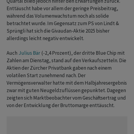
Quartal blieb jedoch hinter den Erwartungen zurück.
Enttäuscht habe vor allem der geringe Preisbeitrag,
während das Volumenwachstum noch als solide
betrachtet wurde. Im Gegensatz zum PS von Lindt &
Sprüngli hat sich die Givaudan-Aktie 2025 bisher
allerdings leicht negativ entwickelt.
Auch
Julius Bär
(-2,4 Prozent), der dritte Blue Chip mit
Zahlen am Dienstag, stand auf den Verkaufszetteln. Die
Aktien der Zürcher Privatbank gaben nach einem
volatilen Start zunehmend nach. Der
Vermögensverwalter hatte mit dem Halbjahresergebnis
zwar mit guten Neugeldzuflüssen gepunktet. Dagegen
zeigten sich Marktbeobachter vom Geschäftsertrag und
von der Entwicklung der Bruttomarge enttäuscht.