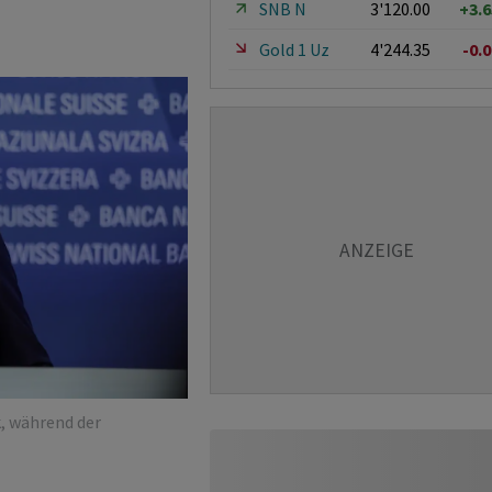
SNB N
3'120.00
+3.
Gold 1 Uz
4'244.35
-0.
, während der