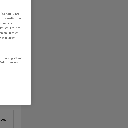
utige Kennungen
d unsere Partner
ind manche
ufrufen, um Ihre
ten am unteren
Sie in unserer
oder Zugriff auf
 Performance von
/-%