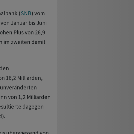
nalbank (
SNB
) vom
von Januar bis Juni
ohen Plus von 26,9
ch im zweiten damit
 den
 16,2 Milliarden,
 unveränderten
n von 1,2 Milliarden
esultierte dagegen
d).
bnis überwiegend von