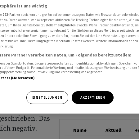
ewinn von 13,7 Milliarden Franken
atsphäre ist uns wichtig
SNB
re
293
-Partner speichern und greifen auf personenbezogene Daten wie Browserdaten oder einde
ät zu. Durch Auswahl von Akzeptieren aktivieren Sie Tracking-Technologien für die unter „Wir un
aten, um Ihnen Dienste bereitzustellen“ aufgeführten Zwecke. Wenn Tracker deaktiviert sind, s
ten
nzeigen möglicherweise nicht mehr so relevant für Sie. Sie können dieses Menü jederzeit wieder a
 zu ändern oder Ihre Einwilligung zu widerrufen, indem Sie auf den Link Voreinstellungen verwal
eite klicken. Ihre Einstellungen gelten innerhalb unseres Website. Weitere Informationen finden 
on 13,7
rklärung.
nsere Partner verarbeiten Daten, um Folgendes bereitzustellen:
n
nauer Standortdaten. Endgeräteeigenschaften zur Identifikation aktiv abfragen. Speichern von 
 auf einem Endgerät. Personalisierte Werbung und Inhalte, Messung von Werbeleistung und der
elgruppenforschung sowie Entwicklung und Verbesserung von Angeboten.
artner (Lieferanten)
EINSTELLUNGEN
AKZEPTIEREN
at im ersten
geschrieben. Das
ich negativ.
Name
Aktuell
+