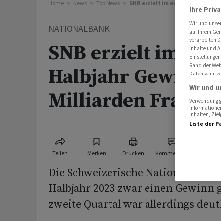
Home
News
Top News
SNB erzielt im ersten Halbjahr G
Ihre Priv
Wir und unse
NATIONALBANK
auf Ihrem Ger
verarbeiten D
SNB erzielt im ers
Inhalte und A
Einstellungen
Rand der Webs
Halbjahr Gewinn v
Datenschutze
Wir und u
Milliarden Franke
Verwendung ge
Informationen
Inhalten, Zi
Liste der P
Teilen
Merken
Drucken
Kommentare
Die Schweizerische Nationalbank h
Halbjahr 2023 zwar einen Gewinn 
zweite Quartal war allerdings deutl