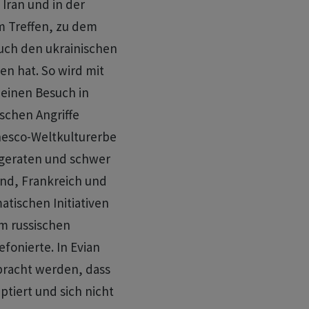
Iran und in der
m Treffen, zu dem
uch den ukrainischen
n hat. So wird mit
 einen Besuch in
ischen Angriffe
nesco-Weltkulturerbe
 geraten und schwer
and, Frankreich und
atischen Initiativen
 ​russischen
fonierte. In Evian
ebracht werden, dass
tiert und sich nicht