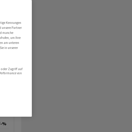
utige Kennungen
d unsere Partner
ind manche
ufrufen, um Ihre
ten am unteren
Sie in unserer
oder Zugriff auf
 Performance von
/-%