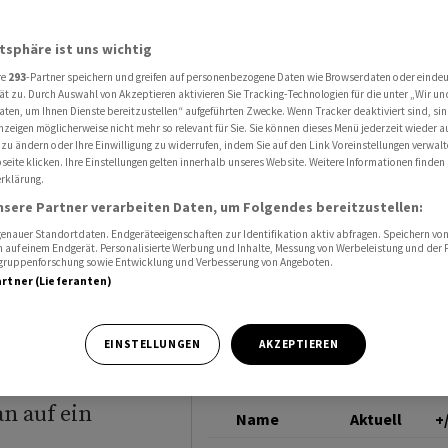
el in Frankreich prägen
ROHÖL (BRENT)
atsphäre ist uns wichtig
re
293
-Partner speichern und greifen auf personenbezogene Daten wie Browserdaten oder einde
könnte
ät zu. Durch Auswahl von Akzeptieren aktivieren Sie Tracking-Technologien für die unter „Wir un
aten, um Ihnen Dienste bereitzustellen“ aufgeführten Zwecke. Wenn Tracker deaktiviert sind, s
nzeigen möglicherweise nicht mehr so relevant für Sie. Sie können dieses Menü jederzeit wieder a
reich
 zu ändern oder Ihre Einwilligung zu widerrufen, indem Sie auf den Link Voreinstellungen verwal
eite klicken. Ihre Einstellungen gelten innerhalb unseres Website. Weitere Informationen finden 
rklärung.
nsere Partner verarbeiten Daten, um Folgendes bereitzustellen:
nauer Standortdaten. Endgeräteeigenschaften zur Identifikation aktiv abfragen. Speichern von 
 auf einem Endgerät. Personalisierte Werbung und Inhalte, Messung von Werbeleistung und der
elgruppenforschung sowie Entwicklung und Verbesserung von Angeboten.
artner (Lieferanten)
n G7-Gipfel
EINSTELLUNGEN
AKZEPTIEREN
, nachdem sich
an auf ein
Name
Aktuell
+