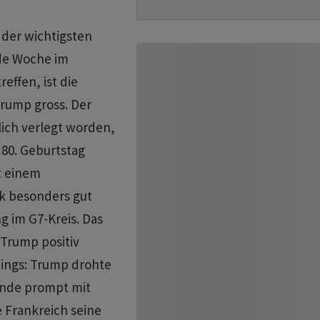
 der wichtigsten
de Woche im
ffen, ist ⁠die
rump gross. Der
tlich verlegt worden,
80. Geburtstag
t einem
 besonders gut
g im G7-Kreis. Das
 Trump positiv
rdings: Trump drohte
nde prompt mit
e Frankreich seine