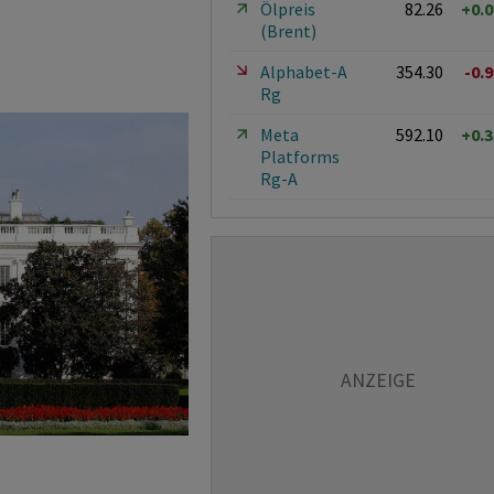
Ölpreis
82.26
+0.
(Brent)
Alphabet-A
354.30
-0.
Rg
Meta
592.10
+0.
Platforms
Rg-A