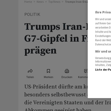
Home
News
Top News
Trumps Iran-Deal könnte G7-Gipf
Ihre Priv
POLITIK
Wir und unse
Trumps Iran-Deal 
auf Ihrem Ger
verarbeiten D
Inhalte und A
G7-Gipfel in Frank
Einstellungen
Rand der Webs
Datenschutze
prägen
Wir und u
Verwendung ge
Informationen
Inhalten, Zi
Liste der P
Teilen
Merken
Drucken
Kommentare
US-Präsident dürfte am kommende
besonders selbstbewusst auftreten
die Vereinigten Staaten und der Ir
Abkommen geeinigt haben.