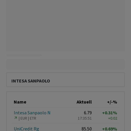
INTESA SANPAOLO
Name
Aktuell
+/-%
Intesa Sanpaolo N
6.79
+0.31%
EUR
ETR
17:35:51
+0.02
UniCredit Rg
85.50
+0.69%