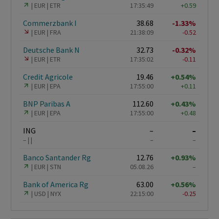
EUR
ETR
17:35:49
+0.59
Commerzbank I
38.68
-1.33%
EUR
FRA
21:38:09
-0.52
Deutsche Bank N
32.73
-0.32%
EUR
ETR
17:35:02
-0.11
Credit Agricole
19.46
+0.54%
EUR
EPA
17:55:00
+0.11
BNP Paribas A
112.60
+0.43%
EUR
EPA
17:55:00
+0.48
ING
–
–
–
–
–
Banco Santander Rg
12.76
+0.93%
EUR
STN
05.08.26
–
Bank of America Rg
63.00
+0.56%
USD
NYX
22:15:00
-0.25