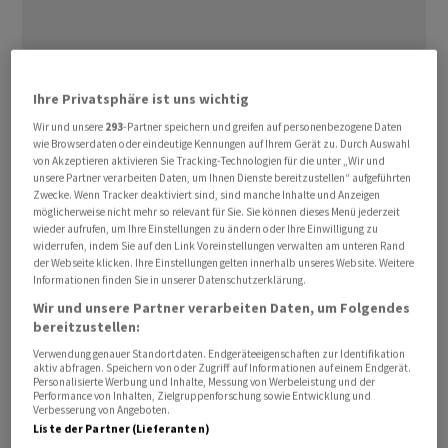
Ihre Privatsphäre ist uns wichtig
Die Papiere von Bper Banca, FinecoBank,
Intesa
Wir und unsere
293
-Partner speichern und greifen auf personenbezogene Daten
Sanpaolo
und
UniCredit
verloren in Mailand am
wie Browserdaten oder eindeutige Kennungen auf Ihrem Gerät zu. Durch Auswahl
Dienstag zwischen 5,5 und 7,7 Prozent. In Frankfurt
von Akzeptieren aktivieren Sie Tracking-Technologien für die unter „Wir und
unsere Partner verarbeiten Daten, um Ihnen Dienste bereitzustellen“ aufgeführten
bröckelten die Titel der
Commerzbank
und der
Zwecke. Wenn Tracker deaktiviert sind, sind manche Inhalte und Anzeigen
Deutschen Bank
um 3,5 beziehungsweise 2,2 Prozent
möglicherweise nicht mehr so relevant für Sie. Sie können dieses Menü jederzeit
wieder aufrufen, um Ihre Einstellungen zu ändern oder Ihre Einwilligung zu
ab. Auch
Credit Agricole
und
BNP Paribas
in Paris,
ING
in
widerrufen, indem Sie auf den Link Voreinstellungen verwalten am unteren Rand
Amsterdam und
Banco Santander
in Madrid gaben
der Webseite klicken. Ihre Einstellungen gelten innerhalb unseres Website. Weitere
Informationen finden Sie in unserer Datenschutzerklärung.
jeweils rund zwei Prozent nach.
Wir und unsere Partner verarbeiten Daten, um Folgendes
bereitzustellen:
Die italienische Regierung hat eine einmalige Steuer in
Verwendung genauer Standortdaten. Endgeräteeigenschaften zur Identifikation
Höhe von 40 Prozent auf die Gewinne der
aktiv abfragen. Speichern von oder Zugriff auf Informationen auf einem Endgerät.
Personalisierte Werbung und Inhalte, Messung von Werbeleistung und der
Finanzinstitute aus den höheren Zinsen beschlossen.
Performance von Inhalten, Zielgruppenforschung sowie Entwicklung und
Die Einnahmen sollen etwa zur Unterstützung von
Verbesserung von Angeboten.
Liste der Partner (Lieferanten)
Hypotheken-Kreditnehmern verwendet werden, sagte