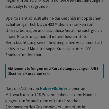
liegen um bis zu 34 Prozent höhere Gewinnschätzungen
des Analysten zugrunde.
Operto sieht ab 2028 alleine das Geschäft mit optischen
Schaltern jährlich bis zu 400 Millionen Franken zum
Umsatz beitragen und lässt diese Annahme auch gleich
in sein Bewertungsmodell miteinfliessen. Unter
Berücksichtigung seiner bestmöglichen Annahmen hält
er bis in zwölf Monaten sogar Kurse von bis zu 400
Franken für denkbar.
Aktienumstufungen und Kurszielanpassungen: UBS
lässt «die Kurse tanzen»
Dass die Aktien von
Huber+Suhner
alleine am
Mittwoch um fast 18 Prozent höher aus dem Handel
gingen, dürfte auch dem erfreulich starken
Abschneiden des Gegenspielers Lumentum im