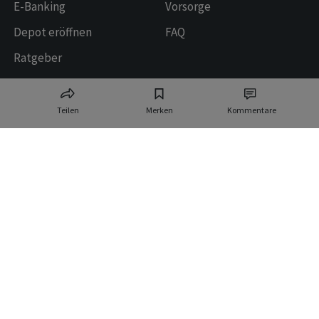
E-Banking
Vorsorge
Depot eröffnen
FAQ
Ratgeber
Datenquellen und Technologiepartner
Teilen
Merken
Kommentare
Allfunds Tech Solutions
Logos provided by
Switzerland AG
Elbstream
SIX Financial Information
AG
Ringier AG | Ringier Medien Schweiz
16
weitere Publikationen