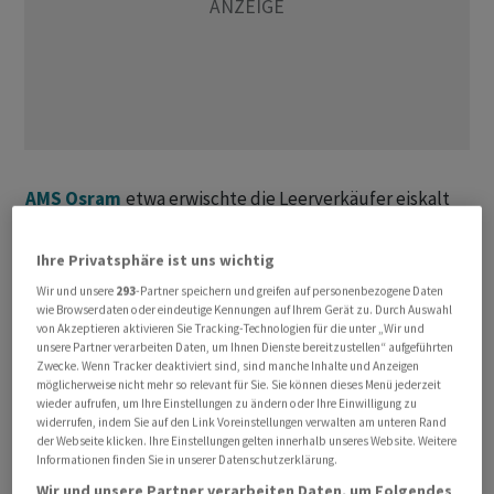
AMS Osram
etwa erwischte die Leerverkäufer eiskalt
auf dem falschen Fuss. Der Sensorenhersteller aus
Unterpremstätten setzte im ersten Quartal 796
Ihre Privatsphäre ist uns wichtig
Millionen Euro um und erzielte dabei einen operativen
Wir und unsere
293
-Partner speichern und greifen auf personenbezogene Daten
Gewinn (EBITDA) in Höhe von 131 Millionen Euro.
wie Browserdaten oder eindeutige Kennungen auf Ihrem Gerät zu. Durch Auswahl
von Akzeptieren aktivieren Sie Tracking-Technologien für die unter „Wir und
Analysten waren im Vorfeld der
unsere Partner verarbeiten Daten, um Ihnen Dienste bereitzustellen“ aufgeführten
Ergebnisveröffentlichung von einem operativen Gewinn
Zwecke. Wenn Tracker deaktiviert sind, sind manche Inhalte und Anzeigen
möglicherweise nicht mehr so relevant für Sie. Sie können dieses Menü jederzeit
(EBITDA) in Höhe von 122 Millionen Euro bei einem
wieder aufrufen, um Ihre Einstellungen zu ändern oder Ihre Einwilligung zu
Quartalsumsatz von 781 Millionen Euro ausgegangen.
widerrufen, indem Sie auf den Link Voreinstellungen verwalten am unteren Rand
der Webseite klicken. Ihre Einstellungen gelten innerhalb unseres Website. Weitere
Informationen finden Sie in unserer Datenschutzerklärung.
Dass die operative Gewinnmarge gegenüber dem
Wir und unsere Partner verarbeiten Daten, um Folgendes