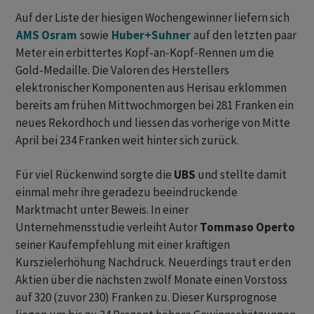
Auf der Liste der hiesigen Wochengewinner liefern sich
AMS Osram
sowie
Huber+Suhner
auf den letzten paar
Meter ein erbittertes Kopf-an-Kopf-Rennen um die
Gold-Medaille. Die Valoren des Herstellers
elektronischer Komponenten aus Herisau erklommen
bereits am frühen Mittwochmorgen bei 281 Franken ein
neues Rekordhoch und liessen das vorherige von Mitte
April bei 234 Franken weit hinter sich zurück.
Für viel Rückenwind sorgte die
UBS
und stellte damit
einmal mehr ihre geradezu beeindruckende
Marktmacht unter Beweis. In einer
Unternehmensstudie verleiht Autor
Tommaso Operto
seiner Kaufempfehlung mit einer kräftigen
Kurszielerhöhung Nachdruck. Neuerdings traut er den
Aktien über die nächsten zwölf Monate einen Vorstoss
auf 320 (zuvor 230) Franken zu. Dieser Kursprognose