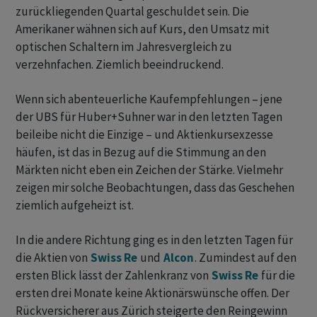
zurückliegenden Quartal geschuldet sein. Die
Amerikaner wähnen sich auf Kurs, den Umsatz mit
optischen Schaltern im Jahresvergleich zu
verzehnfachen. Ziemlich beeindruckend.
Wenn sich abenteuerliche Kaufempfehlungen – jene
der UBS für Huber+Suhner war in den letzten Tagen
beileibe nicht die Einzige – und Aktienkursexzesse
häufen, ist das in Bezug auf die Stimmung an den
Märkten nicht eben ein Zeichen der Stärke. Vielmehr
zeigen mir solche Beobachtungen, dass das Geschehen
ziemlich aufgeheizt ist.
In die andere Richtung ging es in den letzten Tagen für
die Aktien von
Swiss Re
und
Alcon
. Zumindest auf den
ersten Blick lässt der Zahlenkranz von
Swiss Re
für die
ersten drei Monate keine Aktionärswünsche offen. Der
Rückversicherer aus Zürich steigerte den Reingewinn