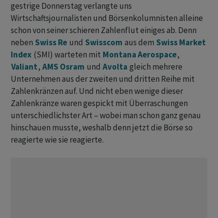
gestrige Donnerstag verlangte uns
Wirtschaftsjournalisten und Börsenkolumnisten alleine
schon von seiner schieren Zahlenflut einiges ab. Denn
neben
Swiss Re
und
Swisscom
aus dem
Swiss Market
Index
(SMI) warteten mit
Montana Aerospace
,
Valiant
,
AMS Osram
und
Avolta
gleich mehrere
Unternehmen aus der zweiten und dritten Reihe mit
Zahlenkränzen auf. Und nicht eben wenige dieser
Zahlenkränze waren gespickt mit Überraschungen
unterschiedlichster Art – wobei man schon ganz genau
hinschauen musste, weshalb denn jetzt die Börse so
reagierte wie sie reagierte.