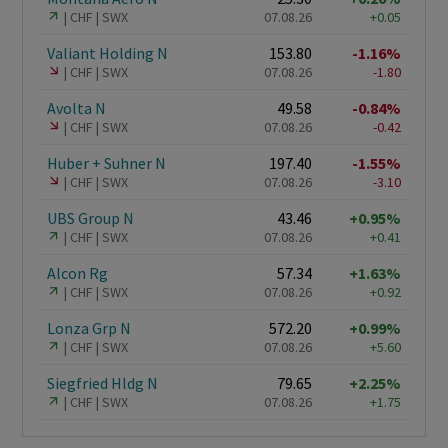
CHF
SWX
07.08.26
+0.05
Valiant Holding N
153.80
-1.16%
CHF
SWX
07.08.26
-1.80
Avolta N
49.58
-0.84%
CHF
SWX
07.08.26
-0.42
Huber + Suhner N
197.40
-1.55%
CHF
SWX
07.08.26
-3.10
UBS Group N
43.46
+0.95%
CHF
SWX
07.08.26
+0.41
Alcon Rg
57.34
+1.63%
CHF
SWX
07.08.26
+0.92
Lonza Grp N
572.20
+0.99%
CHF
SWX
07.08.26
+5.60
Siegfried Hldg N
79.65
+2.25%
CHF
SWX
07.08.26
+1.75