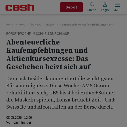
Depot
Suche
Login
Menu
Home
News
Top News
Insider
Abenteuerliche Kaufempfehlungen und Aktienkur
BÖRSENWOCHE IM SCHNELLDURCHLAUF
Abenteuerliche
Kaufempfehlungen und
Aktienkursexzesse: Das
Geschehen heizt sich auf
Der cash Insider kommentiert die wichtigsten
Börsenereignisse. Diese Woche: AMS Osram
rehabilitiert sich, UBS lässt bei Huber+Suhner
die Muskeln spielen, Lonza braucht Zeit - Und:
Swiss Re und Alcon fallen an der Börse durch.
08.05.2026 12:00
Von
cash Insider