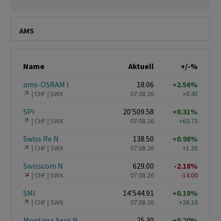
AMS
Name
Aktuell
+/-%
ams-OSRAM I
18.06
+2.56%
CHF
SWX
07.08.26
+0.45
SPI
20'509.58
+0.31%
CHF
SWX
07.08.26
+63.73
Swiss Re N
138.50
+0.98%
CHF
SWX
07.08.26
+1.35
Swisscom N
629.00
-2.18%
CHF
SWX
07.08.26
-14.00
SMI
14'544.91
+0.18%
CHF
SWX
07.08.26
+26.16
Montana Aero N
25.30
+0.20%