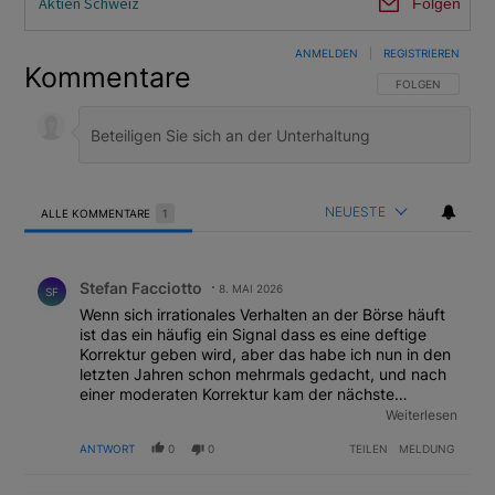
Aktien Schweiz
Folgen
ANMELDEN
|
REGISTRIEREN
Kommentare
FOLGE DIESER U
FOLGEN
NEUESTE
ALLE KOMMENTARE
1
Alle Kommentare
Kommentar von Stefan Facciotto.
Stefan Facciotto
8. MAI 2026
SF
Wenn sich irrationales Verhalten an der Börse häuft
ist das ein häufig ein Signal dass es eine deftige
Korrektur geben wird, aber das habe ich nun in den
letzten Jahren schon mehrmals gedacht, und nach
einer moderaten Korrektur kam der nächste
Aufschwung. Aber im Einklang mit der Willkür der
Weiterlesen
trumpschen (Wirtschafts-)Politik ist dies durchaus
ANTWORT
0
0
TEILEN
MELDUNG
erklärbar und folgerichtig.