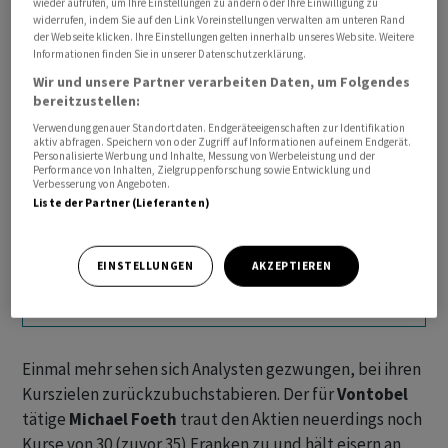
wieder aufrufen, um Ihre Einstellungen zu ändern oder Ihre Einwilligung zu
widerrufen, indem Sie auf den Link Voreinstellungen verwalten am unteren Rand
der Webseite klicken. Ihre Einstellungen gelten innerhalb unseres Website. Weitere
Informationen finden Sie in unserer Datenschutzerklärung.
Wir und unsere Partner verarbeiten Daten, um Folgendes
bereitzustellen:
Verwendung genauer Standortdaten. Endgeräteeigenschaften zur Identifikation
aktiv abfragen. Speichern von oder Zugriff auf Informationen auf einem Endgerät.
Personalisierte Werbung und Inhalte, Messung von Werbeleistung und der
Performance von Inhalten, Zielgruppenforschung sowie Entwicklung und
Verbesserung von Angeboten.
Liste der Partner (Lieferanten)
EINSTELLUNGEN
AKZEPTIEREN
Auf diese Schweizer Aktien haben es Leerverkäufer
mit Blick aufs 2026 abgesehen
Einmal mehr sehen sich Analysten gezwungen, bei ihren
Kurszielen zurückzubuchstabieren. Der für
Vontobel
tätige
Michael Foeth
traut den Aktien neuerdings noch
Kurse von 30 (zuvor 35) Franken zu und hält eisern an