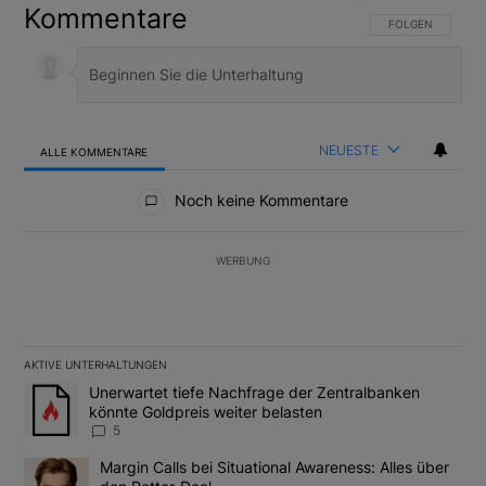
Kommentare
FOLGE DIESER U
FOLGEN
NEUESTE
ALLE KOMMENTARE
Alle Kommentare
Noch keine Kommentare
WERBUNG
AKTIVE UNTERHALTUNGEN
Das Folgende ist eine Liste der am meisten kommentierten Artikel
Ein Trendartikel mit dem Titel "Unerwartet tiefe Nachfrage der 
Unerwartet tiefe Nachfrage der Zentralbanken
könnte Goldpreis weiter belasten
5
Ein Trendartikel mit dem Titel "Margin Calls bei Situational Awar
Margin Calls bei Situational Awareness: Alles über