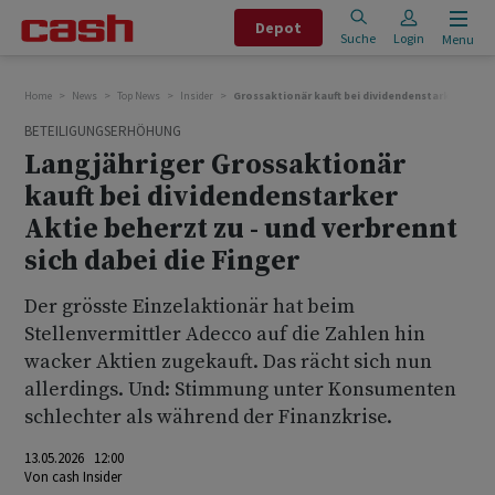
Depot
Suche
Login
Menu
Home
News
Top News
Insider
Grossaktionär kauft bei dividendenstarker Aktie 
BETEILIGUNGSERHÖHUNG
Langjähriger Grossaktionär
kauft bei dividendenstarker
Aktie beherzt zu - und verbrennt
sich dabei die Finger
Der grösste Einzelaktionär hat beim
Stellenvermittler Adecco auf die Zahlen hin
wacker Aktien zugekauft. Das rächt sich nun
allerdings. Und: Stimmung unter Konsumenten
schlechter als während der Finanzkrise.
13.05.2026 12:00
Von
cash Insider