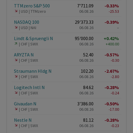
TTMzero S&P 500
7'711.09
-0.33%
USD
TTMzero
06.08.26
-25.53
NASDAQ 100
29'373.33
-0.39%
USD
NAI
06.08.26
–
Lindt & Spruengli N
95'000.00
+0.42%
CHF
SWX
06.08.26
+400.00
ARYZTA N
52.40
-0.57%
CHF
SWX
06.08.26
-0.30
Straumann Hldg N
102.20
-2.67%
CHF
SWX
06.08.26
-2.80
Logitech Intl N
84.62
-0.28%
CHF
SWX
06.08.26
-0.24
Givaudan N
3'386.00
-0.50%
CHF
SWX
06.08.26
-17.00
Nestle N
81.12
-0.28%
CHF
SWX
06.08.26
-0.23