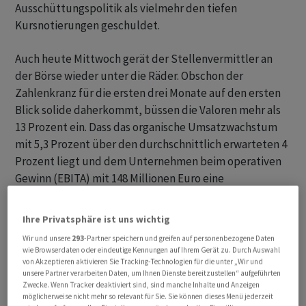
Ausschüttungspolitik als vielmehr den tiefen
Kursnotierungen geschuldet.
Auch heute Mittwoch gerät der Stellenvermittler an
der Börse wieder unter die Räder. Obschon der
Zahlenkranz für die ersten drei Monate auf den ersten
Blick solide daherkommt, büssen die Valoren mehr als
13 Prozent ein. Dass das organische Umsatzwachstum
mit 5,3 Prozent über den durchschnittlich erwarteten 4
Prozent liegt und dem Unternehmen beim operativen
Gewinn (EBITA) mit 148 Millionen Euro eine
Punktlandung auf den Analystenschätzungen gelingt,
scheint dabei kaum von Bedeutung. Den vorsichtigen
Ihre Privatsphäre ist uns wichtig
Aussagen zur Entwicklung der Bruttogewinnmarge im
Wir und unsere
293
-Partner speichern und greifen auf personenbezogene Daten
angelaufenen zweiten Quartal wird ein ungleich
wie Browserdaten oder eindeutige Kennungen auf Ihrem Gerät zu. Durch Auswahl
von Akzeptieren aktivieren Sie Tracking-Technologien für die unter „Wir und
grösseres Gewicht beigemessen.
unsere Partner verarbeiten Daten, um Ihnen Dienste bereitzustellen“ aufgeführten
Zwecke. Wenn Tracker deaktiviert sind, sind manche Inhalte und Anzeigen
möglicherweise nicht mehr so relevant für Sie. Sie können dieses Menü jederzeit