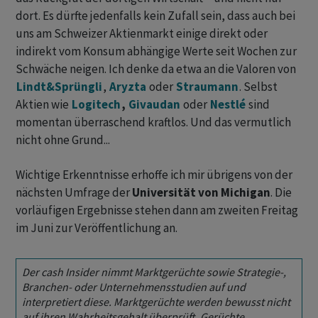
dort. Es dürfte jedenfalls kein Zufall sein, dass auch bei
uns am Schweizer Aktienmarkt einige direkt oder
indirekt vom Konsum abhängige Werte seit Wochen zur
Schwäche neigen. Ich denke da etwa an die Valoren von
Lindt&Sprüngli
,
Aryzta
oder
Straumann
. Selbst
Aktien wie
Logitech
,
Givaudan
oder
Nestlé
sind
momentan überraschend kraftlos. Und das vermutlich
nicht ohne Grund...
Wichtige Erkenntnisse erhoffe ich mir übrigens von der
nächsten Umfrage der
Universität von Michigan
. Die
vorläufigen Ergebnisse stehen dann am zweiten Freitag
im Juni zur Veröffentlichung an.
Der cash Insider nimmt Marktgerüchte sowie Strategie-,
Branchen- oder Unternehmensstudien auf und
interpretiert diese. Marktgerüchte werden bewusst nicht
auf ihren Wahrheitsgehalt überprüft. Gerüchte,