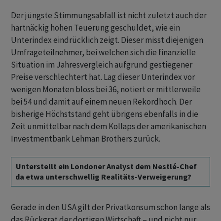
Der jüngste Stimmungsabfall ist nicht zuletzt auch der
hartnäckig hohen Teuerung geschuldet, wie ein
Unterindex eindrücklich zeigt. Dieser misst diejenigen
Umfrageteilnehmer, bei welchen sich die finanzielle
Situation im Jahresvergleich aufgrund gestiegener
Preise verschlechtert hat. Lag dieser Unterindex vor
wenigen Monaten bloss bei 36, notiert er mittlerweile
bei 54 und damit auf einem neuen Rekordhoch. Der
bisherige Höchststand geht übrigens ebenfalls in die
Zeit unmittelbar nach dem Kollaps der amerikanischen
Investmentbank Lehman Brothers zurück.
Unterstellt ein Londoner Analyst dem Nestlé-Chef
da etwa unterschwellig Realitäts-Verweigerung?
Gerade in den USA gilt der Privatkonsum schon lange als
das Rückgrat der dortigen Wirtschaft – und nicht nur