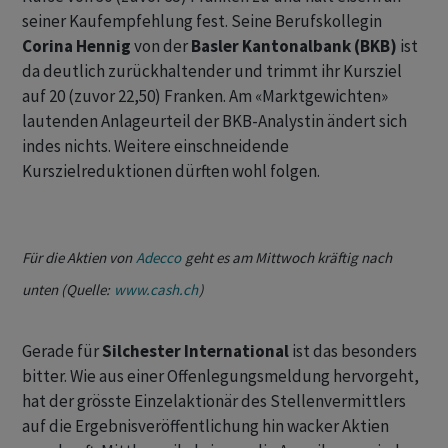
seiner Kaufempfehlung fest. Seine Berufskollegin
Corina Hennig
von der
Basler Kantonalbank (BKB)
ist
da deutlich zurückhaltender und trimmt ihr Kursziel
auf 20 (zuvor 22,50) Franken. Am «Marktgewichten»
lautenden Anlageurteil der BKB-Analystin ändert sich
indes nichts. Weitere einschneidende
Kurszielreduktionen dürften wohl folgen.
Für die Aktien von
Adecco
geht es am Mittwoch kräftig nach
unten (Quelle:
www.cash.ch
)
Gerade für
Silchester International
ist das besonders
bitter. Wie aus einer Offenlegungsmeldung hervorgeht,
hat der grösste Einzelaktionär des Stellenvermittlers
auf die Ergebnisveröffentlichung hin wacker Aktien