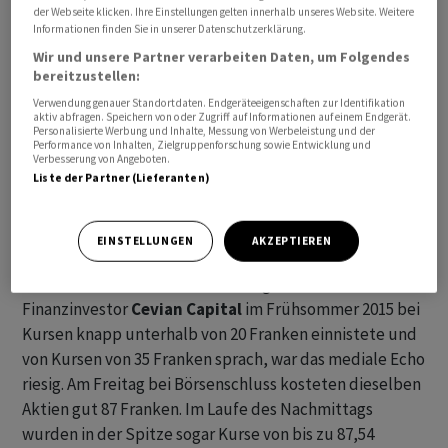
der Webseite klicken. Ihre Einstellungen gelten innerhalb unseres Website. Weitere
Informationen finden Sie in unserer Datenschutzerklärung.
Wir und unsere Partner verarbeiten Daten, um Folgendes
bereitzustellen:
Verwendung genauer Standortdaten. Endgeräteeigenschaften zur Identifikation
aktiv abfragen. Speichern von oder Zugriff auf Informationen auf einem Endgerät.
Personalisierte Werbung und Inhalte, Messung von Werbeleistung und der
Performance von Inhalten, Zielgruppenforschung sowie Entwicklung und
ABB
führt die diesjährige Gewinnerliste mit einem Plus
Verbesserung von Angeboten.
Liste der Partner (Lieferanten)
von knapp 47 Prozent denn auch unangefochten an.
Innerhalb weniger Jahren hat sich der Börsenwert des
schweizerisch-schwedischen Industrie-Urgesteins mehr
EINSTELLUNGEN
AKZEPTIEREN
als verdreifacht. Als sich der für seine aktive
Einflussnahme bei Unternehmen gefürchtete
Finanzinvestor
Cevian Capital
im Frühsommer 2015 bei
Kursen knapp unterhalb von 20 Franken einnistete und
von Kursen von 35 Franken sprach, war das mediale Echo
riesig. Am Freitag bei Börsenschluss kosteten dieselben
Aktien gut 87 Franken. Im Laufe des Nachmittags
wurden in der Spitze sogar Kurse von bis zu 87,54