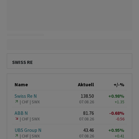
SWISS RE
Name
Aktuell
+/-%
Swiss Re N
138.50
+0.98%
CHF
SWX
07.08.26
+1.35
ABB N
81.76
-0.68%
CHF
SWX
07.08.26
-0.56
UBS Group N
43.46
+0.95%
CHF
SWX
07.08.26
+0.41