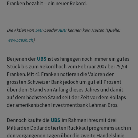
Franken bezahlt – ein neuer Rekord.
Die Aktien von
SMI
-Leader
ABB
kennen kein Halten (Quelle:
www.cash.ch
)
Bei jenen der
UBS
ist es hingegen noch immer ein gutes
Stück bis zum Rekordhoch vom Februar 2007 bei 75,54
Franken. Mit 41 Franken notieren die Valoren der
grössten Schweizer Bank jedoch um gut elf Prozent
über dem Stand von Anfang dieses Jahres und damit
auf dem höchsten Stand seit der Zeit vor dem Kollaps
der amerikanischen Investmentbank Lehman Bros.
Dennoch kaufte die
UBS
im Rahmen ihres mit drei
Milliarden Dollar dotierten Rückkaufprogramms auch in
den vergangenen Tagen über die zweite Handelslinie