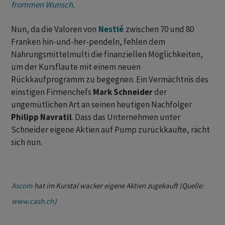
frommen Wunsch.
Nun, da die Valoren von
Nestlé
zwischen 70 und 80
Franken hin-und-her-pendeln, fehlen dem
Nahrungsmittelmulti die finanziellen Möglichkeiten,
um der Kursflaute mit einem neuen
Rückkaufprogramm zu begegnen. Ein Vermächtnis des
einstigen Firmenchefs
Mark Schneider
der
ungemütlichen Art an seinen heutigen Nachfolger
Philipp Navratil
. Dass das Unternehmen unter
Schneider eigene Aktien auf Pump zurückkaufte, rächt
sich nun.
Ascom
hat im Kurstal wacker eigene Aktien zugekauft (Quelle:
www.cash.ch
)