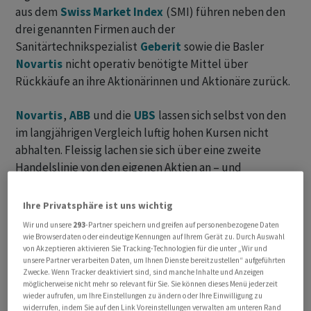
aus dem
Swiss Market Index
(SMI) führen neben den
drei genannten Firmen auch der
Sanitärtechnikspezialist
Geberit
sowie die Basler
Novartis
nicht operativ benötigte Mittel über
Rückkäufe an ihre Aktionärinnen und Aktionäre zurück.
Novartis
,
ABB
und die
UBS
lassen sich selbst von den
im langjährigen Vergleich luftig hohen Kursen nicht
abhalten. Fleissig lachen sie sich über eine zweite
Handelslinie von den eigenen Aktien an – und
verschaffen letzteren damit zusätzlich Rückenwind.
Ihre Privatsphäre ist uns wichtig
Wir und unsere
293
-Partner speichern und greifen auf personenbezogene Daten
wie Browserdaten oder eindeutige Kennungen auf Ihrem Gerät zu. Durch Auswahl
von Akzeptieren aktivieren Sie Tracking-Technologien für die unter „Wir und
unsere Partner verarbeiten Daten, um Ihnen Dienste bereitzustellen“ aufgeführten
Zwecke. Wenn Tracker deaktiviert sind, sind manche Inhalte und Anzeigen
möglicherweise nicht mehr so relevant für Sie. Sie können dieses Menü jederzeit
wieder aufrufen, um Ihre Einstellungen zu ändern oder Ihre Einwilligung zu
widerrufen, indem Sie auf den Link Voreinstellungen verwalten am unteren Rand