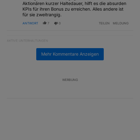
Aktionären kurzer Haltedauer, hilft es die absurden
KPIs für ihren Bonus zu erreichen. Alles andere ist
für sie zweitrangig.
ANTWORT
7
0
TEILEN
MELDUNG
AKTIVE UNTERHALTUNGEN
Das Folgende ist eine Liste der am meisten kommentierten Artikel
Ein Trendartikel mit dem Titel "China schlägt im Handelsstreit m
China schlägt im Handelsstreit mit den USA zurück
Mehr Kommentare Anzeigen
2
Ein Trendartikel mit dem Titel "SMI-Aufsteiger: Hüst-und-Hott e
SMI-Aufsteiger: Hüst-und-Hott eines
Anlagestrategen
WERBUNG
2
Unterstützt von