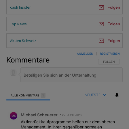
cash Insider
Folgen
Top News
Folgen
Aktien Schweiz
Folgen
ANMELDEN
|
REGISTRIEREN
Kommentare
FOLGE DIESER U
FOLGEN
NEUESTE
ALLE KOMMENTARE
1
Alle Kommentare
Kommentar von Michael Scheuerer.
Michael Scheuerer
22. JUNI 2026
MS
Aktienrückkaufprogramme helfen nur dem oberen
Management. In ihrer, gegenüber normalen