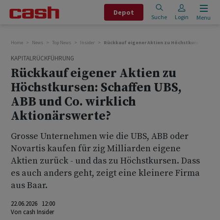
Depot
Suche
Login
Menu
Home
News
Top News
Insider
Rückkauf eigener Aktien zu Höchstkursen - scha
KAPITALRÜCKFÜHRUNG
Rückkauf eigener Aktien zu
Höchstkursen: Schaffen UBS,
ABB und Co. wirklich
Aktionärswerte?
Grosse Unternehmen wie die UBS, ABB oder
Novartis kaufen für zig Milliarden eigene
Aktien zurück - und das zu Höchstkursen. Dass
es auch anders geht, zeigt eine kleinere Firma
aus Baar.
22.06.2026 12:00
Von
cash Insider