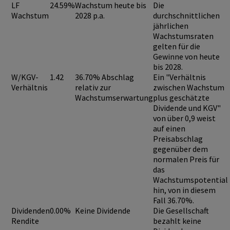
LF
24.59%
Wachstum heute bis
Die
Wachstum
2028 p.a.
durchschnittlichen
jährlichen
Wachstumsraten
gelten für die
Gewinne von heute
bis 2028.
W/KGV-
1.42
36.70% Abschlag
Ein "Verhältnis
Verhältnis
relativ zur
zwischen Wachstum
Wachstumserwartung
plus geschätzte
Dividende und KGV"
von über 0,9
weist
auf einen
Preisabschlag
gegenüber dem
normalen Preis für
das
Wachstumspotential
hin, von in diesem
Fall 36.70%.
Dividenden
0.00%
Keine Dividende
Die Gesellschaft
Rendite
bezahlt keine