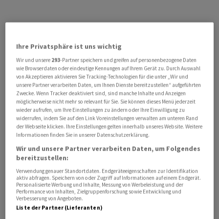
Ihre Privatsphäre ist uns wichtig
Wir und unsere
293
-Partner speichern und greifen auf personenbezogene Daten
wie Browserdaten oder eindeutige Kennungen auf Ihrem Gerät zu. Durch Auswahl
von Akzeptieren aktivieren Sie Tracking-Technologien für die unter „Wir und
unsere Partner verarbeiten Daten, um Ihnen Dienste bereitzustellen“ aufgeführten
Zwecke. Wenn Tracker deaktiviert sind, sind manche Inhalte und Anzeigen
möglicherweise nicht mehr so relevant für Sie. Sie können dieses Menü jederzeit
wieder aufrufen, um Ihre Einstellungen zu ändern oder Ihre Einwilligung zu
widerrufen, indem Sie auf den Link Voreinstellungen verwalten am unteren Rand
der Webseite klicken. Ihre Einstellungen gelten innerhalb unseres Website. Weitere
Informationen finden Sie in unserer Datenschutzerklärung.
Wir und unsere Partner verarbeiten Daten, um Folgendes
bereitzustellen:
Verwendung genauer Standortdaten. Endgeräteeigenschaften zur Identifikation
aktiv abfragen. Speichern von oder Zugriff auf Informationen auf einem Endgerät.
Personalisierte Werbung und Inhalte, Messung von Werbeleistung und der
Performance von Inhalten, Zielgruppenforschung sowie Entwicklung und
Verbesserung von Angeboten.
Liste der Partner (Lieferanten)