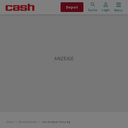
Depot
Suche
Login
Menu
Home
Börse & Märkte
Avis Budget Grou Rg