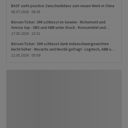
BASF zieht positive Zwischenbilanz zum neuen Werk in China
08.07.2026 06:38
Börsen-Ticker: SMI schliesst im Gewinn - Richemont und
Amrize top - UBS und ABB unter Druck - Konsumtitel und
Grundstoffe gefragt
27.05.2026 15:31
Börsen-Ticker: SMI schliesst dank Indexschwergewichten
leicht höher - Novartis und Nestlé gefragt - Logitech, ABB und
Swiss Re mit deutlichen Abgaben
12.05.2026 05:09