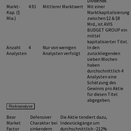
Dividende.
Markt-
4.91
Mittlerer Marktwert
Mit einer
Kap. ($
Marktkapitalisierung
Mia.)
zwischen $2 & $8
Mrd., ist
AVIS
BUDGET GROUP
ein
mittel
kapitalisierter Titel.
Anzahl
4
Nur von wenigen
In den
Analysten
Analysten verfolgt
zurückliegenden
sieben Wochen
haben
durchschnittlich 4
Analysten eine
Schätzung des
Gewinns pro Aktie
für diesen Titel
abgegeben.
Risikoanalyse
Bear
Defensiver
Die Aktie tendiert dazu,
Market
Charakter bei
Indexrückgänge um
Factor
sinkendem
durchschnittlich -212%