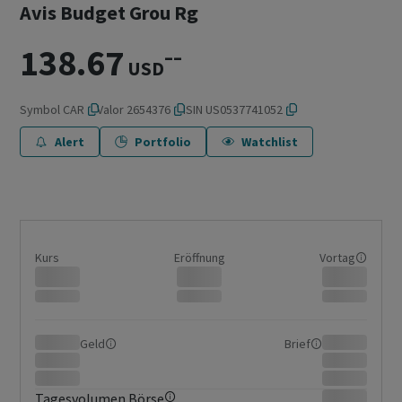
Avis Budget Grou Rg
138.67
–
–
USD
Symbol
CAR
Valor
2654376
ISIN
US0537741052
Alert
Portfolio
Watchlist
Kurs
Eröffnung
Vortag
Geld
Brief
Tagesvolumen Börse