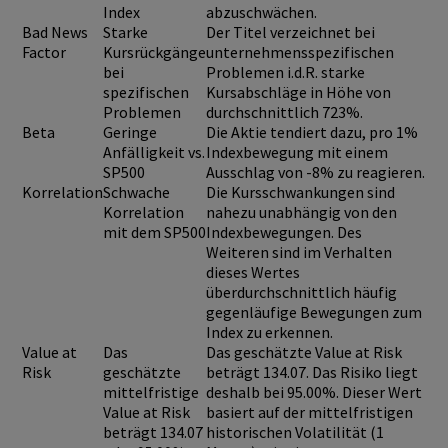
Index
abzuschwächen.
Bad News
Starke
Der Titel verzeichnet bei
Factor
Kursrückgänge
unternehmensspezifischen
bei
Problemen i.d.R. starke
spezifischen
Kursabschläge in Höhe von
Problemen
durchschnittlich 723%.
Beta
Geringe
Die Aktie tendiert dazu, pro 1%
Anfälligkeit vs.
Indexbewegung mit einem
SP500
Ausschlag von -8% zu reagieren.
Korrelation
Schwache
Die Kursschwankungen sind
Korrelation
nahezu unabhängig von den
mit dem SP500
Indexbewegungen. Des
Weiteren sind im Verhalten
dieses Wertes
überdurchschnittlich häufig
gegenläufige Bewegungen zum
Index zu erkennen.
Value at
Das
Das geschätzte Value at Risk
Risk
geschätzte
beträgt 134.07. Das Risiko liegt
mittelfristige
deshalb bei 95.00%. Dieser Wert
Value at Risk
basiert auf der mittelfristigen
beträgt 134.07
historischen Volatilität (1