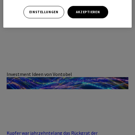
EINSTELLUNGEN
AKZEPTIEREN
Investment Ideen von Vontobel
Optische Netzwerke: Die zunehmend bedeutende
Schlüsseltechnologie
Kupfer war jahrzehntelang das Rückgrat der