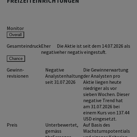
FREIZEITEINRICHTUNGEN
Monitor
Overall
Gesamteindruck
Eher
Die Aktie ist seit dem 14.07.2026 als
negativ
eher negativ eingestuft.
Chance
Gewinn-
Negative
Die Gewinnerwartung
revisionen
Analystenhaltung
der Analysten pro
seit 31.07.2026
Aktie liegen heute
niedriger als vor
sieben Wochen. Dieser
negative Trend hat
am 31.07.2026 bei
einem Kurs von
137.44
USD
eingesetzt.
Preis
Unterbewertet,
Auf Basis des
gemäss
Wachstumspotentials