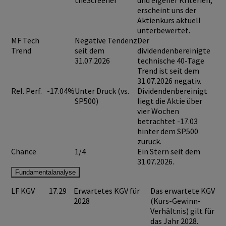
theScreener
und eigener Kriterien,
erscheint uns der
Aktienkurs aktuell
unterbewertet.
MF Tech
Negative Tendenz
Der
Trend
seit dem
dividendenbereinigte
31.07.2026
technische 40-Tage
Trend ist seit dem
31.07.2026 negativ.
Rel. Perf.
-17.04%
Unter Druck (vs.
Dividendenbereinigt
SP500)
liegt die Aktie über
vier Wochen
betrachtet -17.03
hinter dem SP500
zurück.
Chance
1/4
Ein Stern seit dem
31.07.2026.
Fundamentalanalyse
LF KGV
17.29
Erwartetes KGV für
Das erwartete KGV
2028
(Kurs-Gewinn-
Verhältnis) gilt für
das Jahr 2028.