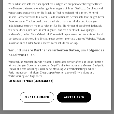
Umsatz
Wir und unsere
293
-Partner speichern und greifen auf personenbezogene Daten
wie Browserdaten oder eindeutige Kennungen auf Ihrem Gerät zu. Durch Auswahl
von Akzeptieren aktivieren Sie Tracking-Technologien für die unter „Wir und
unsere Partner verarbeiten Daten, um Ihnen Dienste bereitzustellen“ aufgeführten
KURSENTWICKLUNG
Zwecke. Wenn Tracker deaktiviert sind, sind manche Inhalte und Anzeigen
Sie erhalten verzögerte Kurse.
möglicherweise nicht mehr so relevant für Sie. Sie können dieses Menü jederzeit
Jetzt Realtime Daten erhalten
wieder aufrufen, um Ihre Einstellungen zu ändern oder Ihre Einwilligung zu
widerrufen, indem Sie auf den Link Voreinstellungen verwalten am unteren Rand
der Webseite klicken. Ihre Einstellungen gelten innerhalb unseres Website. Weitere
Informationen finden Sie in unserer Datenschutzerklärung.
Wir und unsere Partner verarbeiten Daten, um Folgendes
bereitzustellen:
Verwendung genauer Standortdaten. Endgeräteeigenschaften zur Identifikation
aktiv abfragen. Speichern von oder Zugriff auf Informationen auf einem Endgerät.
Personalisierte Werbung und Inhalte, Messung von Werbeleistung und der
Performance von Inhalten, Zielgruppenforschung sowie Entwicklung und
Verbesserung von Angeboten.
Liste der Partner (Lieferanten)
EINSTELLUNGEN
AKZEPTIEREN