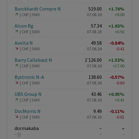
Burckhardt Compre N
519.00
+1.76%
CHF
SWX
07.08.26
+9.00
Alcon Rg
57.34
+1.63%
CHF
SWX
07.08.26
+0.92
Avolta N
49.58
-0.84%
CHF
SWX
07.08.26
-0.42
Barry Callebaut N
1'126.00
+1.53%
CHF
SWX
07.08.26
+17.00
Bystronic N-A
138.60
-0.57%
CHF
SWX
07.08.26
-0.80
UBS Group N
43.46
+0.95%
CHF
SWX
07.08.26
+0.41
DocMorris N
9.49
-0.11%
CHF
SWX
07.08.26
-0.01
dormakaba
–
–
–
–
–