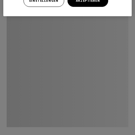
EINSTELLUNGEN
AKZEPTIEREN
Burckhardt
-1.9%
(Dividendenabgang)