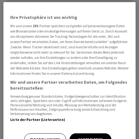
Schwergewicht Roche dem SMI vorbörslich eine
Ihre Privatsphäre ist uns wichtig
wertvolle Stütze. Ansonsten stehen schwächere
Wir und unsere
293
-Partner speichern und greifen auf personenbezogene Daten
wie Browserdaten oder eindeutige Kennungen auf Ihrem Gerät zu. Durch Auswahl
Swisscom und ABB gefragten Givaudan, Richemont und
von Akzeptieren aktivieren Sie Tracking-Technologien für die unter „Wir und
Amrize gegenüber. Bei den Nebenwerten lassen Georg
unsere Partner verarbeiten Daten, um Ihnen Dienste bereitzustellen“ aufgeführten
Fischer, Straumann, Sulzer und Oerlikon die Muskeln
Zwecke. Wenn Tracker deaktiviert sind, sind manche Inhalte und Anzeigen
möglicherweise nicht mehr so relevant für Sie. Sie können dieses Menü jederzeit
spielen. AMS Osram, VAT Group und PolyPeptide unter
wieder aufrufen, um Ihre Einstellungen zu ändern oder Ihre Einwilligung zu
Druck. Burckhardt ex Dividende gehandelt.
widerrufen, indem Sie auf den Link Voreinstellungen verwalten am unteren Rand
der Webseite klicken. Ihre Einstellungen gelten innerhalb unseres Website. Weitere
Informationen finden Sie in unserer Datenschutzerklärung.
Diese Aktien schlagen vorbörslich aus
Wir und unsere Partner verarbeiten Daten, um Folgendes
bereitzustellen:
Gewinner:
Verwendung genauer Standortdaten. Endgeräteeigenschaften zur Identifikation
aktiv abfragen. Speichern von oder Zugriff auf Informationen auf einem Endgerät.
Georg Fischer
+1.7%
(Bereichsverkauf)
Personalisierte Werbung und Inhalte, Messung von Werbeleistung und der
Performance von Inhalten, Zielgruppenforschung sowie Entwicklung und
Roche
+1.2%
(Produktnews)
Verbesserung von Angeboten.
Liste der Partner (Lieferanten)
Verlierer:
AMS Osram
-2.5%
(Samsung)