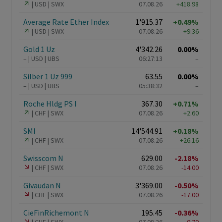
USD
SWX
07.08.26
+418.98
Average Rate Ether Index
1'915.37
+0.49%
USD
SWX
07.08.26
+9.36
Gold 1 Uz
4'342.26
0.00%
–
USD
UBS
06:27:13
–
Silber 1 Uz 999
63.55
0.00%
–
USD
UBS
05:38:32
–
Roche Hldg PS I
367.30
+0.71%
CHF
SWX
07.08.26
+2.60
SMI
14'544.91
+0.18%
CHF
SWX
07.08.26
+26.16
Swisscom N
629.00
-2.18%
CHF
SWX
07.08.26
-14.00
Givaudan N
3'369.00
-0.50%
CHF
SWX
07.08.26
-17.00
CieFinRichemont N
195.45
-0.36%