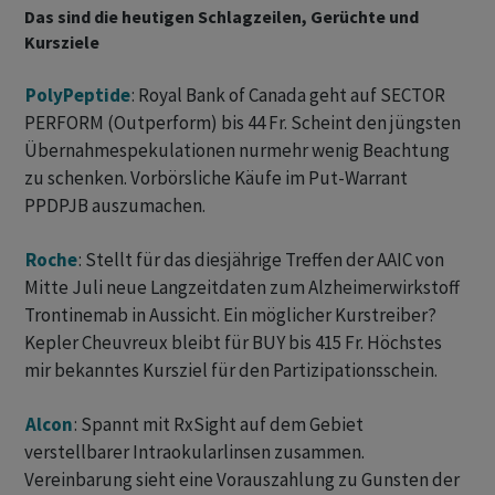
Das sind die heutigen Schlagzeilen, Gerüchte und
Kursziele
PolyPeptide
: Royal Bank of Canada geht auf SECTOR
PERFORM (Outperform) bis 44 Fr. Scheint den jüngsten
Übernahmespekulationen nurmehr wenig Beachtung
zu schenken. Vorbörsliche Käufe im Put-Warrant
PPDPJB auszumachen.
Roche
: Stellt für das diesjährige Treffen der AAIC von
Mitte Juli neue Langzeitdaten zum Alzheimerwirkstoff
Trontinemab in Aussicht. Ein möglicher Kurstreiber?
Kepler Cheuvreux bleibt für BUY bis 415 Fr. Höchstes
mir bekanntes Kursziel für den Partizipationsschein.
Alcon
: Spannt mit RxSight auf dem Gebiet
verstellbarer Intraokularlinsen zusammen.
Vereinbarung sieht eine Vorauszahlung zu Gunsten der