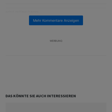
AKTIVE UNTERHALTUNGEN
Das Folgende ist eine Liste der am meisten kommentierten Artikel
Ein Trendartikel mit dem Titel "Fifa verwirft Pläne für den Verk
Fifa verwirft Pläne für den Verkauf von WM-Anteilen
Mehr Kommentare Anzeigen
2
Ein Trendartikel mit dem Titel "Tanken in der Schweiz: Die best
Tanken in der Schweiz: Die besten Tipps gegen
teuren Sprit
WERBUNG
2
Unterstützt von
DAS KÖNNTE SIE AUCH INTERESSIEREN