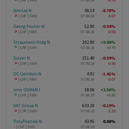
CHF
SWX
07.08.26
-0.70
Amrize N
38.14
-8.78%
CHF
SWX
07.08.26
-3.67
Georg Fischer N
52.90
-0.94%
CHF
SWX
07.08.26
-0.50
Straumann Hldg N
102.90
+0.68%
CHF
SWX
07.08.26
+0.70
Sulzer N
151.40
-0.59%
CHF
SWX
07.08.26
-0.90
OC Oerlikon N
4.91
-1.41%
CHF
SWX
07.08.26
-0.07
ams-OSRAM I
18.06
+2.56%
CHF
SWX
07.08.26
+0.45
VAT Group N
633.20
-0.19%
CHF
SWX
07.08.26
-1.20
PolyPeptide N
43.95
0.00%
–
CHF
SWX
07.08.26
–