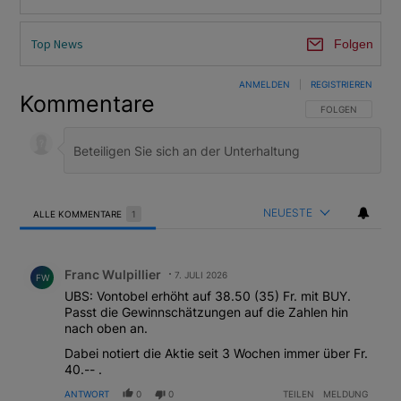
Top News
Folgen
ANMELDEN
|
REGISTRIEREN
Kommentare
FOLGE DIESER U
FOLGEN
NEUESTE
ALLE KOMMENTARE
1
Alle Kommentare
Kommentar von Franc Wulpillier.
Franc Wulpillier
7. JULI 2026
FW
UBS: Vontobel erhöht auf 38.50 (35) Fr. mit BUY.
Passt die Gewinnschätzungen auf die Zahlen hin
nach oben an.
Dabei notiert die Aktie seit 3 Wochen immer über Fr.
40.-- .
ANTWORT
0
0
TEILEN
MELDUNG