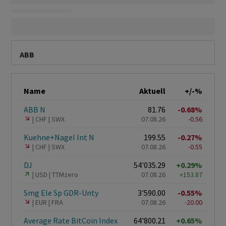
ABB
Name
Aktuell
+/-%
ABB N
81.76
-0.68%
CHF
SWX
07.08.26
-0.56
Kuehne+Nagel Int N
199.55
-0.27%
CHF
SWX
07.08.26
-0.55
DJ
54'035.29
+0.29%
USD
TTMzero
07.08.26
+153.87
Smg Ele Sp GDR-Unty
3'590.00
-0.55%
EUR
FRA
07.08.26
-20.00
Average Rate BitCoin Index
64'800.21
+0.65%